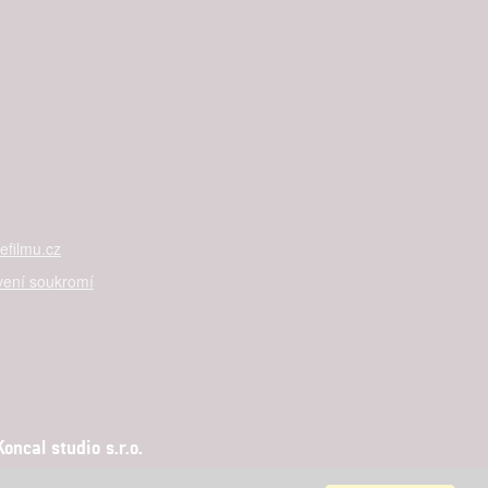

rtnerům
ání chyb,
filmu.cz
vení soukromí
ncal studio s.r.o.