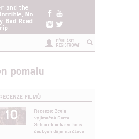
er and the
Horrible, No
ry Bad Road
rip
PŘIHLÁSIT
REGISTROVAT
jen pomalu
RECENZE FILMŮ
10
Recenze: Zcela
výjimečná Gerta
Schnirch nebarví hnus
českých dějin narůžovo