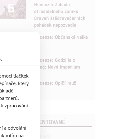
5
Recenze: Záhada
strašidelného zámku
úroveň štědrovečerních
pohádek nepozvedla
8
Recenze: Občanská válka
6
s
Recenze: Godzilla x
Kong: Nové impérium
mocí tlačítek
8
Recenze: Opičí muž
pínače, který
základě
partnerů.
ti zpracování
POSLEDNÍ KOMENTOVANÉ
ní a odvolání
iknutím na
3
ČLÁNEK | 01.08.2026 16:40