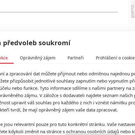
 předvoleb soukromí
nkce
Oprávněný zájem
Partneři
Prohlášení o cookie
í a zpracování dat můžete přijmout nebo odmítnou najednou po
žete přizpůsobit jednotlivé souhlasy zapnutím nebo vypnutím pře
účelu nebo funkce. Tyto informace sdílíme s našimi partnery na 
rávněného zájmu. V záložce s dodavateli najdete seznam našich 
ost upravit váš souhlas pro každého z nich i vznést námitku pro
 kteří tvrdí, že mají oprávněný zájem vaše data zpracovat.
e jsou relevantní pouze pro tuto konkrétní stránku. Vaše nastave
ete kdykoli změnit na stránce s
ochranou osobních údajů
nebo kl