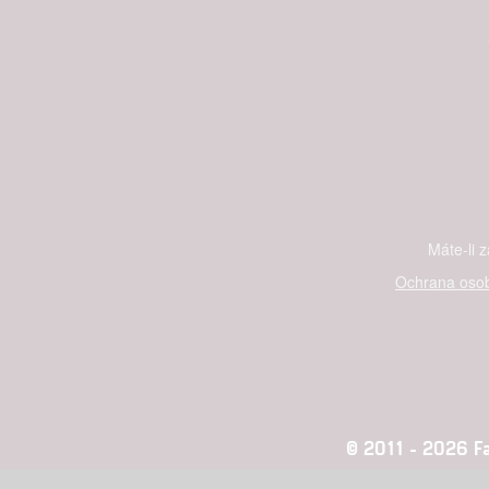
služeb
Udělením sou
možnost: Zaji
Poskytování 
Máte-li 
Ochrana osob
© 2011 - 2026 Fan