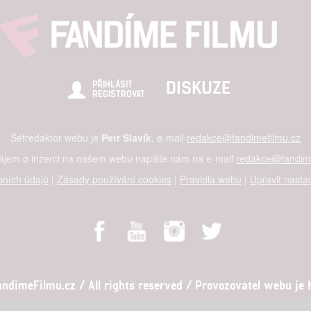
hlasu s účely a funkcemi zde uvedenými dáváte nám i našim pa
štění bezpečnosti, předcházení a zjišťování podvodů a odstraňov
DISKUZE
PŘIHLÁSIT
a zobrazování reklamy a obsahu
REGISTROVAT
Šéfredaktor webu je
Petr Slavík
, e-mail
redakce@fandimefilmu.cz
zájem o inzerci na našem webu napište nám na e-mail
redakce@fandime
ních údajů
|
Zásady používání cookies
|
Pravidla webu
|
Upravit nasta
dimeFilmu.cz / All rights reserved / Provozovatel webu je Ko