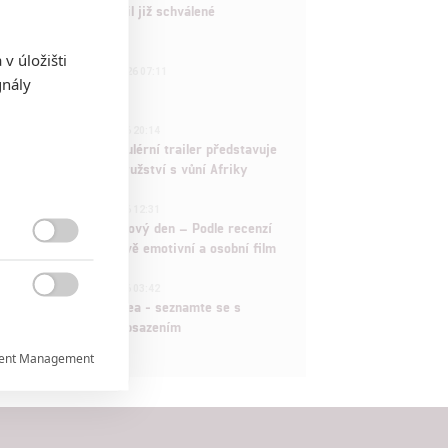
Marvel nečekaně zrušil již schválené
pokračování
v úložišti
433
FILM | 01.08.2026 07:11
gnály
拆彈專家
1
ČLÁNEK | 30.07.2026 20:14
Děti krve a kostí: Regulérní trailer představuje
akční fantasy dobrodružství s vůní Afriky
1
ČLÁNEK | 30.07.2026 12:31
Spider-Man: Zbrusu nový den – Podle recenzí
máme čekat překvapivě emotivní a osobní film

1
ČLÁNEK | 30.07.2026 03:42

Velké preview: Odyssea - seznamte se s
maximálně nabitým obsazením
ent Management

