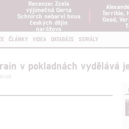
Recenze: Zcela
Alexand
výjimečná Gerta
Terrible, 
Schnirch nebarví hnus
Good, Ve
českých dějin
T
narůžovo
ZE
ČLÁNKY
VIDEA
DATABÁZE
SERIÁLY
Train v pokladnách vydělává 
 21:00