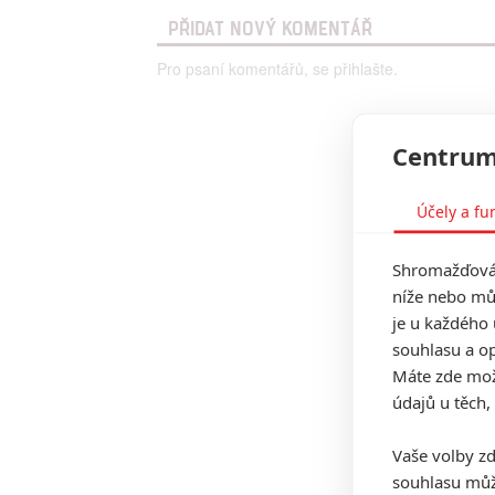
PŘIDAT NOVÝ KOMENTÁŘ
Pro psaní komentářů, se přihlašte.
Centrum
Účely a fu
Shromažďován
níže nebo mů
je u každého 
souhlasu a op
Máte zde možn
údajů u těch,
Vaše volby zd
souhlasu můž