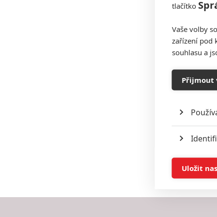
Spr
tlačítko
Vaše volby so
zařízení pod 
souhlasu a j
Přijmout 
Použív
Identif
Ukládán
Uložit na
Reklam
Person