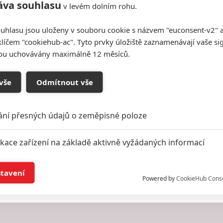
áva souhlasu
v levém dolním rohu.
uhlasu jsou uloženy v souboru cookie s názvem "euconsent-v2" a 
klíčem "cookiehub-ac". Tyto prvky úložiště zaznamenávají vaše si
sou uchovávány maximálně 12 měsíců.
vše
Odmítnout vše
ání přesných údajů o zeměpisné poloze
ikace zařízení na základě aktivně vyžádaných informací
í a/nebo přístup k informacím v zařízení
stavení
Powered by
CookieHub Cons
a založená na omezených údajích a měření reklamy
alizovaný obsah, měření obsahu, průzkum publika a vývoj