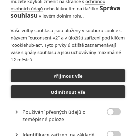
můžete kdykoli změnit na stránce s
ochranou
Správa
osobních údajů
nebo kliknutím na tlačítko
souhlasu
v levém dolním rohu.
PŘIDAT NOVÝ KOMENTÁŘ
Vaše volby souhlasu jsou uloženy v souboru cookie s
názvem "euconsent-v2" a v úložišti zařízení pod klíčem
Pro psaní komentářů, se přihlašte.
"cookiehub-ac". Tyto prvky úložiště zaznamenávají
vaše signály souhlasu a jsou uchovávány maximálně
RECENZE FILMŮ
12 měsíců.
10
Recenze: Zcela výjimečná Gerta
Schnirch nebarví hnus českých dějin
Přijmout vše
narůžovo
Odmítnout vše
5
Recenze: Záhada strašidelného
zámku úroveň štědrovečerních
pohádek nepozvedla
Používání přesných údajů o
8

zeměpisné poloze
Recenze: Občanská válka
Identifikace zařízení na základě