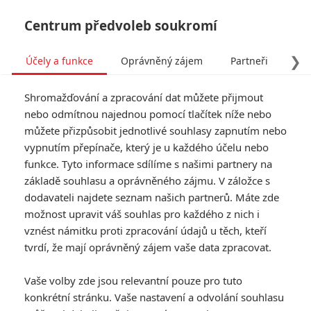
Centrum předvoleb soukromí
❯
Účely a funkce
Oprávněný zájem
Partneři
Pro
Tog
Shromažďování a zpracování dat můžete přijmout
navi
nebo odmítnou najednou pomocí tlačítek níže nebo
můžete přizpůsobit jednotlivé souhlasy zapnutím nebo
Robotech: Do kin se chystá
vypnutím přepínače, který je u každého účelu nebo
funkce. Tyto informace sdílíme s našimi partnery na
bitva obřích robotů s
základě souhlasu a oprávněného zájmu. V záložce s
mimozemšťany
dodavateli najdete seznam našich partnerů. Máte zde
možnost upravit váš souhlas pro každého z nich i
Napsal:
vznést námitku proti zpracování údajů u těch, kteří
Petr Slavík - (Anarvin)
, 28.04.2022 15:12
tvrdí, že mají oprávněný zájem vaše data zpracovat.
KOMENTÁŘE
0
Vaše volby zde jsou relevantní pouze pro tuto
konkrétní stránku. Vaše nastavení a odvolání souhlasu