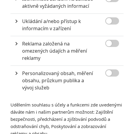
6

aktivně vyžádaných informací
Recenze: Godzilla x Kong: Nové
impérium
Ukládání a/nebo přístup k
8

Recenze: Opičí muž
informacím v zařízení
Reklama založená na

omezených údajích a měření
reklamy
POSLEDNÍ KOMENTOVANÉ
Personalizovaný obsah, měření
3

obsahu, průzkum publika a
ČLÁNEK | 01.08.2026 16:40
Marvel nečekaně zrušil již schválené pokračování
vývoj služeb
433
FILM | 01.08.2026 07:11
拆彈專家
Udělením souhlasu s účely a funkcemi zde uvedenými
dáváte nám i našim partnerům možnost: Zajištění
1
ČLÁNEK | 30.07.2026 20:14
bezpečnosti, předcházení a zjišťování podvodů a
Děti krve a kostí: Regulérní trailer představuje akční fantasy
odstraňování chyb, Poskytování a zobrazování
dobrodružství s vůní Afriky
reklamy a obsahu