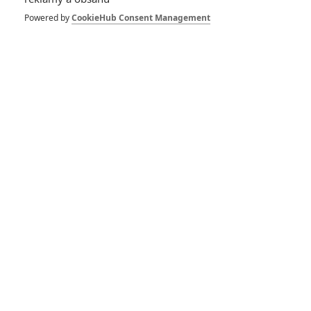
1
ČLÁNEK | 30.07.2026 12:31
Powered by
CookieHub Consent Management
Spider-Man: Zbrusu nový den – Podle recenzí máme čekat
překvapivě emotivní a osobní film
1
ČLÁNEK | 30.07.2026 03:42
Velké preview: Odyssea - seznamte se s maximálně nabitým
obsazením
DISKUZE
PŘIHLÁSIT
REGISTROVAT