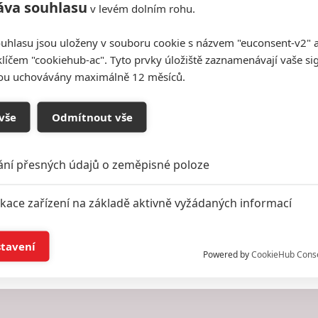
áva souhlasu
v levém dolním rohu.
uhlasu jsou uloženy v souboru cookie s názvem "euconsent-v2" a 
klíčem "cookiehub-ac". Tyto prvky úložiště zaznamenávají vaše si
sou uchovávány maximálně 12 měsíců.
vše
Odmítnout vše
ání přesných údajů o zeměpisné poloze
ikace zařízení na základě aktivně vyžádaných informací
í a/nebo přístup k informacím v zařízení
stavení
Powered by
CookieHub Cons
a založená na omezených údajích a měření reklamy
alizovaný obsah, měření obsahu, průzkum publika a vývoj