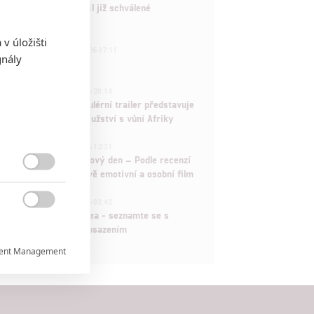
Marvel nečekaně zrušil již schválené
pokračování
v úložišti
433
FILM | 01.08.2026 07:11
gnály
拆彈專家
1
ČLÁNEK | 30.07.2026 20:14
Děti krve a kostí: Regulérní trailer představuje
akční fantasy dobrodružství s vůní Afriky
1
ČLÁNEK | 30.07.2026 12:31
Spider-Man: Zbrusu nový den – Podle recenzí
máme čekat překvapivě emotivní a osobní film

1
ČLÁNEK | 30.07.2026 03:42

Velké preview: Odyssea - seznamte se s
maximálně nabitým obsazením
ent Management

