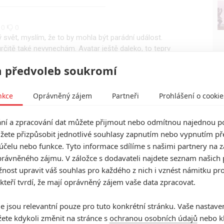
0
0
 svět, myslím, že to by mohla být parádní událost.
itě také nevynechám. Avatar ještě daleko, to teprv
 předvoleb soukromí
nkce
Oprávněný zájem
Partneři
Prohlášení o cookie
í a zpracování dat můžete přijmout nebo odmítnou najednou po
žete přizpůsobit jednotlivé souhlasy zapnutím nebo vypnutím pře
účelu nebo funkce. Tyto informace sdílíme s našimi partnery na 
rávněného zájmu. V záložce s dodavateli najdete seznam našich 
ost upravit váš souhlas pro každého z nich i vznést námitku pro
 kteří tvrdí, že mají oprávněný zájem vaše data zpracovat.
e jsou relevantní pouze pro tuto konkrétní stránku. Vaše nastave
ete kdykoli změnit na stránce s
ochranou osobních údajů
nebo kl