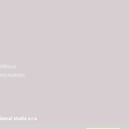

rtnerům
ání chyb,
filmu.cz
vení soukromí
ncal studio s.r.o.