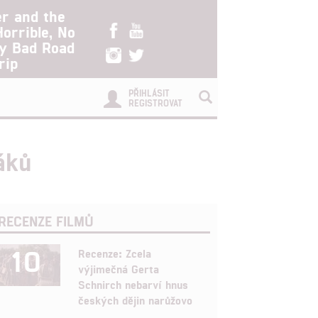
er and the
Horrible, No
ry Bad Road
rip
PŘIHLÁSIT
REGISTROVAT
áků
RECENZE FILMŮ
10
Recenze: Zcela
výjimečná Gerta
Schnirch nebarví hnus
českých dějin narůžovo