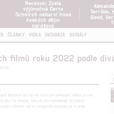
Recenze: Zcela
Alexand
výjimečná Gerta
Terrible, 
Schnirch nebarví hnus
Good, Ve
českých dějin
T
narůžovo
ZE
ČLÁNKY
VIDEA
DATABÁZE
SERIÁLY
ch filmů roku 2022 podle div
09:30
0
apit, Morbius ten by mě mohl jen překvapit, takže za mě
 A jako fór Avatar...tam už Jim naznačuje, že pokud
dět v kinech, tak to nevypustí, protože se to jinak