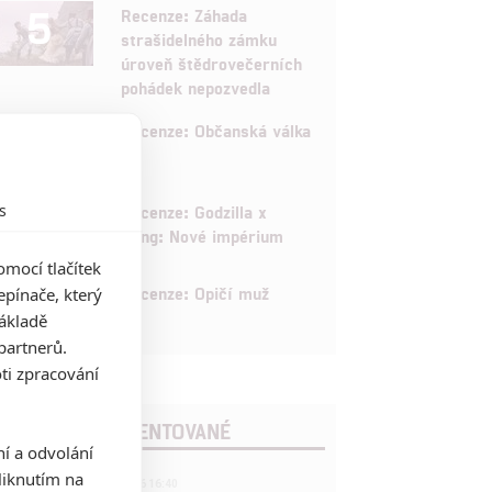
5
Recenze: Záhada
strašidelného zámku
úroveň štědrovečerních
pohádek nepozvedla
8
Recenze: Občanská válka
6
s
Recenze: Godzilla x
Kong: Nové impérium
mocí tlačítek
8
Recenze: Opičí muž
pínače, který
základě
partnerů.
ti zpracování
POSLEDNÍ KOMENTOVANÉ
ní a odvolání
iknutím na
3
ČLÁNEK | 01.08.2026 16:40