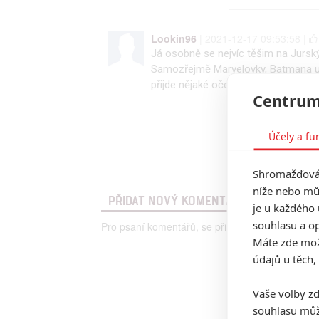
Lookin96
| 2021-12-17 09:53:58 |
Já osobně se nejvíc těšim na Jurský
Samozřejmě Marvelovky, Batmana urč
přijde nějaké očekávání.
Centrum
Účely a fu
Shromažďován
níže nebo mů
PŘIDAT NOVÝ KOMENTÁŘ
je u každého 
souhlasu a op
Pro psaní komentářů, se přihlašte.
Máte zde možn
údajů u těch,
Vaše volby zd
souhlasu můž