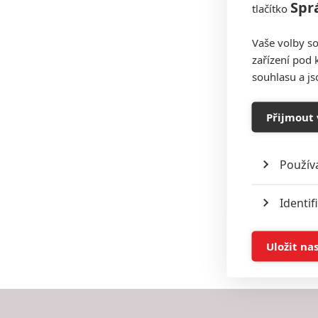
Spr
tlačítko
Vaše volby so
zařízení pod 
souhlasu a j
Přijmout 
Použív
Identif
Ukládán
Uložit na
Reklam
Person