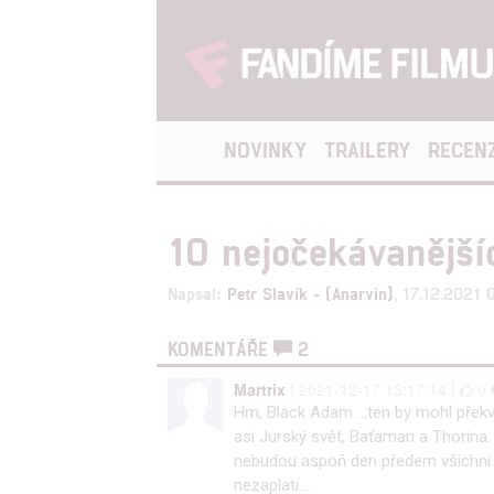
NOVINKY
TRAILERY
RECEN
10 nejočekávanější
Napsal:
Petr Slavík - (Anarvin)
, 17.12.2021 
KOMENTÁŘE
2
Martrix
| 2021-12-17 13:17:14 |
0
Hm, Black Adam ...ten by mohl překv
asi Jurský svět, Baťaman a Thorina.
nebudou aspoň den předem všichni se
nezaplatí... .