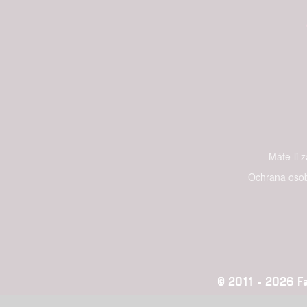
služeb
Udělením sou
možnost: Zaji
Poskytování 
Máte-li 
Ochrana osob
© 2011 - 2026 Fan