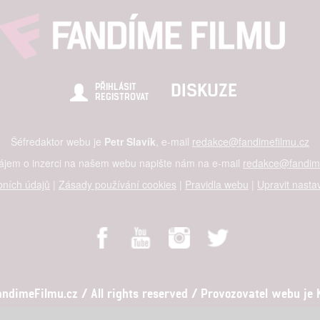
hlasu s účely a funkcemi zde uvedenými dáváte nám i našim pa
štění bezpečnosti, předcházení a zjišťování podvodů a odstraňov
DISKUZE
PŘIHLÁSIT
a zobrazování reklamy a obsahu
REGISTROVAT
Šéfredaktor webu je
Petr Slavík
, e-mail
redakce@fandimefilmu.cz
zájem o inzerci na našem webu napište nám na e-mail
redakce@fandime
ních údajů
|
Zásady používání cookies
|
Pravidla webu
|
Upravit nasta
dimeFilmu.cz / All rights reserved / Provozovatel webu je Ko