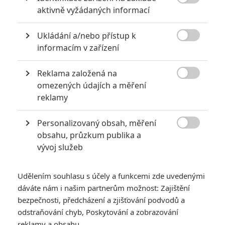
Upřímnou soustrast pozůstalým kameramanky, brzké

aktivně vyžádaných informací
uzdravení režisérovi a hodně zdaru Alecovi. Věřím, že ani
on nebude nějakou dobu úplně v pohodě. Taková věc s
Ukládání a/nebo přístup k
normálním člověkem musí zamávat.

informacím v zařízení
Reklama založená na

omezených údajích a měření
xxx
| 2021-10-22 19:02:51 |
0
0
reklamy
Film prý produkuje Petr Jákl... psali na seznamu.cz
Personalizovaný obsah, měření

obsahu, průzkum publika a
vývoj služeb
Gorko
| 2021-10-22 16:43:13 |
0
0
Opravdu tragédie. Upřímnou soustrast pozůstalým.
Udělením souhlasu s účely a funkcemi zde uvedenými
dáváte nám i našim partnerům možnost: Zajištění
bezpečnosti, předcházení a zjišťování podvodů a
odstraňování chyb, Poskytování a zobrazování
reklamy a obsahu