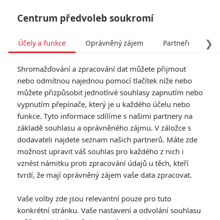
Centrum předvoleb soukromí
❯
Účely a funkce
Oprávněný zájem
Partneři
Pro
Tog
Shromažďování a zpracování dat můžete přijmout
navi
nebo odmítnou najednou pomocí tlačítek níže nebo
můžete přizpůsobit jednotlivé souhlasy zapnutím nebo
Při tragické nehodě filmová
vypnutím přepínače, který je u každého účelu nebo
funkce. Tyto informace sdílíme s našimi partnery na
zbraň Aleca Baldwina
základě souhlasu a oprávněného zájmu. V záložce s
usmrtila kameramanku
dodavateli najdete seznam našich partnerů. Máte zde
možnost upravit váš souhlas pro každého z nich i
Napsal:
vznést námitku proti zpracování údajů u těch, kteří
Petr Slavík - (Anarvin)
, 22.10.2021 12:15
tvrdí, že mají oprávněný zájem vaše data zpracovat.
KOMENTÁŘE
7
Vaše volby zde jsou relevantní pouze pro tuto
konkrétní stránku. Vaše nastavení a odvolání souhlasu