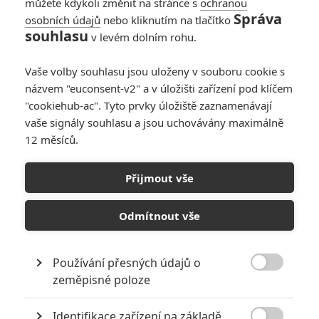
můžete kdykoli změnit na stránce s
ochranou
Rodann
| 2021-10-23 11:35:30 |
0
0
Správa
osobních údajů
nebo kliknutím na tlačítko
Doporučuji si přečíst něco v originále. Čeští pisálci
souhlasu
v levém dolním rohu.
angličtinou moc nevládnou a jejich překlad ostrá munice
znamená tzv. dummy, tedy "normální" náboj s "kulkou," ale
Vaše volby souhlasu jsou uloženy v souboru cookie s
bez střelného prachu a zápalky - to všichni u nás
názvem "euconsent-v2" a v úložišti zařízení pod klíčem
chápeme jako slepou munici (pak jsou ještě blank náboje
"cookiehub-ac". Tyto prvky úložiště zaznamenávají
bez "kulky," ale naopak s nějakým primerem pro iniciaci
vaše signály souhlasu a jsou uchovávány maximálně
zvukového efektu - startovací pistole apod.).
12 měsíců.
Přijmout vše
Spidey3
| 2021-10-22 21:43:08 |
0
0
Odmítnout vše
Když jsem se to dozvěděl, nevěřil jsem vlastním očím.
Opravdu nechápu, jak se něco takového může stát. Navíc,
kolik nábojů nakonec bylo ostrých, když vystřelil na dva lidi
Používání přesných údajů o
a z toho jedna střela byla smrtelná? Měl tam celý zásobník

zeměpisné poloze
ostrých? Nebo jak se může nedopatřením stát, že vystřelí
na dva lidi?
Identifikace zařízení na základě