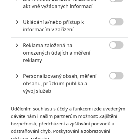
8

aktivně vyžádaných informací
6
Recenze: Godzilla x Kong: Nové
Ukládání a/nebo přístup k
impérium

informacím v zařízení
8
Recenze: Opičí muž
Reklama založená na

omezených údajích a měření
reklamy
Personalizovaný obsah, měření
POSLEDNÍ KOMENTOVANÉ

obsahu, průzkum publika a
vývoj služeb
3
ČLÁNEK | 01.08.2026 16:40
Marvel nečekaně zrušil již schválené pokračování
Udělením souhlasu s účely a funkcemi zde uvedenými
433
FILM | 01.08.2026 07:11
dáváte nám i našim partnerům možnost: Zajištění
拆彈專家
bezpečnosti, předcházení a zjišťování podvodů a
1
odstraňování chyb, Poskytování a zobrazování
ČLÁNEK | 30.07.2026 20:14
Děti krve a kostí: Regulérní trailer představuje akční fantasy
reklamy a obsahu