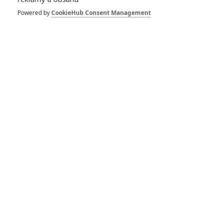
dobrodružství s vůní Afriky
Powered by
CookieHub Consent Management
1
ČLÁNEK | 30.07.2026 12:31
Spider-Man: Zbrusu nový den – Podle recenzí máme čekat
překvapivě emotivní a osobní film
1
ČLÁNEK | 30.07.2026 03:42
Velké preview: Odyssea - seznamte se s maximálně nabitým
obsazením
DISKUZE
PŘIHLÁSIT
REGISTROVAT