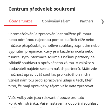
Centrum předvoleb soukromí
❯
Účely a funkce
Oprávněný zájem
Partneři
Pro
Tog
Shromažďování a zpracování dat můžete přijmout
navi
nebo odmítnou najednou pomocí tlačítek níže nebo
můžete přizpůsobit jednotlivé souhlasy zapnutím nebo
Licorice Pizza: Syn
vypnutím přepínače, který je u každého účelu nebo
funkce. Tyto informace sdílíme s našimi partnery na
zesnulého hereckého
základě souhlasu a oprávněného zájmu. V záložce s
velikána debutuje v područí
dodavateli najdete seznam našich partnerů. Máte zde
možnost upravit váš souhlas pro každého z nich i
hereckého génia
vznést námitku proti zpracování údajů u těch, kteří
tvrdí, že mají oprávněný zájem vaše data zpracovat.
Napsal:
Petr Slavík - (Anarvin)
, 27.09.2021 20:08
Vaše volby zde jsou relevantní pouze pro tuto
KOMENTÁŘE
0
konkrétní stránku. Vaše nastavení a odvolání souhlasu