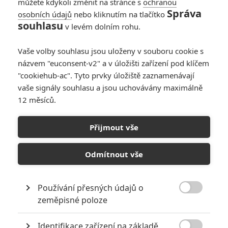
můžete kdykoli změnit na stránce s
ochranou
Správa
osobních údajů
nebo kliknutím na tlačítko
souhlasu
v levém dolním rohu.
Vaše volby souhlasu jsou uloženy v souboru cookie s
názvem "euconsent-v2" a v úložišti zařízení pod klíčem
PŘIDAT NOVÝ KOMENTÁŘ
"cookiehub-ac". Tyto prvky úložiště zaznamenávají
Pro psaní komentářů, se přihlašte.
vaše signály souhlasu a jsou uchovávány maximálně
12 měsíců.
RECENZE FILMŮ
Přijmout vše
10
Recenze: Zcela výjimečná Gerta
Schnirch nebarví hnus českých dějin
Odmítnout vše
narůžovo
5
Recenze: Záhada strašidelného
Používání přesných údajů o
zámku úroveň štědrovečerních

zeměpisné poloze
pohádek nepozvedla
Recenze: Občanská válka
Identifikace zařízení na základě