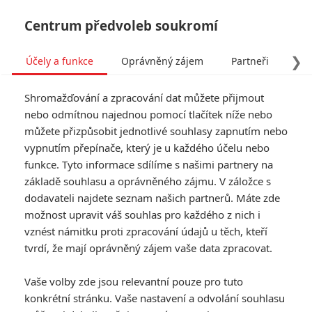
Centrum předvoleb soukromí
❯
Účely a funkce
Oprávněný zájem
Partneři
Pro
Tog
Shromažďování a zpracování dat můžete přijmout
navi
nebo odmítnou najednou pomocí tlačítek níže nebo
můžete přizpůsobit jednotlivé souhlasy zapnutím nebo
Spirála strachu: Saw
vypnutím přepínače, který je u každého účelu nebo
funkce. Tyto informace sdílíme s našimi partnery na
pokračuje – Nový trailer
základě souhlasu a oprávněného zájmu. V záložce s
přibližuje detektivku plnou
dodavateli najdete seznam našich partnerů. Máte zde
možnost upravit váš souhlas pro každého z nich i
smrtících pastí
vznést námitku proti zpracování údajů u těch, kteří
tvrdí, že mají oprávněný zájem vaše data zpracovat.
Napsal:
Petr Slavík - (Anarvin)
, 30.03.2021 15:47
Vaše volby zde jsou relevantní pouze pro tuto
KOMENTÁŘE
2
konkrétní stránku. Vaše nastavení a odvolání souhlasu