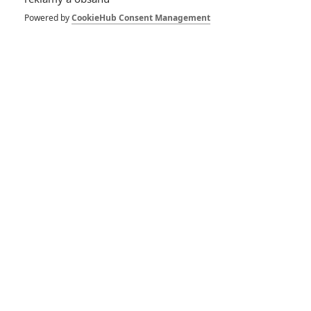
8
Recenze: Občanská válka
Powered by
CookieHub Consent Management
6
Recenze: Godzilla x Kong: Nové
impérium
8
Recenze: Opičí muž
POSLEDNÍ KOMENTOVANÉ
3
ČLÁNEK | 01.08.2026 16:40
Marvel nečekaně zrušil již schválené pokračování
433
FILM | 01.08.2026 07:11
拆彈專家