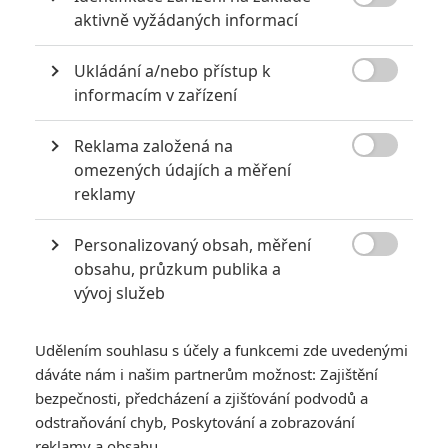
Je tam fotka a na ní Tobin Bell

aktivně vyžádaných informací
Ukládání a/nebo přístup k

informacím v zařízení
Reklama založená na

PŘIDAT NOVÝ KOMENTÁŘ
omezených údajích a měření
reklamy
Pro psaní komentářů, se přihlašte.
Personalizovaný obsah, měření
RECENZE FILMŮ

obsahu, průzkum publika a
vývoj služeb
10
Recenze: Zcela výjimečná Gerta
Schnirch nebarví hnus českých dějin
narůžovo
Udělením souhlasu s účely a funkcemi zde uvedenými
dáváte nám i našim partnerům možnost: Zajištění
5
Recenze: Záhada strašidelného
bezpečnosti, předcházení a zjišťování podvodů a
zámku úroveň štědrovečerních
odstraňování chyb, Poskytování a zobrazování
pohádek nepozvedla
reklamy a obsahu