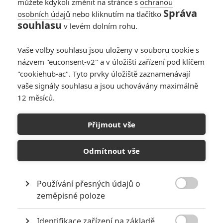
můžete kdykoli změnit na stránce s
ochranou
Správa
osobních údajů
nebo kliknutím na tlačítko
souhlasu
v levém dolním rohu.
ukulelembo
| 2021-03-30 17:49:09 |
0
0
Upřímě Rock si tenhle námět viditelně napsal na míru aby
Vaše volby souhlasu jsou uloženy v souboru cookie s
měl v čem předvést svou serióznější hereckou polohu. Ale
jinak určitě měl velmi dobrý nápad jak celou značku
názvem "euconsent-v2" a v úložišti zařízení pod klíčem
resuscitovat a zároveň jí posunout směrem, kde má pořád
"cookiehub-ac". Tyto prvky úložiště zaznamenávají
potenciál být zajímavá. Celkově to vypadá moc dobře, ALE
vaše signály souhlasu a jsou uchovávány maximálně
HODNĚ důležité bude kdo nakonec bude ve výsledku
12 měsíců.
nového vrahouna. Pokud by měl táhnou sérii pár dalších
dílů dál, rozhodně bude třeba někdo, kdo se v charisma
Přijmout vše
řádně vyrovná Tobinu Bellovi. Bez toho to dál rozhodně
nepůjde. A já jsem hodně nervózní kdo to bude. Minimálně
nový "hlas" vahouna poněkud zaostává za Tobinovým
Odmítnout vše
chraplákem.
Používání přesných údajů o

zeměpisné poloze
FrankZito
| 2021-03-30 17:47:44 |
0
0
Identifikace zařízení na základě