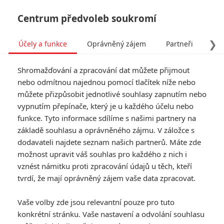
Centrum předvoleb soukromí
❯
Účely a funkce
Oprávněný zájem
Partneři
Pro
Tog
Shromažďování a zpracování dat můžete přijmout
navi
nebo odmítnou najednou pomocí tlačítek níže nebo
můžete přizpůsobit jednotlivé souhlasy zapnutím nebo
Smrtonosná zbraň 5: Po
vypnutím přepínače, který je u každého účelu nebo
funkce. Tyto informace sdílíme s našimi partnery na
Gibsonovi a Gloverovi
základě souhlasu a oprávněného zájmu. V záložce s
potvrdil pětku i sám režisér
dodavateli najdete seznam našich partnerů. Máte zde
možnost upravit váš souhlas pro každého z nich i
Napsal:
vznést námitku proti zpracování údajů u těch, kteří
Jaroslav Mrázek - (Jaaaara)
, 31.01.2021 17:48
tvrdí, že mají oprávněný zájem vaše data zpracovat.
KOMENTÁŘE
1
Vaše volby zde jsou relevantní pouze pro tuto
konkrétní stránku. Vaše nastavení a odvolání souhlasu