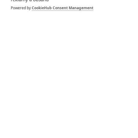
5
zámku úroveň štědrovečerních
Powered by
CookieHub Consent Management
pohádek nepozvedla
8
Recenze: Občanská válka
6
Recenze: Godzilla x Kong: Nové
impérium
8
Recenze: Opičí muž
POSLEDNÍ KOMENTOVANÉ
3
ČLÁNEK | 01.08.2026 16:40
Marvel nečekaně zrušil již schválené pokračování