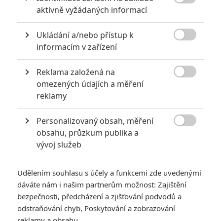
06.03.1987 | USA

aktivně vyžádaných informací
Akční, Komedie, Dobrodružný,
Krimi, Thriller
Ukládání a/nebo přístup k

Info o filmu
informacím v zařízení
Reklama založená na

omezených údajích a měření
reklamy
Personalizovaný obsah, měření

obsahu, průzkum publika a
vývoj služeb
RECENZE FILMŮ
Udělením souhlasu s účely a funkcemi zde uvedenými
10
Recenze: Zcela výjimečná Gerta
dáváte nám i našim partnerům možnost: Zajištění
Schnirch nebarví hnus českých dějin
bezpečnosti, předcházení a zjišťování podvodů a
narůžovo
odstraňování chyb, Poskytování a zobrazování
Recenze: Záhada strašidelného
reklamy a obsahu