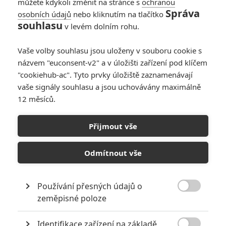
můžete kdykoli změnit na stránce s
ochranou
Vojcl
| 2021-02-02 10:31:35 |
0
0
Správa
osobních údajů
nebo kliknutím na tlačítko
Smrtonosná zbraň je i pro mě srdcová záležitost a
souhlasu
v levém dolním rohu.
pokračování bych si určitě líbit nechal, ale možná tak před
deseti lety. Teď už opravdu nevím, o čem by to mělo být.
Vaše volby souhlasu jsou uloženy v souboru cookie s
Gibson a Glover jsou dědci. Joe Pesci odešel do penze.
názvem "euconsent-v2" a v úložišti zařízení pod klíčem
Chris Rock, který měl ve čtyřce patrně převzít štafetu, je
"cookiehub-ac". Tyto prvky úložiště zaznamenávají
dnes vyhaslá hvězda... A po všech těch letech odkladů a
vaše signály souhlasu a jsou uchovávány maximálně
spekulací už opravdu nevěřím, že to Donner stihne natočit.
12 měsíců.
Přijmout vše
Odmítnout vše
PŘIDAT NOVÝ KOMENTÁŘ
Používání přesných údajů o
Pro psaní komentářů, se přihlašte.

zeměpisné poloze
Smrtonosná zbraň
Identifikace zařízení na základě