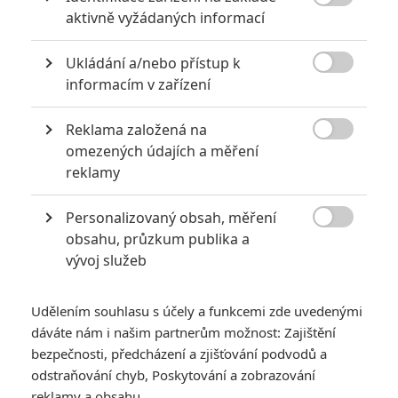
6

aktivně vyžádaných informací
Recenze: Godzilla x Kong: Nové
impérium
Ukládání a/nebo přístup k
8

Recenze: Opičí muž
informacím v zařízení
Reklama založená na

omezených údajích a měření
reklamy
POSLEDNÍ KOMENTOVANÉ
Personalizovaný obsah, měření
3

obsahu, průzkum publika a
ČLÁNEK | 01.08.2026 16:40
Marvel nečekaně zrušil již schválené pokračování
vývoj služeb
433
FILM | 01.08.2026 07:11
拆彈專家
Udělením souhlasu s účely a funkcemi zde uvedenými
dáváte nám i našim partnerům možnost: Zajištění
1
ČLÁNEK | 30.07.2026 20:14
bezpečnosti, předcházení a zjišťování podvodů a
Děti krve a kostí: Regulérní trailer představuje akční fantasy
odstraňování chyb, Poskytování a zobrazování
dobrodružství s vůní Afriky
reklamy a obsahu