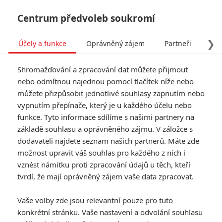
Centrum předvoleb soukromí
❯
Účely a funkce
Oprávněný zájem
Partneři
Pro
Tog
Shromažďování a zpracování dat můžete přijmout
navi
nebo odmítnou najednou pomocí tlačítek níže nebo
můžete přizpůsobit jednotlivé souhlasy zapnutím nebo
Bruce Willis ve svých dvou
vypnutím přepínače, který je u každého účelu nebo
funkce. Tyto informace sdílíme s našimi partnery na
nových filmech kosí lidské i
základě souhlasu a oprávněného zájmu. V záložce s
mimozemské nepřátele
dodavateli najdete seznam našich partnerů. Máte zde
možnost upravit váš souhlas pro každého z nich i
Napsal:
vznést námitku proti zpracování údajů u těch, kteří
Michal Janoušek - (Rudmen)
, 11.11.2020 14:00
tvrdí, že mají oprávněný zájem vaše data zpracovat.
KOMENTÁŘE
0
Vaše volby zde jsou relevantní pouze pro tuto
konkrétní stránku. Vaše nastavení a odvolání souhlasu