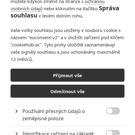
můžete kdykoli změnit na stránce s
ochranou
Správa
osobních údajů
nebo kliknutím na tlačítko
souhlasu
v levém dolním rohu.
PŘIDAT NOVÝ KOMENTÁŘ
Vaše volby souhlasu jsou uloženy v souboru cookie s
názvem "euconsent-v2" a v úložišti zařízení pod klíčem
Pro psaní komentářů, se přihlašte.
"cookiehub-ac". Tyto prvky úložiště zaznamenávají
vaše signály souhlasu a jsou uchovávány maximálně
RECENZE FILMŮ
12 měsíců.
10
Recenze: Zcela výjimečná Gerta
Schnirch nebarví hnus českých dějin
Přijmout vše
narůžovo
Odmítnout vše
5
Recenze: Záhada strašidelného
zámku úroveň štědrovečerních
pohádek nepozvedla
Používání přesných údajů o
8

zeměpisné poloze
Recenze: Občanská válka
Identifikace zařízení na základě