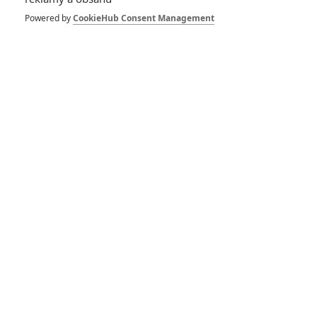
1
ČLÁNEK | 30.07.2026 12:31
Powered by
CookieHub Consent Management
Spider-Man: Zbrusu nový den – Podle recenzí máme čekat
překvapivě emotivní a osobní film
1
ČLÁNEK | 30.07.2026 03:42
Velké preview: Odyssea - seznamte se s maximálně nabitým
obsazením
DISKUZE
PŘIHLÁSIT
REGISTROVAT