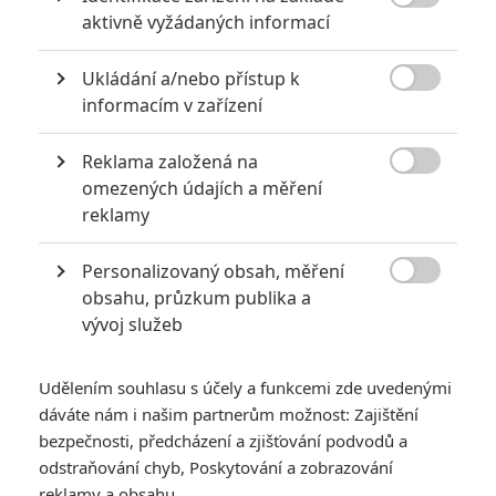

aktivně vyžádaných informací
POciSEM
| 2020-10-07 13:19:22 |
0
0
Já se bojim že to zase nedopadne. Tohleto halo pokaždý
Ukládání a/nebo přístup k
jak je nějaká hra úspěšná a filmem se to snaží zkopírovat,

informacím v zařízení
vždycky dopadne neslavně. To bych radši bral zase nějakej
ten animák i když to jsou co do příběhu taky pěkný srajdy.
Reklama založená na
Ale aspoň si tam Jovovich nedělá reklamu jak je sexy a šik

i když už je to stará kobra a nevystrkuje bembeřici v
omezených údajích a měření
každym zpomalenym záběru když se jenom tak drsně
reklamy
prochází.
Personalizovaný obsah, měření

obsahu, průzkum publika a
vývoj služeb
werne11
| 2020-10-07 12:45:44 |
0
0
Hura dufam ze to bude ono jasom hral všetky hry s
Udělením souhlasu s účely a funkcemi zde uvedenými
Resident tak dufam ze to us bude ono to predošlá seria
dáváte nám i našim partnerům možnost: Zajištění
nebola bohvie co
bezpečnosti, předcházení a zjišťování podvodů a
odstraňování chyb, Poskytování a zobrazování
reklamy a obsahu