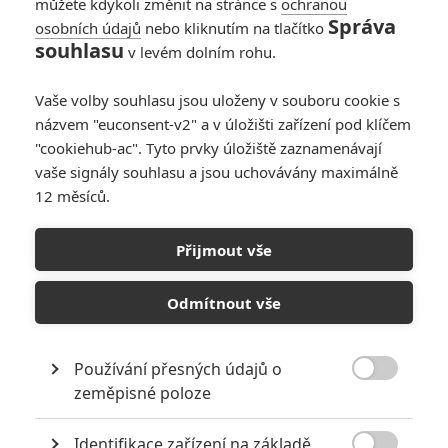
můžete kdykoli změnit na stránce s
ochranou
POciSEM
| 2020-10-07 20:55:39 |
0
0
Správa
osobních údajů
nebo kliknutím na tlačítko
Hmmmm tak sem se musel podivat na toho co bude hrát
souhlasu
v levém dolním rohu.
Leona a ten chlapec vypadá jako slušná bukvička. Tak to
bych radši kdyby Leona hrála Milla Jovovich.
Vaše volby souhlasu jsou uloženy v souboru cookie s
názvem "euconsent-v2" a v úložišti zařízení pod klíčem
"cookiehub-ac". Tyto prvky úložiště zaznamenávají
vaše signály souhlasu a jsou uchovávány maximálně
12 měsíců.
Carnage
| 2020-10-07 19:32:21 |
0
0
To si dělají prdel ne? :D to je takovej problém obsadit herce
kteří jsou alespoň trochu podobní předloze? Leon jako
Přijmout vše
mexikánec? Jill jako mix černošky a bělošky? Fajn Jill bych
ještě zkousnul ale ten Leon... no ty vole. Tahle série je v
Odmítnout vše
hraný verzi fakt prokletá, když už jsme dostali Leona co
vypadá jak v předloze tak hrál tak třetí housle, herec byl
absolutně bez charisma a umřel. Když ho dostaneme
Používání přesných údajů o
znovu tak ho hraje mexičan...

zeměpisné poloze
Identifikace zařízení na základě