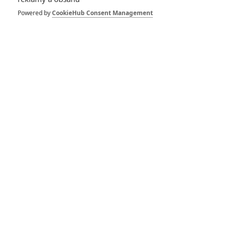
Powered by
CookieHub Consent Management
PŘIDAT NOVÝ KOMENTÁŘ
Pro psaní komentářů, se přihlašte.
RECENZE FILMŮ
10
Recenze: Zcela výjimečná Gerta
Schnirch nebarví hnus českých dějin
narůžovo
5
Recenze: Záhada strašidelného
zámku úroveň štědrovečerních
pohádek nepozvedla
8
Recenze: Občanská válka