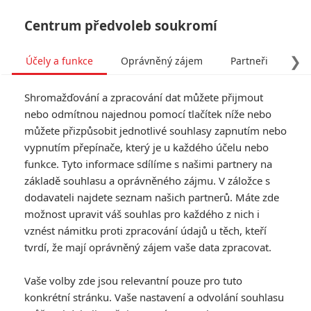
Centrum předvoleb soukromí
❯
Účely a funkce
Oprávněný zájem
Partneři
Pro
Tog
Shromažďování a zpracování dat můžete přijmout
navi
nebo odmítnou najednou pomocí tlačítek níže nebo
můžete přizpůsobit jednotlivé souhlasy zapnutím nebo
Resident Evil: Víme, kteří
vypnutím přepínače, který je u každého účelu nebo
funkce. Tyto informace sdílíme s našimi partnery na
herci v restartu nahradí
základě souhlasu a oprávněného zájmu. V záložce s
Millu Jovovich
dodavateli najdete seznam našich partnerů. Máte zde
možnost upravit váš souhlas pro každého z nich i
Napsal:
vznést námitku proti zpracování údajů u těch, kteří
Michal Janoušek - (Rudmen)
, 07.10.2020 11:54
tvrdí, že mají oprávněný zájem vaše data zpracovat.
KOMENTÁŘE
4
Vaše volby zde jsou relevantní pouze pro tuto
konkrétní stránku. Vaše nastavení a odvolání souhlasu