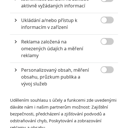

aktivně vyžádaných informací
pohádek nepozvedla
8
Recenze: Občanská válka
Ukládání a/nebo přístup k

informacím v zařízení
6
Recenze: Godzilla x Kong: Nové
Reklama založená na
impérium

omezených údajích a měření
reklamy
8
Recenze: Opičí muž
Personalizovaný obsah, měření

obsahu, průzkum publika a
vývoj služeb
POSLEDNÍ KOMENTOVANÉ
Udělením souhlasu s účely a funkcemi zde uvedenými
dáváte nám i našim partnerům možnost: Zajištění
3
ČLÁNEK | 01.08.2026 16:40
bezpečnosti, předcházení a zjišťování podvodů a
Marvel nečekaně zrušil již schválené pokračování
odstraňování chyb, Poskytování a zobrazování
433
FILM | 01.08.2026 07:11
reklamy a obsahu