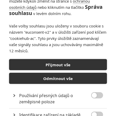
můžete kdykoli změnit na stránce s
ochranou
Five_By_Five
| 2020-04-30 18:21:35 |
0
0
Správa
osobních údajů
nebo kliknutím na tlačítko
Ak to bude aj na Slovensku - ja budem iba rád...
souhlasu
v levém dolním rohu.
Vaše volby souhlasu jsou uloženy v souboru cookie s
názvem "euconsent-v2" a v úložišti zařízení pod klíčem
"cookiehub-ac". Tyto prvky úložiště zaznamenávají
vaše signály souhlasu a jsou uchovávány maximálně
12 měsíců.
PŘIDAT NOVÝ KOMENTÁŘ
Pro psaní komentářů, se přihlašte.
Přijmout vše
RECENZE FILMŮ
Odmítnout vše
10
Recenze: Zcela výjimečná Gerta
Schnirch nebarví hnus českých dějin
Používání přesných údajů o
narůžovo

zeměpisné poloze
5
Recenze: Záhada strašidelného
Identifikace zařízení na základě
zámku úroveň štědrovečerních