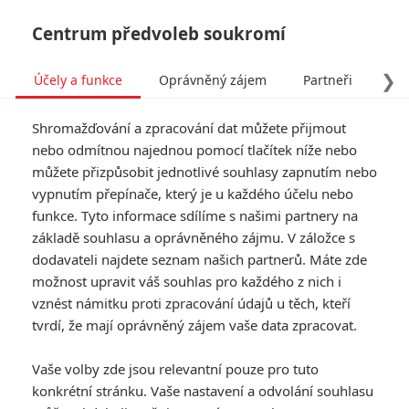
Centrum předvoleb soukromí
❯
Účely a funkce
Oprávněný zájem
Partneři
Pro
Tog
Shromažďování a zpracování dat můžete přijmout
navi
nebo odmítnou najednou pomocí tlačítek níže nebo
můžete přizpůsobit jednotlivé souhlasy zapnutím nebo
Cannes, Sundance či
vypnutím přepínače, který je u každého účelu nebo
funkce. Tyto informace sdílíme s našimi partnery na
Karlovy Vary zamíří do
základě souhlasu a oprávněného zájmu. V záložce s
vašeho obýváku
dodavateli najdete seznam našich partnerů. Máte zde
možnost upravit váš souhlas pro každého z nich i
Napsal:
vznést námitku proti zpracování údajů u těch, kteří
Lukáš Vojáček - (Vojcl)
, 30.04.2020 07:34
tvrdí, že mají oprávněný zájem vaše data zpracovat.
KOMENTÁŘE
1
Vaše volby zde jsou relevantní pouze pro tuto
konkrétní stránku. Vaše nastavení a odvolání souhlasu