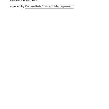
拆彈專家
Powered by
CookieHub Consent Management
1
ČLÁNEK | 30.07.2026 20:14
Děti krve a kostí: Regulérní trailer představuje akční fantasy
dobrodružství s vůní Afriky
1
ČLÁNEK | 30.07.2026 12:31
Spider-Man: Zbrusu nový den – Podle recenzí máme čekat
překvapivě emotivní a osobní film
1
ČLÁNEK | 30.07.2026 03:42
Velké preview: Odyssea - seznamte se s maximálně nabitým
obsazením