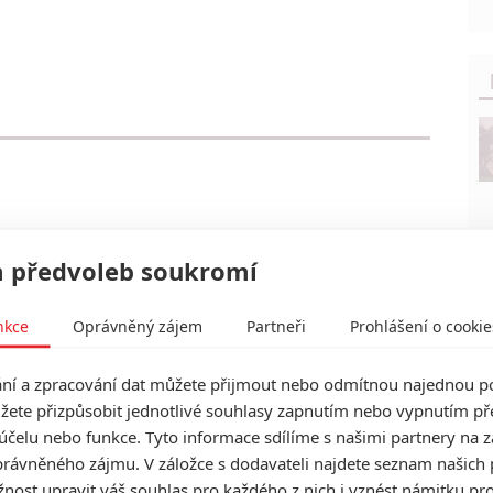
 předvoleb soukromí
nkce
Oprávněný zájem
Partneři
Prohlášení o cookie
í a zpracování dat můžete přijmout nebo odmítnou najednou po
žete přizpůsobit jednotlivé souhlasy zapnutím nebo vypnutím pře
účelu nebo funkce. Tyto informace sdílíme s našimi partnery na 
rávněného zájmu. V záložce s dodavateli najdete seznam našich 
ost upravit váš souhlas pro každého z nich i vznést námitku pro