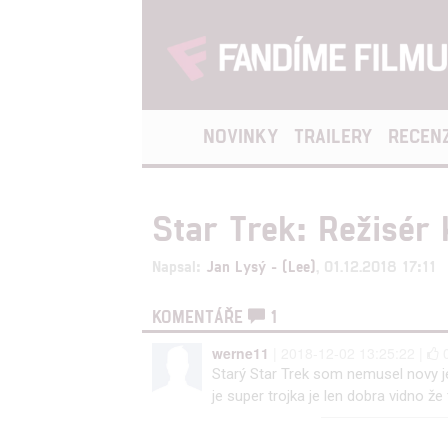
NOVINKY
TRAILERY
RECEN
Star Trek: Režisér
Napsal:
Jan Lysý - (Lee)
, 01.12.2018 17:11
KOMENTÁŘE
1
werne11
| 2018-12-02 13:25:22 |
Starý Star Trek som nemusel novy je
je super trojka je len dobra vidno že 