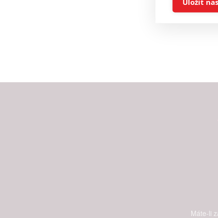
Uložit na
Reklam
Person
služeb
Udělením sou
možnost: Zaji
Poskytování 
Máte-li 