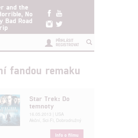
er and the
Horrible, No
ry Bad Road
rip
PŘIHLÁSIT
REGISTROVAT
ení fandou remaku
Star Trek: Do
temnoty
16.05.2013 | USA
Akční, Sci-Fi, Dobrodružný
Info o filmu