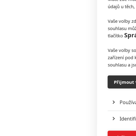
údajů u těch,
Vaše volby zd
souhlasu můž
Spr
tlačítko
Vaše volby so
zařízení pod 
souhlasu a j
Přijmout 
Použív
Identif
Ukládán