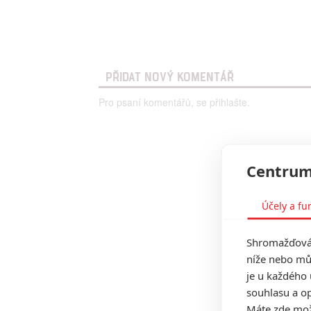
PŘIDAT NOVÝ KOMENTÁŘ
Pro psaní komentářů, se přihlašte.
Centrum
Účely a fu
Shromažďován
níže nebo mů
je u každého 
souhlasu a op
Máte zde možn