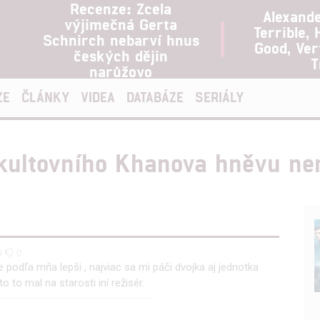
Recenze: Zcela
Alexand
výjimečná Gerta
Terrible, 
Schnirch nebarví hnus
Good, Ve
českých dějin
T
narůžovo
ZE
ČLÁNKY
VIDEA
DATABÁZE
SERIÁLY
 kultovního Khanova hněvu n
0
0
 podľa mňa lepši , najviac sa mi páči dvojka aj jednotka
to to mal na starosti iní režisér.