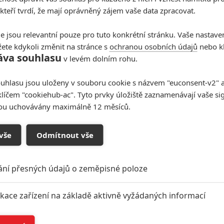
 kteří tvrdí, že mají oprávněný zájem vaše data zpracovat.
e jsou relevantní pouze pro tuto konkrétní stránku. Vaše nastave
ete kdykoli změnit na stránce s
ochranou osobních údajů
nebo kl
áva souhlasu
v levém dolním rohu.
uhlasu jsou uloženy v souboru cookie s názvem "euconsent-v2" a 
klíčem "cookiehub-ac". Tyto prvky úložiště zaznamenávají vaše si
sou uchovávány maximálně 12 měsíců.
vše
Odmítnout vše
ání přesných údajů o zeměpisné poloze
ikace zařízení na základě aktivně vyžádaných informací
í a/nebo přístup k informacím v zařízení