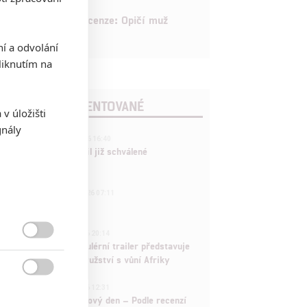
8
Recenze: Opičí muž
ní a odvolání
iknutím na
POSLEDNÍ KOMENTOVANÉ
v úložišti
gnály
3
ČLÁNEK | 01.08.2026 16:40
Marvel nečekaně zrušil již schválené
pokračování
433
FILM | 01.08.2026 07:11
拆彈專家
1
ČLÁNEK | 30.07.2026 20:14

Děti krve a kostí: Regulérní trailer představuje
akční fantasy dobrodružství s vůní Afriky

1
ČLÁNEK | 30.07.2026 12:31
Spider-Man: Zbrusu nový den – Podle recenzí