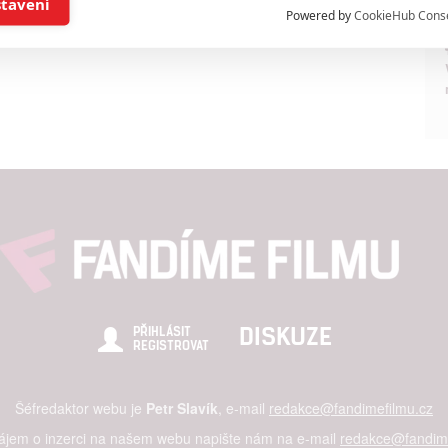
stavení
Powered by
CookieHub Cons
a založená na omezených údajích a měření reklamy
alizovaný obsah, měření obsahu, průzkum publika a vývoj
hlasu s účely a funkcemi zde uvedenými dáváte nám i našim pa
štění bezpečnosti, předcházení a zjišťování podvodů a odstraňov
a zobrazování reklamy a obsahu
DISKUZE
PŘIHLÁSIT
REGISTROVAT
Šéfredaktor webu je
Petr Slavík
, e-mail
redakce@fandimefilmu.cz
zájem o inzerci na našem webu napište nám na e-mail
redakce@fandime