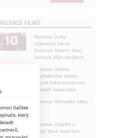
RECENZE FILMŮ
10
Recenze: Zcela
výjimečná Gerta
Schnirch nebarví hnus
českých dějin narůžovo
5
Recenze: Záhada
strašidelného zámku
úroveň štědrovečerních
pohádek nepozvedla
s
8
Recenze: Občanská válka
mocí tlačítek
pínače, který
základě
6
Recenze: Godzilla x
partnerů.
Kong: Nové impérium
ti zpracování