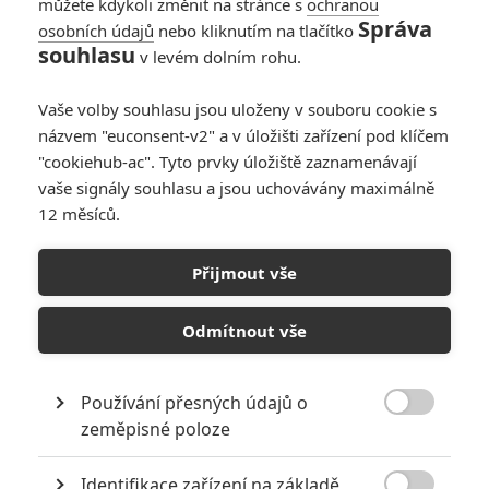
můžete kdykoli změnit na stránce s
ochranou
Smash! | 2017-12-07 14:12:36 |
0
0
Správa
osobních údajů
nebo kliknutím na tlačítko
pbd - Namachrovaný blbecek? Ješte ze nejste hercem vy
souhlasu
v levém dolním rohu.
sám, to by byli panecku ohleduplné názory.
Vaše volby souhlasu jsou uloženy v souboru cookie s
názvem "euconsent-v2" a v úložišti zařízení pod klíčem
"cookiehub-ac". Tyto prvky úložiště zaznamenávají
vaše signály souhlasu a jsou uchovávány maximálně
pbd
| 2017-12-07 09:14:33 |
0
0
12 měsíců.
Je v tom trošku bordel no. Ale na mě osobně Charlie
Hunnam nikdy nepůsobil jinak jako namachrovaný blbeček,
který neumí hrát ani za pendrek, takže já su happy.
Přijmout vše
Odmítnout vše
Emma
| 2017-12-06 00:01:54 |
0
0
Používání přesných údajů o
David007: Absence Charlieho Hunnama dost možná mimo

zeměpisné poloze
jiné souvisí i se změnou na postu režiséra, protože co vím,
Hunnama a del Toro jsou dost dobří přátelé (Hunnam
dokonce prý kvůli slibu, že bude hrát v del Torově hororu
Identifikace zařízení na základě