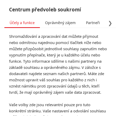
Centrum předvoleb soukromí
❯
Účely a funkce
Oprávněný zájem
Partneři
Pro
Tog
Shromažďování a zpracování dat můžete přijmout
navi
nebo odmítnou najednou pomocí tlačítek níže nebo
můžete přizpůsobit jednotlivé souhlasy zapnutím nebo
Pacific Rim 2: Nová
vypnutím přepínače, který je u každého účelu nebo
funkce. Tyto informace sdílíme s našimi partnery na
upoutávka odhalila zásadní
základě souhlasu a oprávněného zájmu. V záložce s
zvrat
dodavateli najdete seznam našich partnerů. Máte zde
možnost upravit váš souhlas pro každého z nich i
Napsal:
vznést námitku proti zpracování údajů u těch, kteří
Petr Slavík - (Anarvin)
, 05.12.2017 14:39
tvrdí, že mají oprávněný zájem vaše data zpracovat.
KOMENTÁŘE
9
Vaše volby zde jsou relevantní pouze pro tuto
konkrétní stránku. Vaše nastavení a odvolání souhlasu