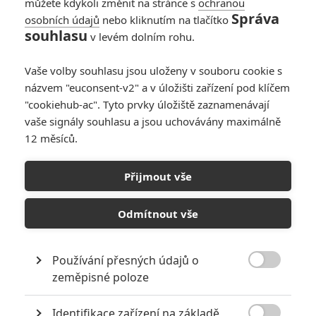
Tak tak, Na hraně... je nejlepší zpracovaná manga :) Nejspíš
můžete kdykoli změnit na stránce s
ochranou
Správa
i jediná :D
osobních údajů
nebo kliknutím na tlačítko
souhlasu
v levém dolním rohu.
Vaše volby souhlasu jsou uloženy v souboru cookie s
názvem "euconsent-v2" a v úložišti zařízení pod klíčem
Fimi. | 2017-09-24 09:57:39 |
0
0
"cookiehub-ac". Tyto prvky úložiště zaznamenávají
Mně se na Hrana líbila...celkem asi nejlépe amíky zvládnutá
vaše signály souhlasu a jsou uchovávány maximálně
manga
12 měsíců.
Přijmout vše
Kretén | 2017-09-24 06:34:02 |
0
0
Odmítnout vše
Kapitán Mexiko: Oh kretén je kretén, jaký objev. Myslíš si
snad, že jsem si tu přezdívku jen tak nahodile vylosoval z
osudí? Ne, ta mě definuje. Já jsem kretén, ale chápu, že po
Používání přesných údajů o
přečtení mého nicku ti to muselo v hlavičce nějakou dobu

zeměpisné poloze
šrotovat, než ti tato zásadní informace došla. Každopádně
děkujeme za rekapitulaci. A dále ti děkuju, že chápeš mé
Identifikace zařízení na základě
pohoršení. Snad mi tedy pomůžeš i v té druhé části a sice