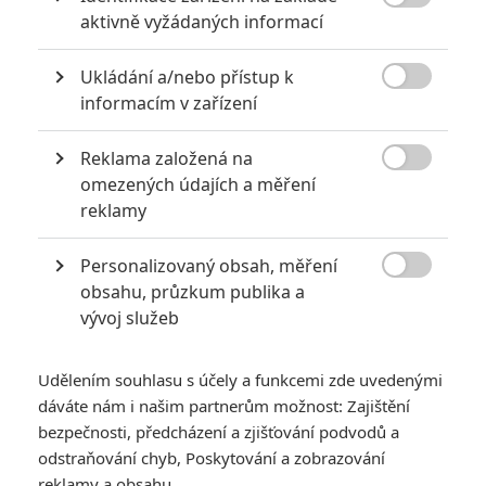

aktivně vyžádaných informací
poskytnutí lepšího příkladu koukatelného blogbástru než je
Na hraně zítřka. Prosím směle do toho.
Ukládání a/nebo přístup k

informacím v zařízení
Reklama založená na
Kapitán Mexiko | 2017-09-24 01:30:09 |
0
0

omezených údajích a měření
Tak za prvé nemám tucha, kdo nebo co je Trapákdý
reklamy
A za druhé, chápu Kreténovo pohoršení nad
hollywoodizací, ale že zrovna zmiňuje Na hraně zítřka, na
Personalizovaný obsah, měření
něj totiž definice ‘’sračka- blogbástr na kterej koukat se je

obsahu, průzkum publika a
hotový utrpení‘‘
vývoj služeb
sedí jako ušitá… Asi věc vkusu a názoru a toho, že Kretén
je kretén…
Udělením souhlasu s účely a funkcemi zde uvedenými
dáváte nám i našim partnerům možnost: Zajištění
bezpečnosti, předcházení a zjišťování podvodů a
odstraňování chyb, Poskytování a zobrazování
Martin | 2017-09-23 14:31:16 |
0
0
reklamy a obsahu