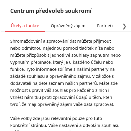
Centrum předvoleb soukromí
❯
Účely a funkce
Oprávněný zájem
Partneři
Pro
Tog
Shromažďování a zpracování dat můžete přijmout
navi
nebo odmítnou najednou pomocí tlačítek níže nebo
můžete přizpůsobit jednotlivé souhlasy zapnutím nebo
Ma.K: Chystá se další sci-fi
vypnutím přepínače, který je u každého účelu nebo
funkce. Tyto informace sdílíme s našimi partnery na
nářez s roboty
základě souhlasu a oprávněného zájmu. V záložce s
dodavateli najdete seznam našich partnerů. Máte zde
Napsal:
Michal Janoušek - (Rudmen)
, 23.09.2017 07:07
možnost upravit váš souhlas pro každého z nich i
vznést námitku proti zpracování údajů u těch, kteří
KOMENTÁŘE
9
tvrdí, že mají oprávněný zájem vaše data zpracovat.
Vaše volby zde jsou relevantní pouze pro tuto
konkrétní stránku. Vaše nastavení a odvolání souhlasu
Mr.X | 2017-09-24 12:50:51 |
0
0