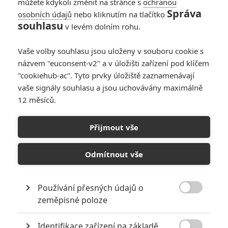
můžete kdykoli změnit na stránce s
ochranou
Správa
osobních údajů
nebo kliknutím na tlačítko
souhlasu
PŘIDAT NOVÝ KOMENTÁŘ
v levém dolním rohu.
Pro psaní komentářů, se přihlašte.
Vaše volby souhlasu jsou uloženy v souboru cookie s
názvem "euconsent-v2" a v úložišti zařízení pod klíčem
Pacific Rim: Povstání
"cookiehub-ac". Tyto prvky úložiště zaznamenávají
23.03.2018 | USA
vaše signály souhlasu a jsou uchovávány maximálně
Akční, Sci-Fi, Dobrodružný,
12 měsíců.
Fantasy
Přijmout vše
Info o filmu
Odmítnout vše
Používání přesných údajů o

zeměpisné poloze
Identifikace zařízení na základě