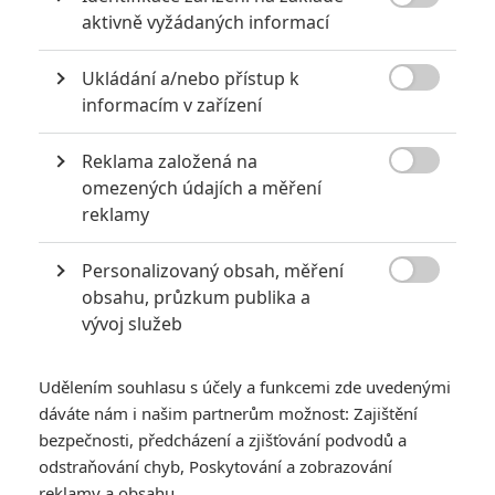

RECENZE FILMŮ
aktivně vyžádaných informací
10
Recenze: Zcela výjimečná Gerta
Ukládání a/nebo přístup k
Schnirch nebarví hnus českých dějin

informacím v zařízení
narůžovo
5
Reklama založená na
Recenze: Záhada strašidelného

omezených údajích a měření
zámku úroveň štědrovečerních
reklamy
pohádek nepozvedla
8
Recenze: Občanská válka
Personalizovaný obsah, měření

obsahu, průzkum publika a
vývoj služeb
6
Recenze: Godzilla x Kong: Nové
impérium
Udělením souhlasu s účely a funkcemi zde uvedenými
8
dáváte nám i našim partnerům možnost: Zajištění
Recenze: Opičí muž
bezpečnosti, předcházení a zjišťování podvodů a
odstraňování chyb, Poskytování a zobrazování
reklamy a obsahu