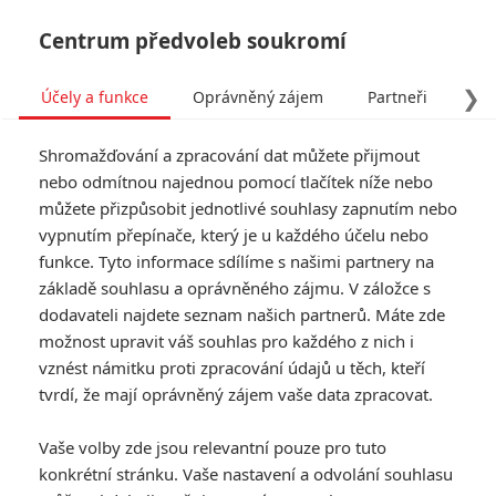
Centrum předvoleb soukromí
❯
Účely a funkce
Oprávněný zájem
Partneři
Pro
Tog
Shromažďování a zpracování dat můžete přijmout
navi
nebo odmítnou najednou pomocí tlačítek níže nebo
můžete přizpůsobit jednotlivé souhlasy zapnutím nebo
Pacific Rim: Uprising
vypnutím přepínače, který je u každého účelu nebo
funkce. Tyto informace sdílíme s našimi partnery na
posouvá svoji premiéru
základě souhlasu a oprávněného zájmu. V záložce s
dodavateli najdete seznam našich partnerů. Máte zde
Napsal:
Nikolas Vyskočil - (TucnakNik)
, 05.08.2017 21:59
možnost upravit váš souhlas pro každého z nich i
vznést námitku proti zpracování údajů u těch, kteří
KOMENTÁŘE
0
tvrdí, že mají oprávněný zájem vaše data zpracovat.
Vaše volby zde jsou relevantní pouze pro tuto
konkrétní stránku. Vaše nastavení a odvolání souhlasu