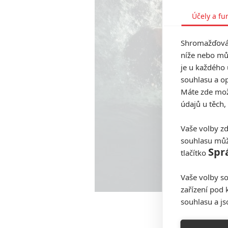
Účely a fu
Shromažďován
níže nebo mů
je u každého 
souhlasu a op
Máte zde možn
údajů u těch,
Vaše volby zd
souhlasu můž
Spr
tlačítko
Vaše volby so
zařízení pod 
souhlasu a j
Hungry (