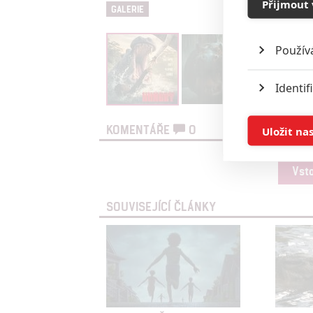
Přijmout 
GALERIE
Použív
Identif
Ukládán
KOMENTÁŘE
0
Uložit na
Reklam
Vst
Person
SOUVISEJÍCÍ ČLÁNKY
služeb
Udělením sou
možnost: Zaji
Poskytování 