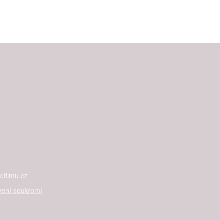
filmu.cz
vení soukromí