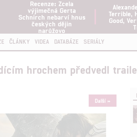
Recenze: Zcela
Alexand
výjimečná Gerta
Terrible, 
Schnirch nebarví hnus
Good, Ve
českých dějin
T
narůžovo
ZE
ČLÁNKY
VIDEA
DATABÁZE
SERIÁLY
dícím hrochem předvedl traile
Další »