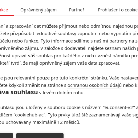
nkce
Oprávněný zájem
Partneři
Prohlášení o cookie
í a zpracování dat můžete přijmout nebo odmítnou najednou po
žete přizpůsobit jednotlivé souhlasy zapnutím nebo vypnutím pře
účelu nebo funkce. Tyto informace sdílíme s našimi partnery na 
rávněného zájmu. V záložce s dodavateli najdete seznam našich 
ost upravit váš souhlas pro každého z nich i vznést námitku pro
 kteří tvrdí, že mají oprávněný zájem vaše data zpracovat.
e jsou relevantní pouze pro tuto konkrétní stránku. Vaše nastave
ete kdykoli změnit na stránce s
ochranou osobních údajů
nebo kl
áva souhlasu
v levém dolním rohu.
uhlasu jsou uloženy v souboru cookie s názvem "euconsent-v2" a 
klíčem "cookiehub-ac". Tyto prvky úložiště zaznamenávají vaše si
Sky TV
sou uchovávány maximálně 12 měsíců.
2026) | Fandíme filmu