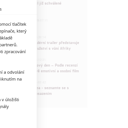
Marvel nečekaně zrušil již schválené
s
pokračování
433
FILM | 01.08.2026 07:11
mocí tlačítek
拆彈專家
pínače, který
1
základě
ČLÁNEK | 30.07.2026 20:14
Děti krve a kostí: Regulérní trailer představuje
partnerů.
akční fantasy dobrodružství s vůní Afriky
ti zpracování
1
ČLÁNEK | 30.07.2026 12:31
Spider-Man: Zbrusu nový den – Podle recenzí
máme čekat překvapivě emotivní a osobní film
ní a odvolání
iknutím na
1
ČLÁNEK | 30.07.2026 03:42
Velké preview: Odyssea - seznamte se s
maximálně nabitým obsazením
v úložišti
gnály