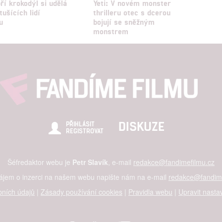
ří krokodýl si udělá
Yeti: V novém monster
tušících lidí
thrilleru otec s dcerou
u
bojují se sněžným
monstrem
DISKUZE
PŘIHLÁSIT
REGISTROVAT
Šéfredaktor webu je
Petr Slavík
, e-mail
redakce@fandimefilmu.cz
zájem o inzerci na našem webu napište nám na e-mail
redakce@fandime
ních údajů
|
Zásady používání cookies
|
Pravidla webu
|
Upravit nasta