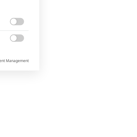


ent Management



rtnerům
ání chyb,