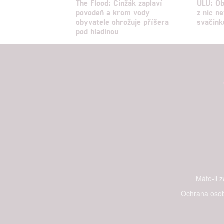
The Flood: Činžák zaplaví
ULU: Ob
povodeň a krom vody
z nic ne
obyvatele ohrožuje příšera
svačink
pod hladinou
Máte-li 
Ochrana osob