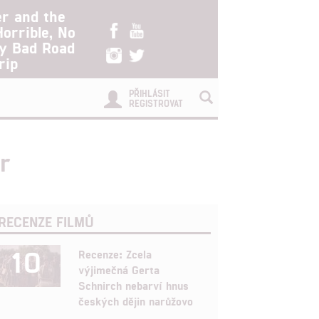
er and the
Horrible, No
ry Bad Road
rip
PŘIHLÁSIT
REGISTROVAT
r
RECENZE FILMŮ
10
Recenze: Zcela
výjimečná Gerta
Schnirch nebarví hnus
českých dějin narůžovo