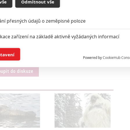
vše
Odmítnout vše
ání přesných údajů o zeměpisné poloze
ikace zařízení na základě aktivně vyžádaných informací
í a/nebo přístup k informacím v zařízení
stavení
Powered by
CookieHub Cons
a založená na omezených údajích a měření reklamy
oupit do diskuze
alizovaný obsah, měření obsahu, průzkum publika a vývoj
hlasu s účely a funkcemi zde uvedenými dáváte nám i našim pa
štění bezpečnosti, předcházení a zjišťování podvodů a odstraňov
a zobrazování reklamy a obsahu