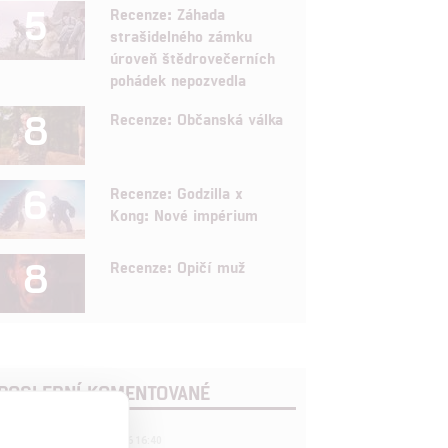
5
Recenze: Záhada
strašidelného zámku
úroveň štědrovečerních
pohádek nepozvedla
8
Recenze: Občanská válka
6
Recenze: Godzilla x
Kong: Nové impérium
8
Recenze: Opičí muž
POSLEDNÍ KOMENTOVANÉ
3
ČLÁNEK | 01.08.2026 16:40