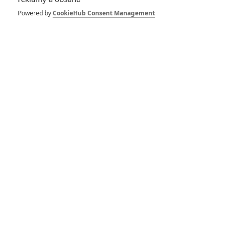
Powered by
CookieHub Consent Management
Yeti: V novém monster
thrilleru otec s dcerou
bojují se sněžným
monstrem
RECENZE FILMŮ
10
Recenze: Zcela výjimečná Gerta
Schnirch nebarví hnus českých dějin
narůžovo
5
Recenze: Záhada strašidelného
zámku úroveň štědrovečerních
pohádek nepozvedla
8
Recenze: Občanská válka