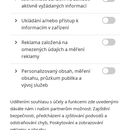
KOMENTÁŘE
0

aktivně vyžádaných informací
Ukládání a/nebo přístup k
Vstoupit do diskuze

informacím v zařízení
SOUVISEJÍCÍ ČLÁNKY
Reklama založená na

omezených údajích a měření
reklamy
The Flood: Činžák zaplaví
povodeň a krom vody
obyvatele ohrožuje
Personalizovaný obsah, měření
příšera pod hladinou

obsahu, průzkum publika a
vývoj služeb
ULU: Obří krokodýl si
Udělením souhlasu s účely a funkcemi zde uvedenými
udělá z nic netušících
dáváte nám i našim partnerům možnost: Zajištění
lidí svačinku
bezpečnosti, předcházení a zjišťování podvodů a
odstraňování chyb, Poskytování a zobrazování
reklamy a obsahu