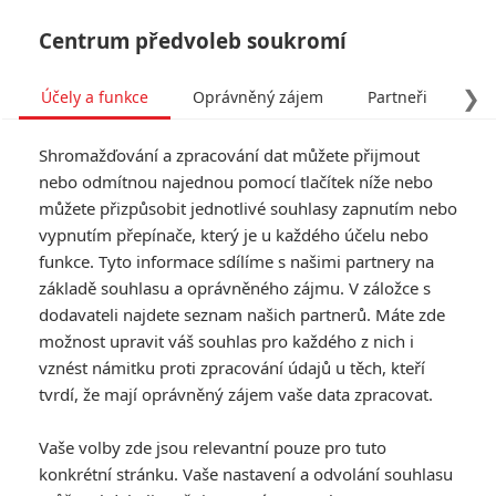
Centrum předvoleb soukromí
❯
Účely a funkce
Oprávněný zájem
Partneři
Pro
Tog
Shromažďování a zpracování dat můžete přijmout
navi
nebo odmítnou najednou pomocí tlačítek níže nebo
můžete přizpůsobit jednotlivé souhlasy zapnutím nebo
Hungry: Horor s řádícím
vypnutím přepínače, který je u každého účelu nebo
funkce. Tyto informace sdílíme s našimi partnery na
hrochem předvedl trailer
základě souhlasu a oprávněného zájmu. V záložce s
dodavateli najdete seznam našich partnerů. Máte zde
Napsal:
Anarvin
, 28.04.2026 09:00
možnost upravit váš souhlas pro každého z nich i
vznést námitku proti zpracování údajů u těch, kteří
« Předchozí
tvrdí, že mají oprávněný zájem vaše data zpracovat.
Další »
Vaše volby zde jsou relevantní pouze pro tuto
konkrétní stránku. Vaše nastavení a odvolání souhlasu