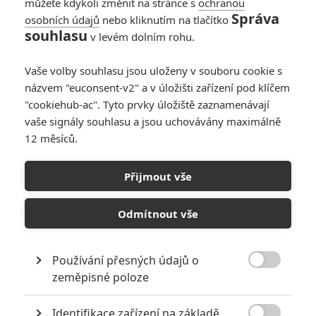
můžete kdykoli změnit na stránce s
ochranou
Správa
osobních údajů
nebo kliknutím na tlačítko
souhlasu
v levém dolním rohu.
Vaše volby souhlasu jsou uloženy v souboru cookie s
názvem "euconsent-v2" a v úložišti zařízení pod klíčem
"cookiehub-ac". Tyto prvky úložiště zaznamenávají
vaše signály souhlasu a jsou uchovávány maximálně
Sky TV
12 měsíců.
Hungry (2026) | Fandíme filmu
Přijmout vše
GALERIE
Odmítnout vše
Používání přesných údajů o

zeměpisné poloze
Identifikace zařízení na základě