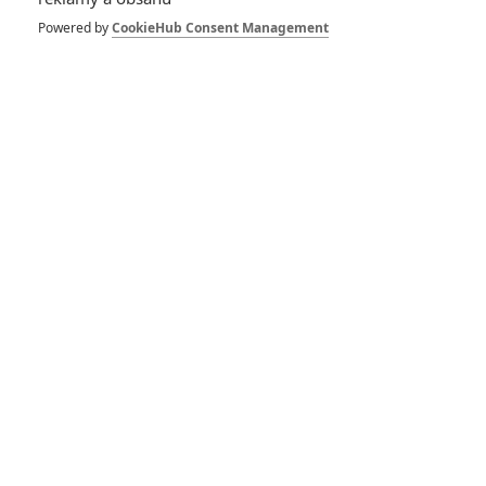
v přípravě, dvojka má
novou ukázku
Powered by
CookieHub Consent Management
RECENZE FILMŮ
10
Recenze: Zcela výjimečná Gerta
Schnirch nebarví hnus českých dějin
narůžovo
5
Recenze: Záhada strašidelného
zámku úroveň štědrovečerních
pohádek nepozvedla
8
Recenze: Občanská válka
6
Recenze: Godzilla x Kong: Nové
impérium