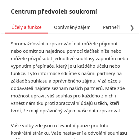
Centrum předvoleb soukromí
❯
Účely a funkce
Oprávněný zájem
Partneři
Pro
Tog
Shromažďování a zpracování dat můžete přijmout
navi
nebo odmítnou najednou pomocí tlačítek níže nebo
můžete přizpůsobit jednotlivé souhlasy zapnutím nebo
Mortal Kombat II: Nový
vypnutím přepínače, který je u každého účelu nebo
funkce. Tyto informace sdílíme s našimi partnery na
trailer je narvaný akcí
základě souhlasu a oprávněného zájmu. V záložce s
dodavateli najdete seznam našich partnerů. Máte zde
Napsal:
Anarvin
, 10.04.2026 16:53
možnost upravit váš souhlas pro každého z nich i
vznést námitku proti zpracování údajů u těch, kteří
« Předchozí
tvrdí, že mají oprávněný zájem vaše data zpracovat.
Další »
Vaše volby zde jsou relevantní pouze pro tuto
konkrétní stránku. Vaše nastavení a odvolání souhlasu