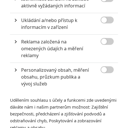
Vstoupit do diskuze

aktivně vyžádaných informací
Ukládání a/nebo přístup k
SOUVISEJÍCÍ ČLÁNKY

informacím v zařízení
Mortal Kombat II: Nabitý
Reklama založená na
trailer míchá epickou

velikost s lahůdkovou
omezených údajích a měření
béčkovostí
reklamy
Personalizovaný obsah, měření

obsahu, průzkum publika a
Mortal Kombat II: Krátký
vývoj služeb
teaser se hemží půlením
těl a dalšími fatalitami
Udělením souhlasu s účely a funkcemi zde uvedenými
dáváte nám i našim partnerům možnost: Zajištění
bezpečnosti, předcházení a zjišťování podvodů a
odstraňování chyb, Poskytování a zobrazování
Mortal Kombat: Trojka je
reklamy a obsahu