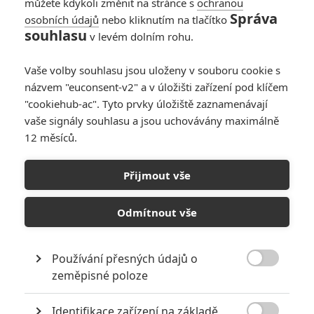
můžete kdykoli změnit na stránce s
ochranou
Správa
osobních údajů
nebo kliknutím na tlačítko
souhlasu
v levém dolním rohu.
Vaše volby souhlasu jsou uloženy v souboru cookie s
názvem "euconsent-v2" a v úložišti zařízení pod klíčem
Warner Bros.
"cookiehub-ac". Tyto prvky úložiště zaznamenávají
Mortal Kombat II (2026) | Fandíme filmu
vaše signály souhlasu a jsou uchovávány maximálně
12 měsíců.
GALERIE
Přijmout vše
Odmítnout vše
Používání přesných údajů o

KOMENTÁŘE
0
zeměpisné poloze
Identifikace zařízení na základě