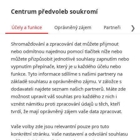
Centrum předvoleb soukromí
❯
Účely a funkce
Oprávněný zájem
Partneři
Pro
Tog
Shromažďování a zpracování dat můžete přijmout
navi
nebo odmítnou najednou pomocí tlačítek níže nebo
můžete přizpůsobit jednotlivé souhlasy zapnutím nebo
The Catch: Emma Stone a
vypnutím přepínače, který je u každého účelu nebo
funkce. Tyto informace sdílíme s našimi partnery na
Chris Pine budou randit v
základě souhlasu a oprávněného zájmu. V záložce s
nové komedii
dodavateli najdete seznam našich partnerů. Máte zde
možnost upravit váš souhlas pro každého z nich i
Napsal:
vznést námitku proti zpracování údajů u těch, kteří
Anarvin
, 05.03.2026 14:49
tvrdí, že mají oprávněný zájem vaše data zpracovat.
« Předchozí
Další »
Vaše volby zde jsou relevantní pouze pro tuto
konkrétní stránku. Vaše nastavení a odvolání souhlasu