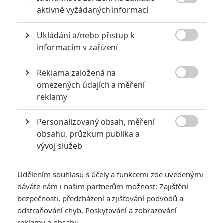

aktivně vyžádaných informací
Ukládání a/nebo přístup k
KOMENTÁŘE
0

informacím v zařízení
Reklama založená na
Vstoupit do diskuze

omezených údajích a měření
reklamy
SOUVISEJÍCÍ ČLÁNKY
Personalizovaný obsah, měření
We Live In Time: Starý

obsahu, průzkum publika a
Spider-Man a nová Black
vývoj služeb
Widow natočí společnou
romanci
Udělením souhlasu s účely a funkcemi zde uvedenými
dáváte nám i našim partnerům možnost: Zajištění
bezpečnosti, předcházení a zjišťování podvodů a
Robots: Přenechat
odstraňování chyb, Poskytování a zobrazování
vlastní randění
reklamy a obsahu