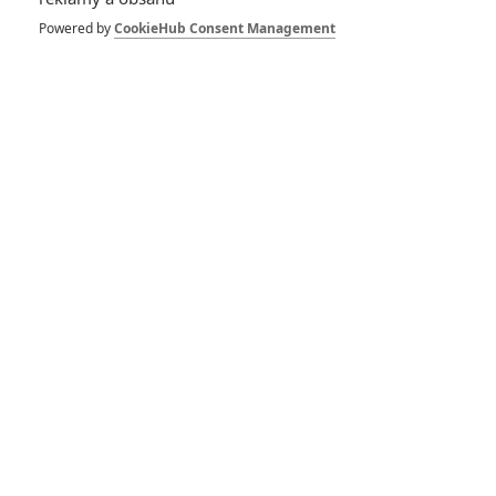
dvojníkovi se nevyplácí
Powered by
CookieHub Consent Management
He’s Fucking Perfect:
Amanda Seyfried loví
dokonalého chlapa
RECENZE FILMŮ
10
Recenze: Zcela výjimečná Gerta
Schnirch nebarví hnus českých dějin
narůžovo
5
Recenze: Záhada strašidelného
zámku úroveň štědrovečerních
pohádek nepozvedla