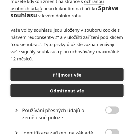
můžete kdykoli změnit na stránce s
ochranou
Správa
osobních údajů
nebo kliknutím na tlačítko
souhlasu
v levém dolním rohu.
Vaše volby souhlasu jsou uloženy v souboru cookie s
názvem "euconsent-v2" a v úložišti zařízení pod klíčem
"cookiehub-ac". Tyto prvky úložiště zaznamenávají
vaše signály souhlasu a jsou uchovávány maximálně
12 měsíců.
Přijmout vše
Lionsgate
Emma Stone ve filmu La La Land | Fandíme filmu
Odmítnout vše
GALERIE
Používání přesných údajů o

zeměpisné poloze
Identifikace zařízení na základě