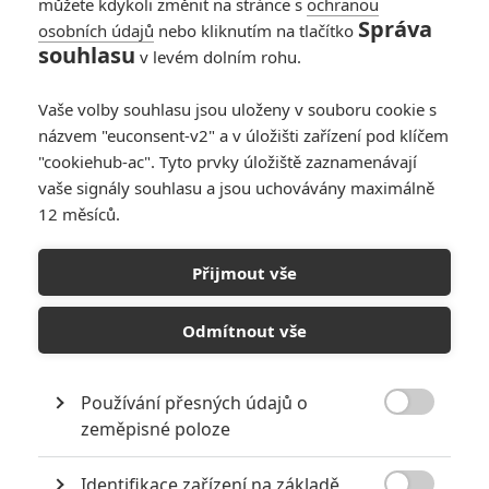
můžete kdykoli změnit na stránce s
ochranou
Správa
osobních údajů
nebo kliknutím na tlačítko
souhlasu
v levém dolním rohu.
Vaše volby souhlasu jsou uloženy v souboru cookie s
názvem "euconsent-v2" a v úložišti zařízení pod klíčem
"cookiehub-ac". Tyto prvky úložiště zaznamenávají
Universal
vaše signály souhlasu a jsou uchovávány maximálně
Super Mario galaktický film | Fandíme filmu
12 měsíců.
GALERIE
Přijmout vše
Odmítnout vše
Používání přesných údajů o

zeměpisné poloze
KOMENTÁŘE
0
Identifikace zařízení na základě