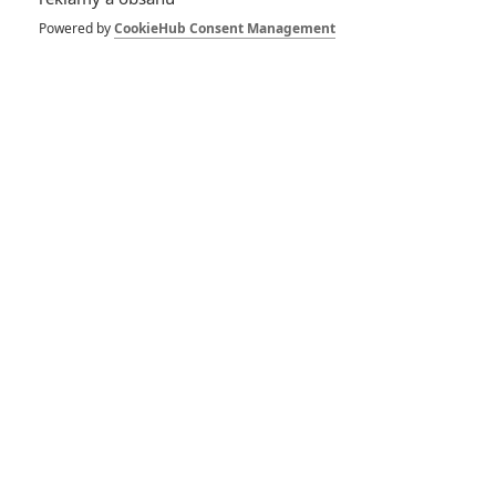
Recenze: LEGO® příběh
Powered by
CookieHub Consent Management
RECENZE FILMŮ
10
Recenze: Zcela výjimečná Gerta
Schnirch nebarví hnus českých dějin
narůžovo
5
Recenze: Záhada strašidelného
zámku úroveň štědrovečerních
pohádek nepozvedla
8
Recenze: Občanská válka