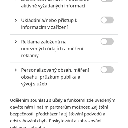

aktivně vyžádaných informací
Vstoupit do diskuze
Ukládání a/nebo přístup k

informacím v zařízení
SOUVISEJÍCÍ ČLÁNKY
Reklama založená na

Death Stranding
omezených údajích a měření
Mosquito: Svět mrtvých
reklamy
a živých se spojí v jedno
v animované sci-fi
Personalizovaný obsah, měření
novince

obsahu, průzkum publika a
vývoj služeb
Chystá se 60
videoherních filmů -
Udělením souhlasu s účely a funkcemi zde uvedenými
Tady je kompletní
dáváte nám i našim partnerům možnost: Zajištění
přehled
bezpečnosti, předcházení a zjišťování podvodů a
odstraňování chyb, Poskytování a zobrazování
reklamy a obsahu