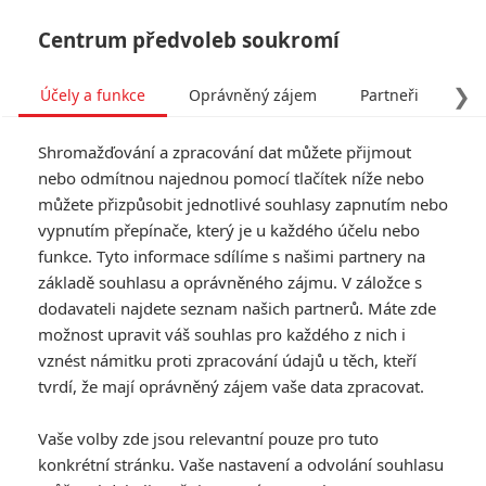
Centrum předvoleb soukromí
❯
Účely a funkce
Oprávněný zájem
Partneři
Pro
Tog
Shromažďování a zpracování dat můžete přijmout
navi
nebo odmítnou najednou pomocí tlačítek níže nebo
můžete přizpůsobit jednotlivé souhlasy zapnutím nebo
Super Mario galaktický
vypnutím přepínače, který je u každého účelu nebo
funkce. Tyto informace sdílíme s našimi partnery na
film: Luigi vs. Bowser v
základě souhlasu a oprávněného zájmu. V záložce s
novém teaseru
dodavateli najdete seznam našich partnerů. Máte zde
možnost upravit váš souhlas pro každého z nich i
Napsal:
vznést námitku proti zpracování údajů u těch, kteří
Anarvin
, 14.12.2025 12:00
tvrdí, že mají oprávněný zájem vaše data zpracovat.
« Předchozí
Další »
Vaše volby zde jsou relevantní pouze pro tuto
konkrétní stránku. Vaše nastavení a odvolání souhlasu