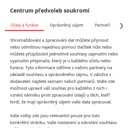
Centrum předvoleb soukromí
❯
Účely a funkce
Oprávněný zájem
Partneři
Pro
Tog
Shromažďování a zpracování dat můžete přijmout
navi
nebo odmítnou najednou pomocí tlačítek níže nebo
můžete přizpůsobit jednotlivé souhlasy zapnutím nebo
Super Mario galaktický
vypnutím přepínače, který je u každého účelu nebo
funkce. Tyto informace sdílíme s našimi partnery na
film: Luigi vs. Bowser v
základě souhlasu a oprávněného zájmu. V záložce s
novém teaseru
dodavateli najdete seznam našich partnerů. Máte zde
možnost upravit váš souhlas pro každého z nich i
Napsal:
vznést námitku proti zpracování údajů u těch, kteří
Anarvin
, 14.12.2025 12:00
tvrdí, že mají oprávněný zájem vaše data zpracovat.
« Předchozí
Další »
Vaše volby zde jsou relevantní pouze pro tuto
konkrétní stránku. Vaše nastavení a odvolání souhlasu