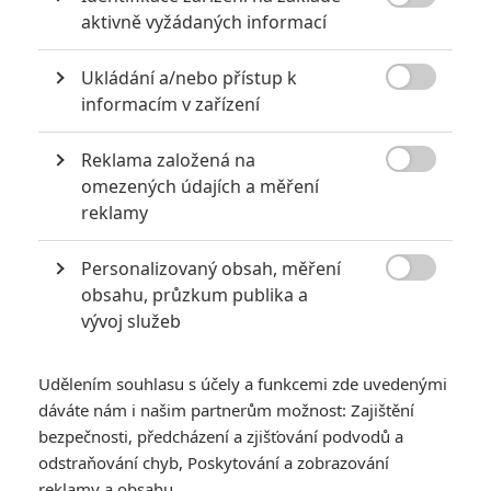

aktivně vyžádaných informací
KOMENTÁŘE
0
Ukládání a/nebo přístup k
Vstoupit do diskuze

informacím v zařízení
Reklama založená na
SOUVISEJÍCÍ ČLÁNKY

omezených údajích a měření
reklamy
Death Stranding
Mosquito: Svět mrtvých
Personalizovaný obsah, měření
a živých se spojí v jedno
v animované sci-fi

obsahu, průzkum publika a
novince
vývoj služeb
Udělením souhlasu s účely a funkcemi zde uvedenými
Chystá se 60
dáváte nám i našim partnerům možnost: Zajištění
videoherních filmů -
Tady je kompletní
bezpečnosti, předcházení a zjišťování podvodů a
přehled
odstraňování chyb, Poskytování a zobrazování
reklamy a obsahu