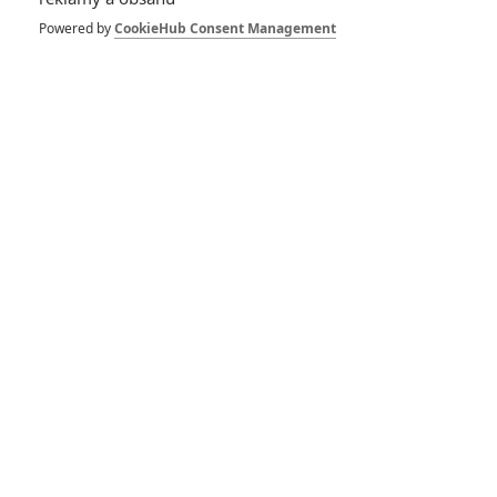
Powered by
CookieHub Consent Management
Recenze: LEGO® příběh
RECENZE FILMŮ
10
Recenze: Zcela výjimečná Gerta
Schnirch nebarví hnus českých dějin
narůžovo
5
Recenze: Záhada strašidelného
zámku úroveň štědrovečerních
pohádek nepozvedla
8
Recenze: Občanská válka