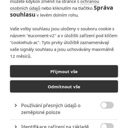
můžete kdykoli změnit na stránce s
ochranou
Správa
osobních údajů
nebo kliknutím na tlačítko
souhlasu
v levém dolním rohu.
Vaše volby souhlasu jsou uloženy v souboru cookie s
názvem "euconsent-v2" a v úložišti zařízení pod klíčem
"cookiehub-ac". Tyto prvky úložiště zaznamenávají
vaše signály souhlasu a jsou uchovávány maximálně
12 měsíců.
Universal
Super Mario galaktický film | Fandíme filmu
Přijmout vše
GALERIE
Odmítnout vše
Používání přesných údajů o

zeměpisné poloze
Identifikace zařízení na základě