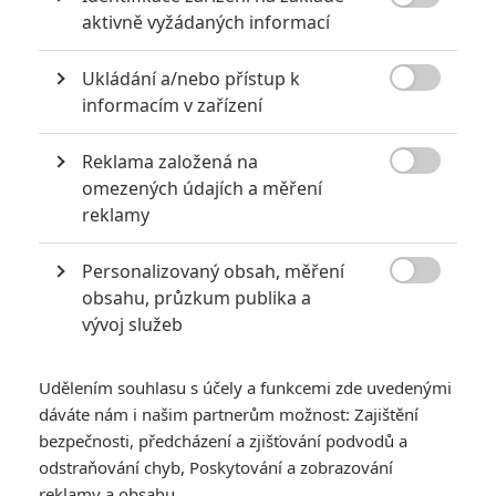

aktivně vyžádaných informací
ukulelembo
| 2025-11-17 23:40:59
Ukládání a/nebo přístup k
Česky nadabovaná verze, plus česky titulkovaná verze

informacím v zařízení
traileru, u které lze slyšet, že i v původním anglickém znění
pro Evropany přezpívali Moanu na Vaianu:
Reklama založená na
https://www.youtube.com/watch?v=mlp4sPI4sKY

omezených údajích a měření
https://www.youtube.com/watch?v=vbrzeAOaBtk
reklamy
Vstoupit do diskuze
Personalizovaný obsah, měření

obsahu, průzkum publika a
vývoj služeb
SOUVISEJÍCÍ ČLÁNKY
Udělením souhlasu s účely a funkcemi zde uvedenými
Indiana Jones připravuje
dáváte nám i našim partnerům možnost: Zajištění
seriálové zpracování
bezpečnosti, předcházení a zjišťování podvodů a
odstraňování chyb, Poskytování a zobrazování
reklamy a obsahu