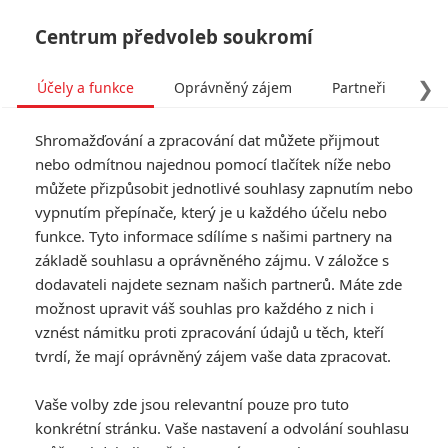
Centrum předvoleb soukromí
❯
Účely a funkce
Oprávněný zájem
Partneři
Pro
Tog
Shromažďování a zpracování dat můžete přijmout
navi
nebo odmítnou najednou pomocí tlačítek níže nebo
můžete přizpůsobit jednotlivé souhlasy zapnutím nebo
Odvážná Vaiana: Hraný
vypnutím přepínače, který je u každého účelu nebo
funkce. Tyto informace sdílíme s našimi partnery na
remake doslovně vykrádá
základě souhlasu a oprávněného zájmu. V záložce s
animovaný originál
dodavateli najdete seznam našich partnerů. Máte zde
možnost upravit váš souhlas pro každého z nich i
Napsal:
vznést námitku proti zpracování údajů u těch, kteří
Anarvin
, 17.11.2025 19:50
tvrdí, že mají oprávněný zájem vaše data zpracovat.
« Předchozí
Další »
Vaše volby zde jsou relevantní pouze pro tuto
konkrétní stránku. Vaše nastavení a odvolání souhlasu