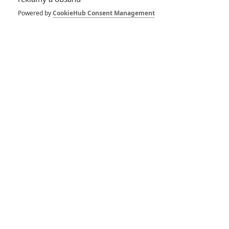
Powered by
CookieHub Consent Management
Piráti z Karibiku 6:
Petice žádá návrat
Deppa, místo něj přijde
"ženská síla"
Mulan: Disney čelí
kritice, v titulcích děkuje
správcům
převýchovných táborů
RECENZE FILMŮ
10
Recenze: Zcela výjimečná Gerta
Schnirch nebarví hnus českých dějin
narůžovo