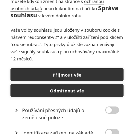
můžete kdykoli změnit na stránce s
ochranou
Správa
osobních údajů
nebo kliknutím na tlačítko
souhlasu
v levém dolním rohu.
Vaše volby souhlasu jsou uloženy v souboru cookie s
názvem "euconsent-v2" a v úložišti zařízení pod klíčem
"cookiehub-ac". Tyto prvky úložiště zaznamenávají
Disney
vaše signály souhlasu a jsou uchovávány maximálně
Odvážná Vaiana - Hraný remake | Fandíme filmu
12 měsíců.
GALERIE
Přijmout vše
Odmítnout vše
Používání přesných údajů o

zeměpisné poloze
KOMENTÁŘE
1
Identifikace zařízení na základě