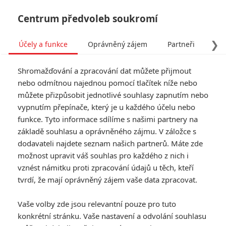
Centrum předvoleb soukromí
❯
Účely a funkce
Oprávněný zájem
Partneři
Pro
Tog
Shromažďování a zpracování dat můžete přijmout
navi
nebo odmítnou najednou pomocí tlačítek níže nebo
můžete přizpůsobit jednotlivé souhlasy zapnutím nebo
Nelítostný souboj 2:
vypnutím přepínače, který je u každého účelu nebo
funkce. Tyto informace sdílíme s našimi partnery na
DiCaprio převezme roli po
základě souhlasu a oprávněného zájmu. V záložce s
zesnulém Kilmerovi
dodavateli najdete seznam našich partnerů. Máte zde
možnost upravit váš souhlas pro každého z nich i
Napsal:
vznést námitku proti zpracování údajů u těch, kteří
Anarvin
, 08.10.2025 09:00
tvrdí, že mají oprávněný zájem vaše data zpracovat.
« Předchozí
Další »
Vaše volby zde jsou relevantní pouze pro tuto
konkrétní stránku. Vaše nastavení a odvolání souhlasu