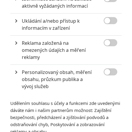

aktivně vyžádaných informací
Spidey3
| 2025-02-04 00:46:19
TucnakNik: Jo takhle, pak už to dává smysl. Díky. ;)
Ukládání a/nebo přístup k

informacím v zařízení
Vstoupit do diskuze
Reklama založená na

omezených údajích a měření
SOUVISEJÍCÍ ČLÁNKY
reklamy
Recenze: Taboo - 1. série
Personalizovaný obsah, měření

obsahu, průzkum publika a
vývoj služeb
Udělením souhlasu s účely a funkcemi zde uvedenými
dáváte nám i našim partnerům možnost: Zajištění
Recenze: Bohové Egypta
bezpečnosti, předcházení a zjišťování podvodů a
odstraňování chyb, Poskytování a zobrazování
reklamy a obsahu