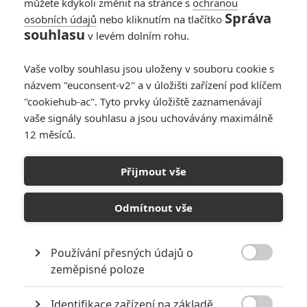
můžete kdykoli změnit na stránce s
ochranou
Správa
osobních údajů
nebo kliknutím na tlačítko
souhlasu
v levém dolním rohu.
Vaše volby souhlasu jsou uloženy v souboru cookie s
názvem "euconsent-v2" a v úložišti zařízení pod klíčem
Warner Bros.
"cookiehub-ac". Tyto prvky úložiště zaznamenávají
Elliot Page ve filmu Počátek | Fandíme filmu
vaše signály souhlasu a jsou uchovávány maximálně
12 měsíců.
GALERIE
Přijmout vše
Odmítnout vše
Používání přesných údajů o

KOMENTÁŘE
3
zeměpisné poloze
Identifikace zařízení na základě