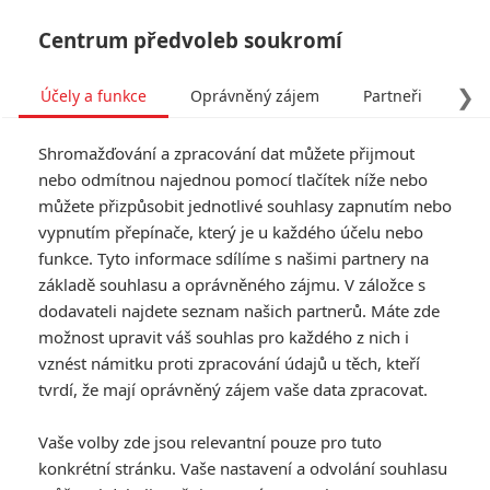
Centrum předvoleb soukromí
❯
Účely a funkce
Oprávněný zájem
Partneři
Pro
Tog
Shromažďování a zpracování dat můžete přijmout
navi
nebo odmítnou najednou pomocí tlačítek níže nebo
můžete přizpůsobit jednotlivé souhlasy zapnutím nebo
Odyssea: Další pětice herců
vypnutím přepínače, který je u každého účelu nebo
funkce. Tyto informace sdílíme s našimi partnery na
je na palubě
základě souhlasu a oprávněného zájmu. V záložce s
dodavateli najdete seznam našich partnerů. Máte zde
Napsal:
Anarvin
, 02.02.2025 17:34
možnost upravit váš souhlas pro každého z nich i
vznést námitku proti zpracování údajů u těch, kteří
« Předchozí
tvrdí, že mají oprávněný zájem vaše data zpracovat.
Další »
Vaše volby zde jsou relevantní pouze pro tuto
konkrétní stránku. Vaše nastavení a odvolání souhlasu