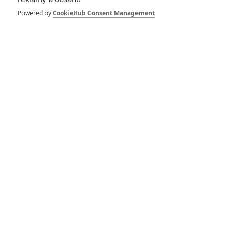
Powered by
CookieHub Consent Management
Recenze: Noe
RECENZE FILMŮ
10
Recenze: Zcela výjimečná Gerta
Schnirch nebarví hnus českých dějin
narůžovo
5
Recenze: Záhada strašidelného
zámku úroveň štědrovečerních
pohádek nepozvedla
Recenze: Občanská válka