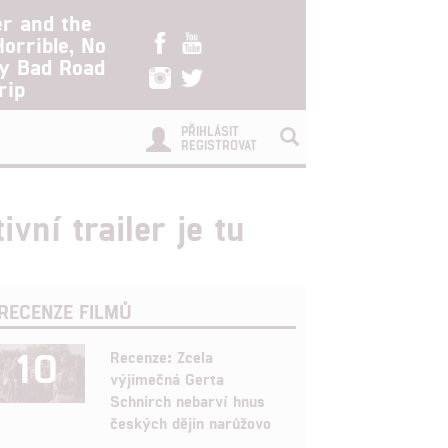
er and the
Horrible, No
ry Bad Road
rip
PŘIHLÁSIT
REGISTROVAT
ní trailer je tu
RECENZE FILMŮ
10
Recenze: Zcela
výjimečná Gerta
Schnirch nebarví hnus
českých dějin narůžovo