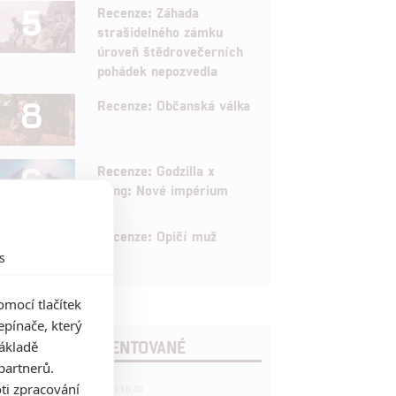
5
Recenze: Záhada
strašidelného zámku
úroveň štědrovečerních
pohádek nepozvedla
8
Recenze: Občanská válka
6
Recenze: Godzilla x
Kong: Nové impérium
8
Recenze: Opičí muž
s
mocí tlačítek
pínače, který
POSLEDNÍ KOMENTOVANÉ
základě
partnerů.
3
ti zpracování
ČLÁNEK | 01.08.2026 16:40