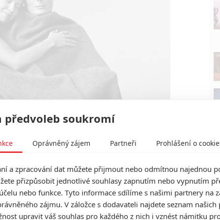
 předvoleb soukromí
Warner Bros.
nkce
Oprávněný zájem
Partneři
Prohlášení o cookie
topher Reeve Story | Fandíme filmu
í a zpracování dat můžete přijmout nebo odmítnou najednou po
žete přizpůsobit jednotlivé souhlasy zapnutím nebo vypnutím pře
účelu nebo funkce. Tyto informace sdílíme s našimi partnery na 
rávněného zájmu. V záložce s dodavateli najdete seznam našich 
ost upravit váš souhlas pro každého z nich i vznést námitku pro