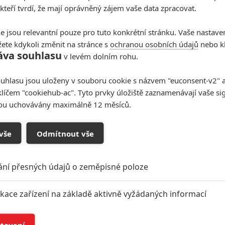
 kteří tvrdí, že mají oprávněný zájem vaše data zpracovat.
e jsou relevantní pouze pro tuto konkrétní stránku. Vaše nastave
ete kdykoli změnit na stránce s
ochranou osobních údajů
nebo kl
áva souhlasu
v levém dolním rohu.
uhlasu jsou uloženy v souboru cookie s názvem "euconsent-v2" a 
klíčem "cookiehub-ac". Tyto prvky úložiště zaznamenávají vaše si
sou uchovávány maximálně 12 měsíců.
vše
Odmítnout vše
oupit do diskuze
ání přesných údajů o zeměpisné poloze
ikace zařízení na základě aktivně vyžádaných informací
í a/nebo přístup k informacím v zařízení
stavení