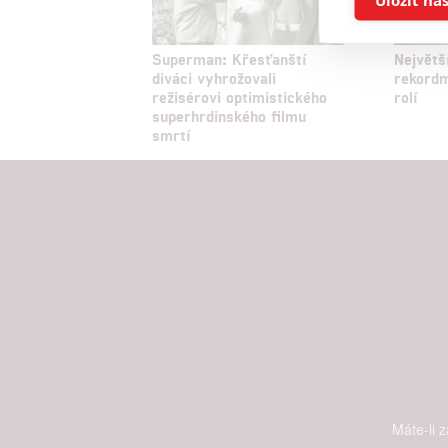
Reklam
Superman: Křesťanští
Největš
diváci vyhrožovali
rekord
režisérovi optimistického
rolí
Person
superhrdinského filmu
služeb
smrtí
Udělením sou
možnost: Zaji
Poskytování 
Máte-li 