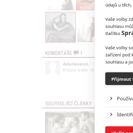
údajů u těch,
Vaše volby zd
souhlasu můž
Spr
tlačítko
Vaše volby so
KOMENTÁŘE
1
zařízení pod 
souhlasu a j
Adamkeaton
| 2024-08-26 19:51:05
Krásný trailer. Určitě zhlédnu.
Přijmout 
Vst
Použív
SOUVISEJÍCÍ ČLÁNKY
Identif
Ukládán
Uložit na