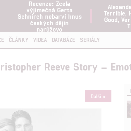
Recenze: Zcela
Alexand
výjimečná Gerta
Terrible, 
Schnirch nebarví hnus
Good, Ve
českých dějin
T
narůžovo
ZE
ČLÁNKY
VIDEA
DATABÁZE
SERIÁLY
istopher Reeve Story – Emotiv
Další »