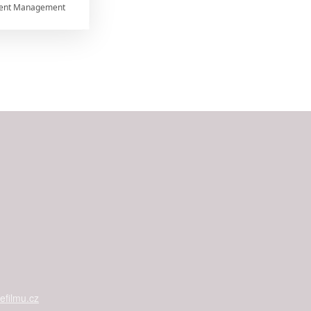
ent Management



rtnerům
ání chyb,
filmu.cz