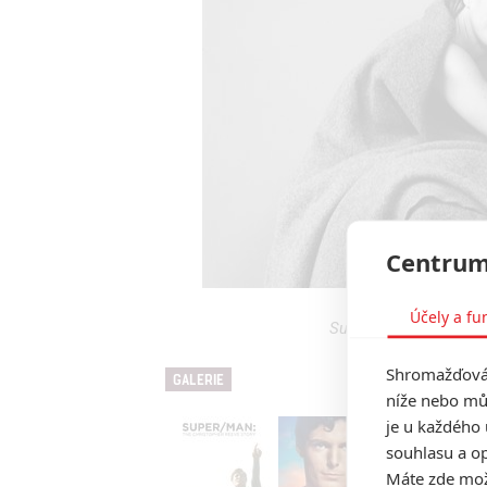
Centrum
Účely a fu
Super/Man: The Chris
Shromažďován
GALERIE
níže nebo mů
je u každého 
souhlasu a op
Máte zde možn