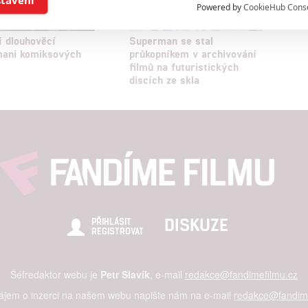
Powered by
CookieHub Cons
a založená na omezených údajích a měření reklamy
í dlouhověcí
Superman se stal
mani komiksových
průkopníkem v archivování
filmů na futuristických
alizovaný obsah, měření obsahu, průzkum publika a vývoj
discích ze skla
hlasu s účely a funkcemi zde uvedenými dáváte nám i našim pa
štění bezpečnosti, předcházení a zjišťování podvodů a odstraňov
a zobrazování reklamy a obsahu
DISKUZE
PŘIHLÁSIT
REGISTROVAT
Šéfredaktor webu je
Petr Slavík
, e-mail
redakce@fandimefilmu.cz
zájem o inzerci na našem webu napište nám na e-mail
redakce@fandime