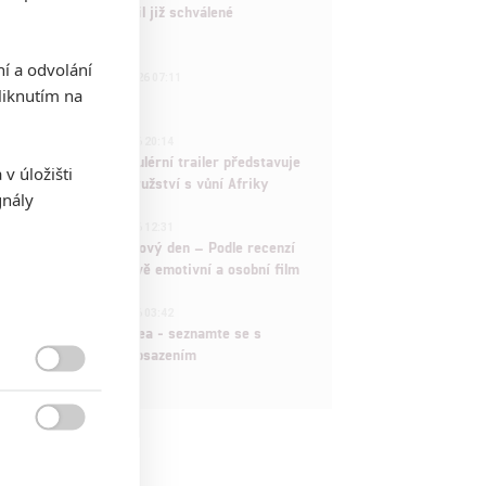
Marvel nečekaně zrušil již schválené
pokračování
ní a odvolání
433
FILM | 01.08.2026 07:11
iknutím na
拆彈專家
1
ČLÁNEK | 30.07.2026 20:14
Děti krve a kostí: Regulérní trailer představuje
v úložišti
akční fantasy dobrodružství s vůní Afriky
gnály
1
ČLÁNEK | 30.07.2026 12:31
Spider-Man: Zbrusu nový den – Podle recenzí
máme čekat překvapivě emotivní a osobní film
1
ČLÁNEK | 30.07.2026 03:42
Velké preview: Odyssea - seznamte se s
maximálně nabitým obsazením

