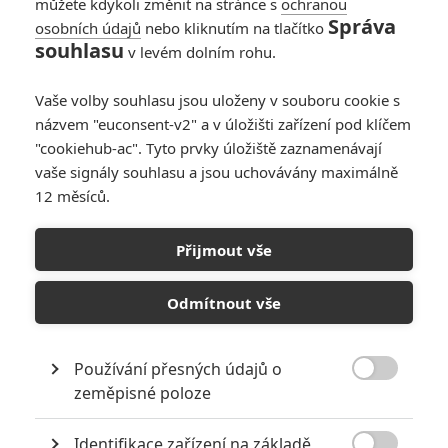
můžete kdykoli změnit na stránce s
ochranou
Správa
osobních údajů
nebo kliknutím na tlačítko
souhlasu
v levém dolním rohu.
Vaše volby souhlasu jsou uloženy v souboru cookie s
názvem "euconsent-v2" a v úložišti zařízení pod klíčem
"cookiehub-ac". Tyto prvky úložiště zaznamenávají
vaše signály souhlasu a jsou uchovávány maximálně
12 měsíců.
Přijmout vše
Odmítnout vše
Používání přesných údajů o

zeměpisné poloze
Identifikace zařízení na základě