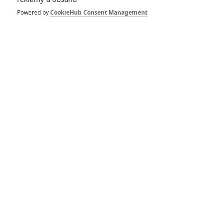
Vstoupit do diskuze
Powered by
CookieHub Consent Management
SOUVISEJÍCÍ ČLÁNKY
Superman: Křesťanští
diváci vyhrožovali
režisérovi
optimistického
superhrdinského filmu
smrtí
Největší dlouhověcí
rekordmani komiksových
rolí