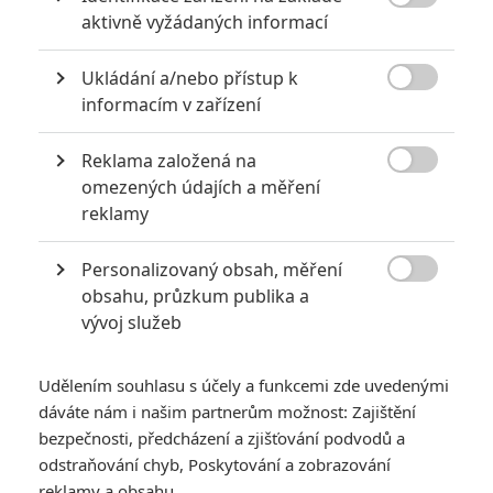

aktivně vyžádaných informací
Warner Bros.
Super/Man: The Christopher Reeve Story | Fandíme filmu
Ukládání a/nebo přístup k

informacím v zařízení
GALERIE
Reklama založená na

omezených údajích a měření
reklamy
Personalizovaný obsah, měření

obsahu, průzkum publika a
vývoj služeb
KOMENTÁŘE
1
Udělením souhlasu s účely a funkcemi zde uvedenými
dáváte nám i našim partnerům možnost: Zajištění
Adamkeaton
| 2024-08-26 19:51:05
bezpečnosti, předcházení a zjišťování podvodů a
Krásný trailer. Určitě zhlédnu.
odstraňování chyb, Poskytování a zobrazování
reklamy a obsahu