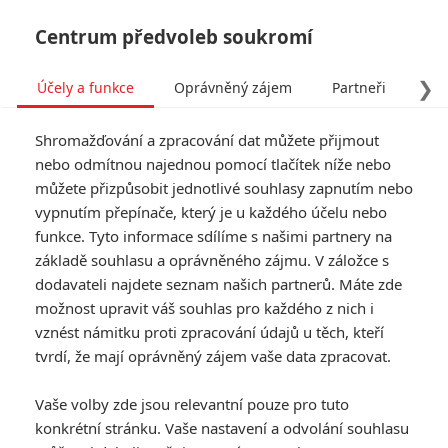
Centrum předvoleb soukromí
❯
Účely a funkce
Oprávněný zájem
Partneři
Pro
Tog
Shromažďování a zpracování dat můžete přijmout
navi
nebo odmítnou najednou pomocí tlačítek níže nebo
můžete přizpůsobit jednotlivé souhlasy zapnutím nebo
Super/Man: The
vypnutím přepínače, který je u každého účelu nebo
funkce. Tyto informace sdílíme s našimi partnery na
Christopher Reeve Story –
základě souhlasu a oprávněného zájmu. V záložce s
Emotivní trailer je tu
dodavateli najdete seznam našich partnerů. Máte zde
možnost upravit váš souhlas pro každého z nich i
Napsal:
vznést námitku proti zpracování údajů u těch, kteří
Anarvin
, 26.08.2024 17:06
tvrdí, že mají oprávněný zájem vaše data zpracovat.
« Předchozí
Další »
Vaše volby zde jsou relevantní pouze pro tuto
konkrétní stránku. Vaše nastavení a odvolání souhlasu