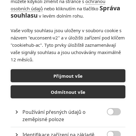
můžete kdykoli změnit na stránce s
ochranou
Správa
osobních údajů
nebo kliknutím na tlačítko
souhlasu
v levém dolním rohu.
Vaše volby souhlasu jsou uloženy v souboru cookie s
názvem "euconsent-v2" a v úložišti zařízení pod klíčem
"cookiehub-ac". Tyto prvky úložiště zaznamenávají
vaše signály souhlasu a jsou uchovávány maximálně
12 měsíců.
Přijmout vše
Odmítnout vše
Používání přesných údajů o

zeměpisné poloze
Marvel Studios
Identifikace zařízení na základě