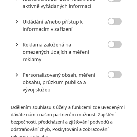
Robert Downey Jr. odhalený jako Doctor Doom na Comic-Conu

aktivně vyžádaných informací
2024 | Fandíme filmu
Ukládání a/nebo přístup k
GALERIE

informacím v zařízení
Reklama založená na

omezených údajích a měření
reklamy
Personalizovaný obsah, měření

obsahu, průzkum publika a
KOMENTÁŘE
4
vývoj služeb
Udělením souhlasu s účely a funkcemi zde uvedenými
colombo
| 2024-08-22 18:49:04
dáváte nám i našim partnerům možnost: Zajištění
Dva mudrcové se ozvali.
bezpečnosti, předcházení a zjišťování podvodů a
odstraňování chyb, Poskytování a zobrazování
reklamy a obsahu