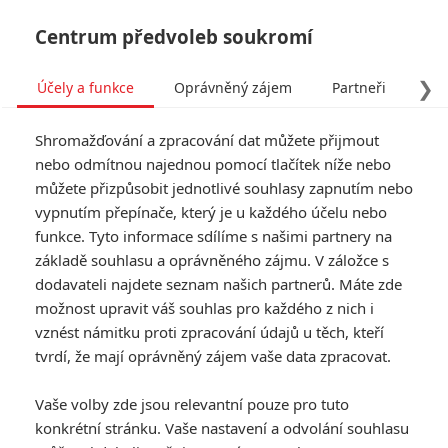
Centrum předvoleb soukromí
❯
Účely a funkce
Oprávněný zájem
Partneři
Pro
Tog
Shromažďování a zpracování dat můžete přijmout
navi
nebo odmítnou najednou pomocí tlačítek níže nebo
můžete přizpůsobit jednotlivé souhlasy zapnutím nebo
Avengers: Downey mluví o
vypnutím přepínače, který je u každého účelu nebo
funkce. Tyto informace sdílíme s našimi partnery na
svém návratu v roli
základě souhlasu a oprávněného zájmu. V záložce s
záporáka
dodavateli najdete seznam našich partnerů. Máte zde
možnost upravit váš souhlas pro každého z nich i
Napsal:
vznést námitku proti zpracování údajů u těch, kteří
Anarvin
, 21.08.2024 16:50
tvrdí, že mají oprávněný zájem vaše data zpracovat.
« Předchozí
Další »
Vaše volby zde jsou relevantní pouze pro tuto
konkrétní stránku. Vaše nastavení a odvolání souhlasu