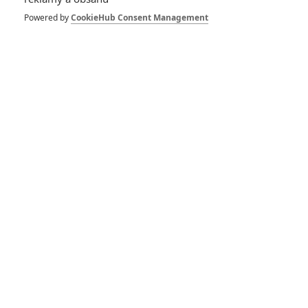
Vstoupit do diskuze
Powered by
CookieHub Consent Management
SOUVISEJÍCÍ ČLÁNKY
Avengers: Endgame:
Koukněte na vystřiženou
scénu pocty padlému
hrdinovi
Avengers: Endgame:
Lusknutí mohlo přijít až
v tomto filmu a další
zajímavá odhalení
Marvel: Nadpoloviční
většina postav budou v