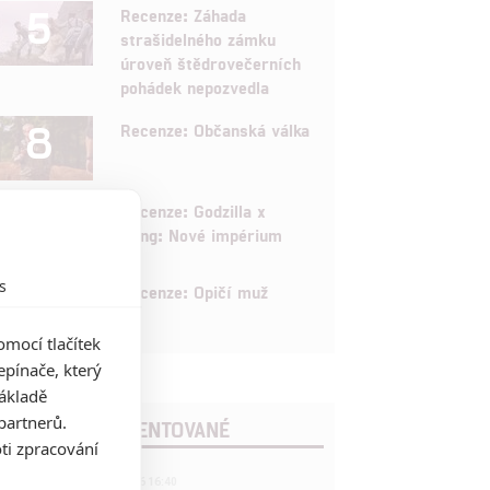
5
Recenze: Záhada
strašidelného zámku
úroveň štědrovečerních
pohádek nepozvedla
8
Recenze: Občanská válka
6
Recenze: Godzilla x
Kong: Nové impérium
s
8
Recenze: Opičí muž
mocí tlačítek
pínače, který
základě
partnerů.
POSLEDNÍ KOMENTOVANÉ
ti zpracování
3
ČLÁNEK | 01.08.2026 16:40