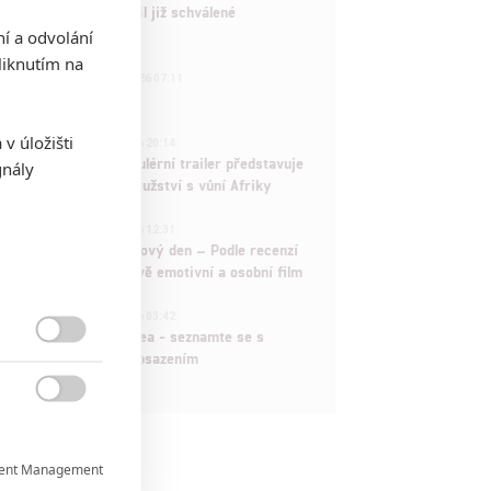
Marvel nečekaně zrušil již schválené
pokračování
ní a odvolání
iknutím na
433
FILM | 01.08.2026 07:11
拆彈專家
1
v úložišti
ČLÁNEK | 30.07.2026 20:14
Děti krve a kostí: Regulérní trailer představuje
gnály
akční fantasy dobrodružství s vůní Afriky
1
ČLÁNEK | 30.07.2026 12:31
Spider-Man: Zbrusu nový den – Podle recenzí
máme čekat překvapivě emotivní a osobní film
1
ČLÁNEK | 30.07.2026 03:42
Velké preview: Odyssea - seznamte se s

maximálně nabitým obsazením

ent Management
