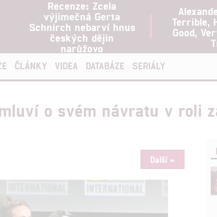
Recenze: Zcela
Alexand
výjimečná Gerta
Terrible, 
Schnirch nebarví hnus
Good, Ve
českých dějin
T
narůžovo
ZE
ČLÁNKY
VIDEA
DATABÁZE
SERIÁLY
luví o svém návratu v roli 
Další »