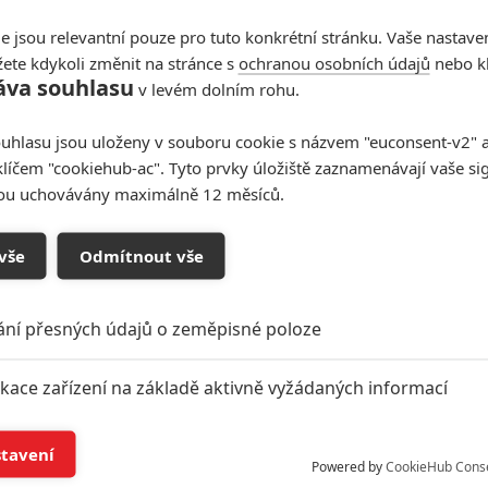
e jsou relevantní pouze pro tuto konkrétní stránku. Vaše nastave
ete kdykoli změnit na stránce s
ochranou osobních údajů
nebo kl
áva souhlasu
v levém dolním rohu.
uhlasu jsou uloženy v souboru cookie s názvem "euconsent-v2" a 
klíčem "cookiehub-ac". Tyto prvky úložiště zaznamenávají vaše si
sou uchovávány maximálně 12 měsíců.
vše
Odmítnout vše
oupit do diskuze
ání přesných údajů o zeměpisné poloze
ikace zařízení na základě aktivně vyžádaných informací
í a/nebo přístup k informacím v zařízení
stavení
Powered by
CookieHub Cons