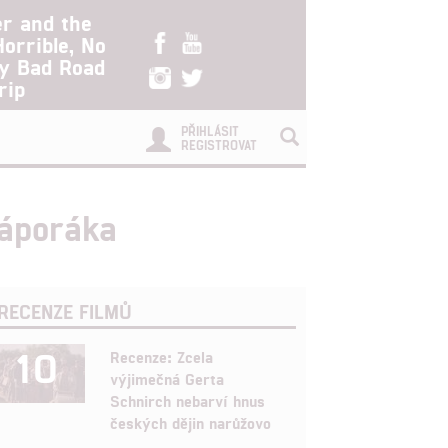
er and the
Horrible, No
ry Bad Road
rip
PŘIHLÁSIT
REGISTROVAT
záporáka
RECENZE FILMŮ
10
Recenze: Zcela
výjimečná Gerta
Schnirch nebarví hnus
českých dějin narůžovo