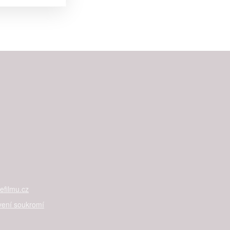


rtnerům
ání chyb,
filmu.cz
vení soukromí