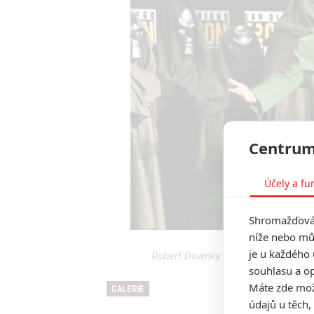
Centrum
Účely a fu
Shromažďován
níže nebo mů
je u každého 
Robert Downey Jr. odhalený jako 
souhlasu a op
Máte zde možn
GALERIE
údajů u těch,