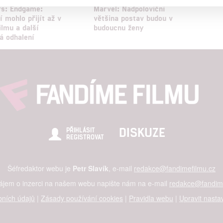
a založená na omezených údajích a měření reklamy
rs: Endgame:
Marvel: Nadpoloviční
í mohlo přijít až v
většina postav budou v
ilmu a další
budoucnu ženy
alizovaný obsah, měření obsahu, průzkum publika a vývoj
á odhalení
hlasu s účely a funkcemi zde uvedenými dáváte nám i našim pa
štění bezpečnosti, předcházení a zjišťování podvodů a odstraňov
a zobrazování reklamy a obsahu
DISKUZE
PŘIHLÁSIT
REGISTROVAT
Šéfredaktor webu je
Petr Slavík
, e-mail
redakce@fandimefilmu.cz
zájem o inzerci na našem webu napište nám na e-mail
redakce@fandime
ních údajů
|
Zásady používání cookies
|
Pravidla webu
|
Upravit nasta