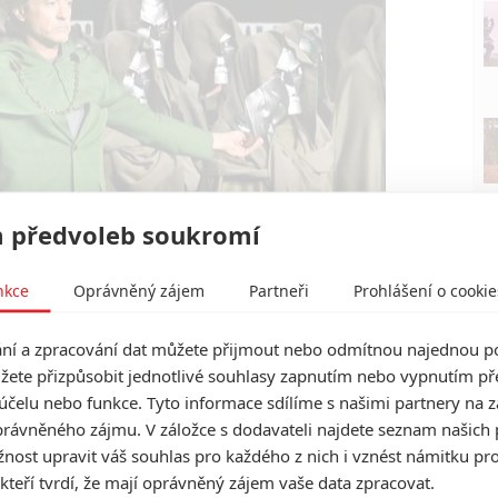
 předvoleb soukromí
nkce
Oprávněný zájem
Partneři
Prohlášení o cookie
í a zpracování dat můžete přijmout nebo odmítnou najednou po
žete přizpůsobit jednotlivé souhlasy zapnutím nebo vypnutím pře
Marvel Studios
účelu nebo funkce. Tyto informace sdílíme s našimi partnery na 
Doctor Doom na Comic-Conu 2024 | Fandíme filmu
rávněného zájmu. V záložce s dodavateli najdete seznam našich 
ost upravit váš souhlas pro každého z nich i vznést námitku pro
 kteří tvrdí, že mají oprávněný zájem vaše data zpracovat.