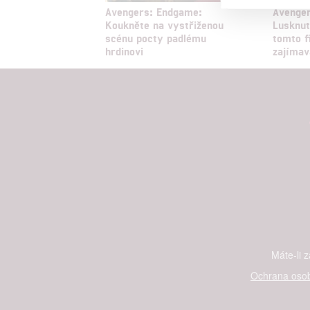
Reklam
Avengers: Endgame:
Avenge
Koukněte na vystřiženou
Lusknut
scénu pocty padlému
tomto f
Person
hrdinovi
zajímav
služeb
Udělením sou
možnost: Zaji
Poskytování 
Máte-li 
Ochrana osob