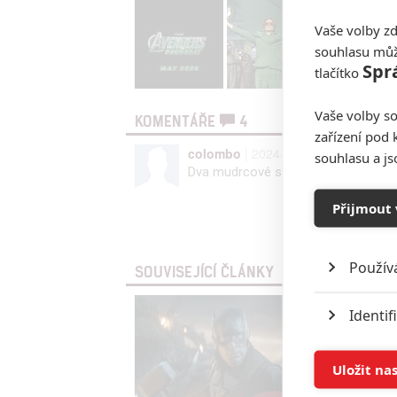
Vaše volby zd
souhlasu můž
Spr
tlačítko
Vaše volby so
KOMENTÁŘE
4
zařízení pod 
colombo
| 2024-08-22 18:49:04
souhlasu a j
Dva mudrcové se ozvali.
Přijmout 
Vst
Použív
SOUVISEJÍCÍ ČLÁNKY
Identif
Ukládán
Uložit na