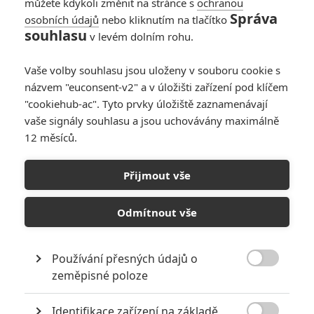
můžete kdykoli změnit na stránce s
ochranou
Správa
osobních údajů
nebo kliknutím na tlačítko
souhlasu
v levém dolním rohu.
Vaše volby souhlasu jsou uloženy v souboru cookie s
názvem "euconsent-v2" a v úložišti zařízení pod klíčem
"cookiehub-ac". Tyto prvky úložiště zaznamenávají
vaše signály souhlasu a jsou uchovávány maximálně
12 měsíců.
Přijmout vše
Odmítnout vše
Používání přesných údajů o

zeměpisné poloze
Identifikace zařízení na základě