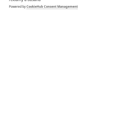
Vstoupit do diskuze
Powered by
CookieHub Consent Management
SOUVISEJÍCÍ ČLÁNKY
The Beast: Prezident
Jackson rozsévá zkázu v
po zuby vyzbrojené
limuzíně
Killer: Omar Sy z Lupina
v remaku kultovního
akčňáku
Tváří v tvář: Vzniká