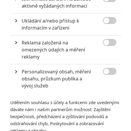

aktivně vyžádaných informací
Ukládání a/nebo přístup k

informacím v zařízení
Lionsgate
Reklama založená na
Silent Night (2023) | Fandíme filmu

omezených údajích a měření
reklamy
GALERIE
Personalizovaný obsah, měření

obsahu, průzkum publika a
vývoj služeb
Udělením souhlasu s účely a funkcemi zde uvedenými
dáváte nám i našim partnerům možnost: Zajištění
KOMENTÁŘE
0
bezpečnosti, předcházení a zjišťování podvodů a
odstraňování chyb, Poskytování a zobrazování
reklamy a obsahu