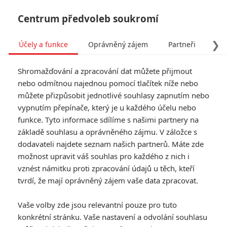
Centrum předvoleb soukromí
❯
Účely a funkce
Oprávněný zájem
Partneři
Pro
Tog
Shromažďování a zpracování dat můžete přijmout
navi
nebo odmítnou najednou pomocí tlačítek níže nebo
můžete přizpůsobit jednotlivé souhlasy zapnutím nebo
Silent Night: Akční řež bez
vypnutím přepínače, který je u každého účelu nebo
funkce. Tyto informace sdílíme s našimi partnery na
jediného slova přináší
základě souhlasu a oprávněného zájmu. V záložce s
trailer
dodavateli najdete seznam našich partnerů. Máte zde
možnost upravit váš souhlas pro každého z nich i
Napsal:
vznést námitku proti zpracování údajů u těch, kteří
Anarvin
, 03.10.2023 06:00
tvrdí, že mají oprávněný zájem vaše data zpracovat.
« Předchozí
Další »
Vaše volby zde jsou relevantní pouze pro tuto
konkrétní stránku. Vaše nastavení a odvolání souhlasu