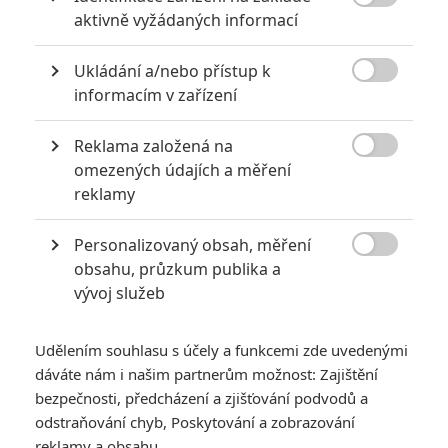

aktivně vyžádaných informací
Ukládání a/nebo přístup k

informacím v zařízení
KOMENTÁŘE
1
Reklama založená na

omezených údajích a měření
reklamy
ukulelembo
| 2023-06-28 22:28:22
Pamatuji si, jak před lety, když série začínala, se distributor
Personalizovaný obsah, měření
tasil s ne zrovna povedeným názvem "Odepsanci". A i já

obsahu, průzkum publika a
se přidal ke skupince lidí, kteří se tehdy prosazovali o to
vývoj služeb
aby se název přeložil buď jako Postradatelní, nebo
nepřekládal vůbec. A nakonec nám bylo vyhověno oním
Udělením souhlasu s účely a funkcemi zde uvedenými
kompromisem seskládajícím se z obou názvů. No a teď to
máme dokonce s dvěma čtyřkami. :D
dáváte nám i našim partnerům možnost: Zajištění
bezpečnosti, předcházení a zjišťování podvodů a
odstraňování chyb, Poskytování a zobrazování
Vstoupit do diskuze
reklamy a obsahu