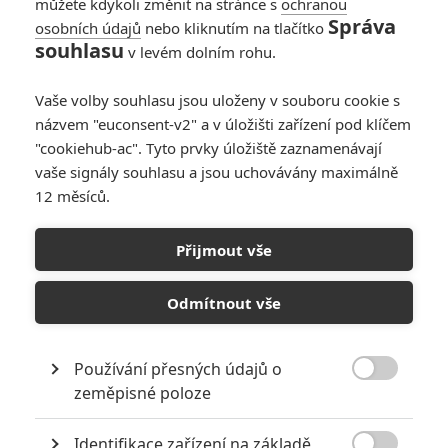
můžete kdykoli změnit na stránce s
ochranou
Správa
osobních údajů
nebo kliknutím na tlačítko
souhlasu
v levém dolním rohu.
Vaše volby souhlasu jsou uloženy v souboru cookie s
názvem "euconsent-v2" a v úložišti zařízení pod klíčem
"cookiehub-ac". Tyto prvky úložiště zaznamenávají
vaše signály souhlasu a jsou uchovávány maximálně
12 měsíců.
Přijmout vše
Odmítnout vše
Lionsgate
Expend4bles: Postr4datelní | Fandíme filmu
Používání přesných údajů o
GALERIE

zeměpisné poloze
Identifikace zařízení na základě