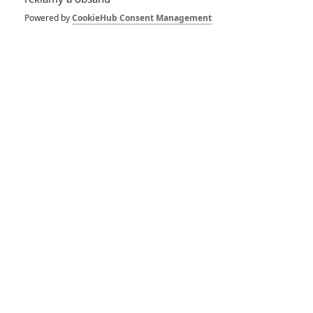
Powered by
CookieHub Consent Management
SOUVISEJÍCÍ ČLÁNKY
Expendables 4: První
trailer pro další návrat
akčních pardálů
Expendables 4: Vše, co
jsme dosud viděli, byl jen
slabý odvar
Expendables 4: 50 Cent
vjíždí s tankem na scénu