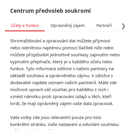
Centrum předvoleb soukromí
❯
Účely a funkce
Oprávněný zájem
Partneři
Pro
Tog
Shromažďování a zpracování dat můžete přijmout
navi
nebo odmítnou najednou pomocí tlačítek níže nebo
můžete přizpůsobit jednotlivé souhlasy zapnutím nebo
Expendables 4: Jason
vypnutím přepínače, který je u každého účelu nebo
funkce. Tyto informace sdílíme s našimi partnery na
Statham a jeho partička na
základě souhlasu a oprávněného zájmu. V záložce s
nových fotkách
dodavateli najdete seznam našich partnerů. Máte zde
možnost upravit váš souhlas pro každého z nich i
Napsal:
vznést námitku proti zpracování údajů u těch, kteří
Anarvin
, 27.06.2023 16:53
tvrdí, že mají oprávněný zájem vaše data zpracovat.
« Předchozí
Další »
Vaše volby zde jsou relevantní pouze pro tuto
konkrétní stránku. Vaše nastavení a odvolání souhlasu