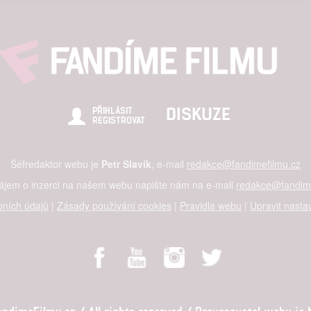
alizovaný obsah, měření obsahu, průzkum publika a vývoj
hlasu s účely a funkcemi zde uvedenými dáváte nám i našim pa
štění bezpečnosti, předcházení a zjišťování podvodů a odstraňov
a zobrazování reklamy a obsahu
DISKUZE
PŘIHLÁSIT
REGISTROVAT
Šéfredaktor webu je
Petr Slavík
, e-mail
redakce@fandimefilmu.cz
zájem o inzerci na našem webu napište nám na e-mail
redakce@fandime
ních údajů
|
Zásady používání cookies
|
Pravidla webu
|
Upravit nasta
dimeFilmu.cz / All rights reserved / Provozovatel webu je Ko