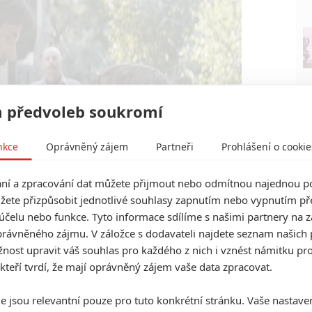
 předvoleb soukromí
nkce
Oprávněný zájem
Partneři
Prohlášení o cookie
í a zpracování dat můžete přijmout nebo odmítnou najednou po
žete přizpůsobit jednotlivé souhlasy zapnutím nebo vypnutím pře
účelu nebo funkce. Tyto informace sdílíme s našimi partnery na 
MGM
rávněného zájmu. V záložce s dodavateli najdete seznam našich 
 Pizza | Fandíme filmu
ost upravit váš souhlas pro každého z nich i vznést námitku pro
 kteří tvrdí, že mají oprávněný zájem vaše data zpracovat.
e jsou relevantní pouze pro tuto konkrétní stránku. Vaše nastave