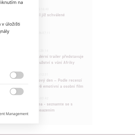
iknutím na
3
ČLÁNEK | 01.08.2026 16:40
Marvel nečekaně zrušil již schválené
pokračování
v úložišti
gnály
433
FILM | 01.08.2026 07:11
拆彈專家
1
ČLÁNEK | 30.07.2026 20:14
Děti krve a kostí: Regulérní trailer představuje
akční fantasy dobrodružství s vůní Afriky
1
ČLÁNEK | 30.07.2026 12:31
Spider-Man: Zbrusu nový den – Podle recenzí

máme čekat překvapivě emotivní a osobní film
1

ČLÁNEK | 30.07.2026 03:42
Velké preview: Odyssea - seznamte se s
maximálně nabitým obsazením
ent Management

