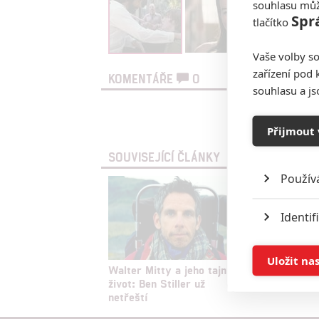
souhlasu můž
Spr
tlačítko
Vaše volby so
zařízení pod 
KOMENTÁŘE
0
souhlasu a j
Vst
Přijmout 
SOUVISEJÍCÍ ČLÁNKY
Použív
Identif
Ukládán
Uložit na
Walter Mitty a jeho tajný
Recenze
život: Ben Stiller už
Reklam
netřeští