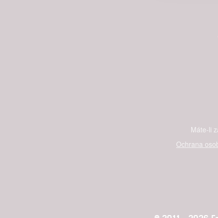
Person
služeb
Udělením sou
možnost: Zaji
Poskytování 
Máte-li 
Ochrana osob
© 2011 - 2026 Fan