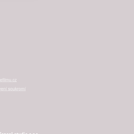

rtnerům
ání chyb,
filmu.cz
vení soukromí
ncal studio s.r.o.