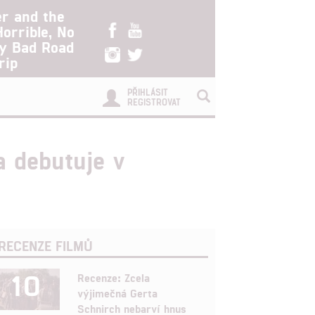
er and the
Horrible, No
ry Bad Road
rip
PŘIHLÁSIT
REGISTROVAT
a debutuje v
RECENZE FILMŮ
10
Recenze: Zcela
výjimečná Gerta
Schnirch nebarví hnus