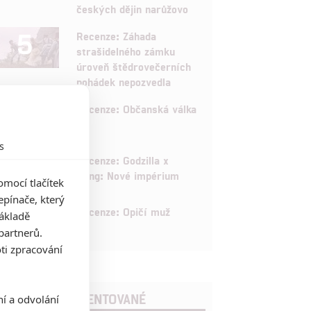
českých dějin narůžovo
5
Recenze: Záhada
strašidelného zámku
úroveň štědrovečerních
pohádek nepozvedla
8
Recenze: Občanská válka
s
6
Recenze: Godzilla x
Kong: Nové impérium
mocí tlačítek
pínače, který
8
Recenze: Opičí muž
základě
partnerů.
ti zpracování
POSLEDNÍ KOMENTOVANÉ
ní a odvolání