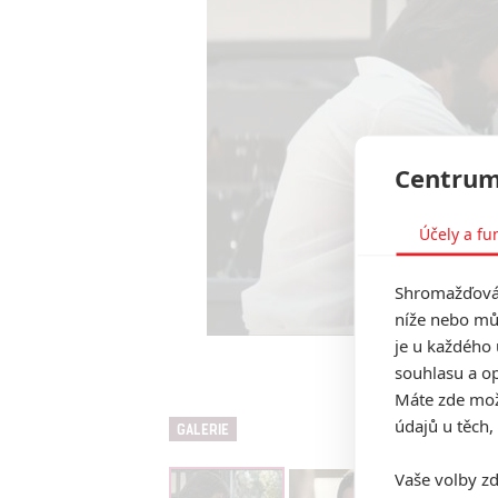
Centrum
Účely a fu
Shromažďován
níže nebo mů
je u každého 
souhlasu a op
Licorice
Máte zde možn
údajů u těch,
GALERIE
Vaše volby zd