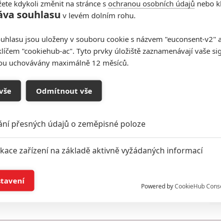
ete kdykoli změnit na stránce s
ochranou osobních údajů
nebo kl
áva souhlasu
v levém dolním rohu.
uhlasu jsou uloženy v souboru cookie s názvem "euconsent-v2" a 
klíčem "cookiehub-ac". Tyto prvky úložiště zaznamenávají vaše si
sou uchovávány maximálně 12 měsíců.
oupit do diskuze
vše
Odmítnout vše
ání přesných údajů o zeměpisné poloze
ikace zařízení na základě aktivně vyžádaných informací
í a/nebo přístup k informacím v zařízení
stavení
Powered by
CookieHub Cons
: Terapie láskou
Recenze: Sedm psychopatů
a založená na omezených údajích a měření reklamy