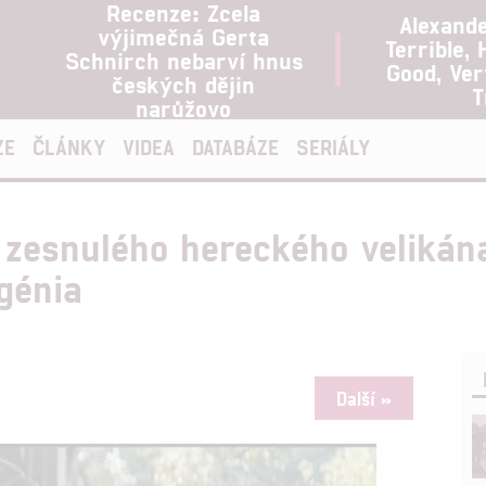
Recenze: Zcela
Alexand
výjimečná Gerta
Terrible, 
Schnirch nebarví hnus
Good, Ve
českých dějin
T
narůžovo
ZE
ČLÁNKY
VIDEA
DATABÁZE
SERIÁLY
n zesnulého hereckého velikán
génia
Další »