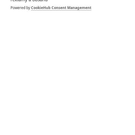
chystá syn Alfonsa
Powered by
CookieHub Consent Management
Cuaróna
Recenze: Šílený Max:
Zběsilá cesta
RECENZE FILMŮ
10
Recenze: Zcela výjimečná Gerta
Schnirch nebarví hnus českých dějin
narůžovo
5
Recenze: Záhada strašidelného
zámku úroveň štědrovečerních