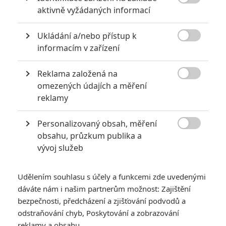

aktivně vyžádaných informací
Ukládání a/nebo přístup k

informacím v zařízení
KOMENTÁŘE
0
Reklama založená na

omezených údajích a měření
Vstoupit do diskuze
reklamy
SOUVISEJÍCÍ ČLÁNKY
Personalizovaný obsah, měření

obsahu, průzkum publika a
Nejlepší akční záporáci z
vývoj služeb
filmových devadesátek
Udělením souhlasu s účely a funkcemi zde uvedenými
dáváte nám i našim partnerům možnost: Zajištění
bezpečnosti, předcházení a zjišťování podvodů a
odstraňování chyb, Poskytování a zobrazování
Futuristického Zorra
reklamy a obsahu