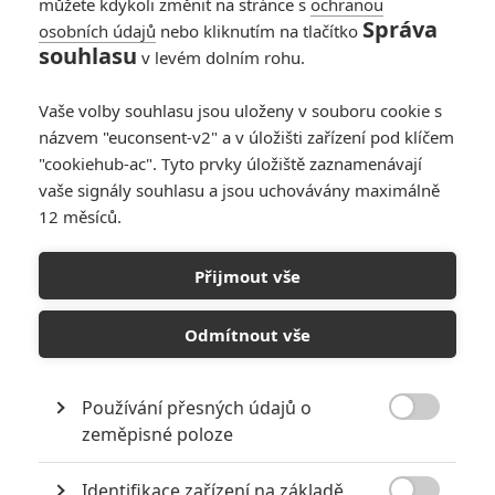
můžete kdykoli změnit na stránce s
ochranou
Správa
osobních údajů
nebo kliknutím na tlačítko
souhlasu
v levém dolním rohu.
Vaše volby souhlasu jsou uloženy v souboru cookie s
názvem "euconsent-v2" a v úložišti zařízení pod klíčem
"cookiehub-ac". Tyto prvky úložiště zaznamenávají
vaše signály souhlasu a jsou uchovávány maximálně
12 měsíců.
Přijmout vše
RLJE Films
Nicolas Cage ve filmu Prisoners of the Ghostland | Fandíme
Odmítnout vše
filmu
GALERIE
Používání přesných údajů o

zeměpisné poloze
Identifikace zařízení na základě