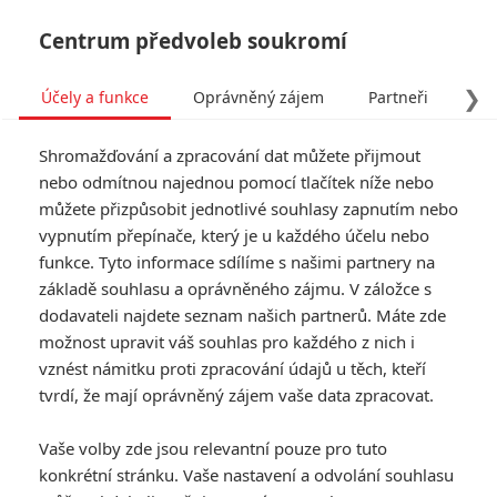
Centrum předvoleb soukromí
❯
Účely a funkce
Oprávněný zájem
Partneři
Pro
Tog
Shromažďování a zpracování dat můžete přijmout
navi
nebo odmítnou najednou pomocí tlačítek níže nebo
můžete přizpůsobit jednotlivé souhlasy zapnutím nebo
Prisoners of the Ghostland:
vypnutím přepínače, který je u každého účelu nebo
funkce. Tyto informace sdílíme s našimi partnery na
Zběsilý žánrový mix s
základě souhlasu a oprávněného zájmu. V záložce s
Nicolasem Cagem v prvním
dodavateli najdete seznam našich partnerů. Máte zde
možnost upravit váš souhlas pro každého z nich i
traileru
vznést námitku proti zpracování údajů u těch, kteří
tvrdí, že mají oprávněný zájem vaše data zpracovat.
Napsal:
Anarvin
, 11.08.2021 20:36
Vaše volby zde jsou relevantní pouze pro tuto
konkrétní stránku. Vaše nastavení a odvolání souhlasu
« Předchozí
Další »