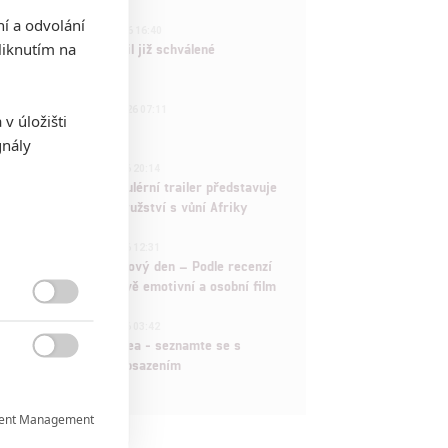
ní a odvolání
3
ČLÁNEK | 01.08.2026 16:40
iknutím na
Marvel nečekaně zrušil již schválené
pokračování
433
FILM | 01.08.2026 07:11
v úložišti
拆彈專家
gnály
1
ČLÁNEK | 30.07.2026 20:14
Děti krve a kostí: Regulérní trailer představuje
akční fantasy dobrodružství s vůní Afriky
1
ČLÁNEK | 30.07.2026 12:31
Spider-Man: Zbrusu nový den – Podle recenzí
máme čekat překvapivě emotivní a osobní film

1
ČLÁNEK | 30.07.2026 03:42
Velké preview: Odyssea - seznamte se s
maximálně nabitým obsazením

ent Management
