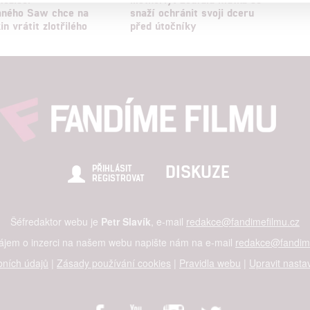
a založená na omezených údajích a měření reklamy
aného Saw chce na
snaží ochránit svoji dceru
in vrátit zlotřilého
před útočníky
a
alizovaný obsah, měření obsahu, průzkum publika a vývoj
hlasu s účely a funkcemi zde uvedenými dáváte nám i našim pa
štění bezpečnosti, předcházení a zjišťování podvodů a odstraňov
a zobrazování reklamy a obsahu
DISKUZE
PŘIHLÁSIT
REGISTROVAT
Šéfredaktor webu je
Petr Slavík
, e-mail
redakce@fandimefilmu.cz
zájem o inzerci na našem webu napište nám na e-mail
redakce@fandime
ních údajů
|
Zásady používání cookies
|
Pravidla webu
|
Upravit nasta