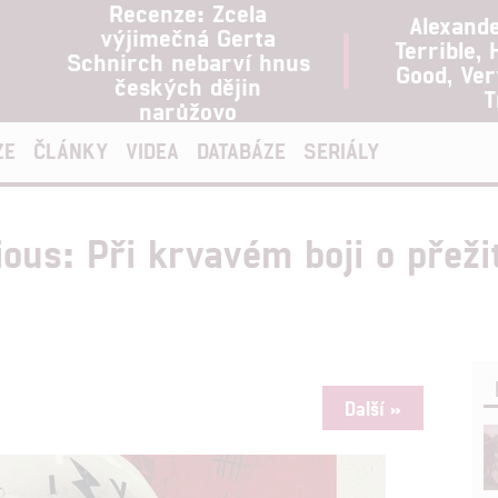
Recenze: Zcela
Alexand
výjimečná Gerta
Terrible, 
Schnirch nebarví hnus
Good, Ve
českých dějin
T
narůžovo
ZE
ČLÁNKY
VIDEA
DATABÁZE
SERIÁLY
ious: Při krvavém boji o přeži
Další »