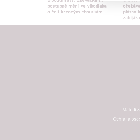
Reklam
postupně mění ve vlkodlaka
očekáv
a čelí krvavým choutkám
plátna k
zabiják
Person
služeb
Udělením sou
možnost: Zaji
Poskytování 
Máte-li 
Ochrana osob