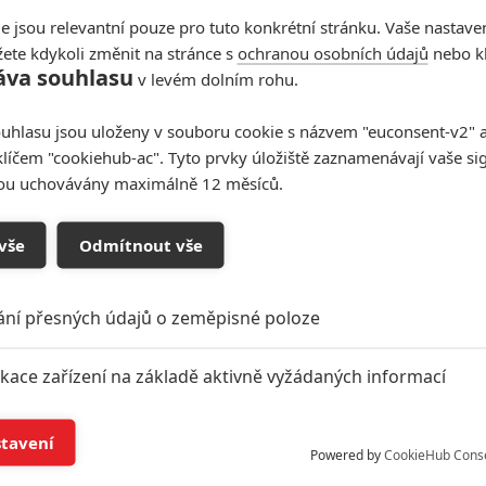
e jsou relevantní pouze pro tuto konkrétní stránku. Vaše nastave
ete kdykoli změnit na stránce s
ochranou osobních údajů
nebo kl
áva souhlasu
v levém dolním rohu.
uhlasu jsou uloženy v souboru cookie s názvem "euconsent-v2" a 
klíčem "cookiehub-ac". Tyto prvky úložiště zaznamenávají vaše si
sou uchovávány maximálně 12 měsíců.
vše
Odmítnout vše
oupit do diskuze
ání přesných údajů o zeměpisné poloze
ikace zařízení na základě aktivně vyžádaných informací
í a/nebo přístup k informacím v zařízení
stavení
Powered by
CookieHub Cons
Režisér
Motherly: Zoufalá matka se