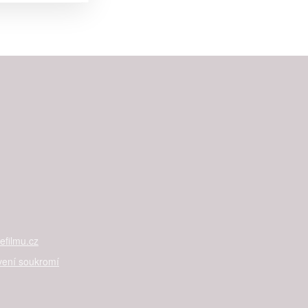


rtnerům
ání chyb,
filmu.cz
vení soukromí