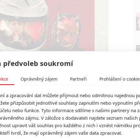
 předvoleb soukromí
nkce
Oprávněný zájem
Partneři
Prohlášení o cookie
Epic Pictures
Vicious (2021) | Fandíme filmu
í a zpracování dat můžete přijmout nebo odmítnou najednou po
žete přizpůsobit jednotlivé souhlasy zapnutím nebo vypnutím pře
účelu nebo funkce. Tyto informace sdílíme s našimi partnery na 
rávněného zájmu. V záložce s dodavateli najdete seznam našich 
ost upravit váš souhlas pro každého z nich i vznést námitku pro
 kteří tvrdí, že mají oprávněný zájem vaše data zpracovat.