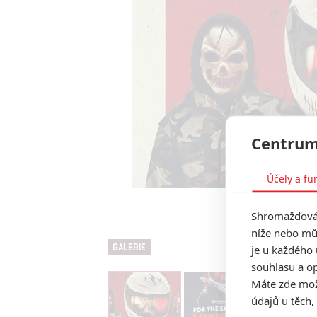
Centrum
Účely a fu
For the Sake of 
Shromažďován
níže nebo mů
GALERIE
je u každého 
souhlasu a op
Máte zde možn
údajů u těch,