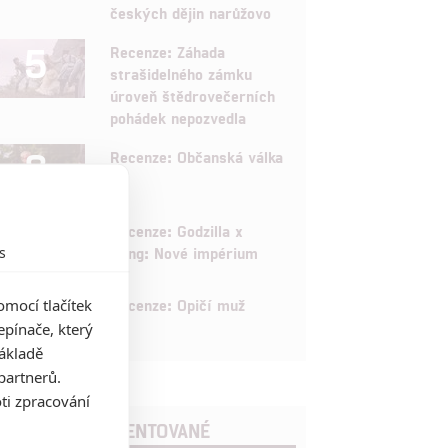
českých dějin narůžovo
5
Recenze: Záhada
strašidelného zámku
úroveň štědrovečerních
pohádek nepozvedla
8
Recenze: Občanská válka
6
Recenze: Godzilla x
s
Kong: Nové impérium
8
mocí tlačítek
Recenze: Opičí muž
pínače, který
základě
partnerů.
ti zpracování
POSLEDNÍ KOMENTOVANÉ