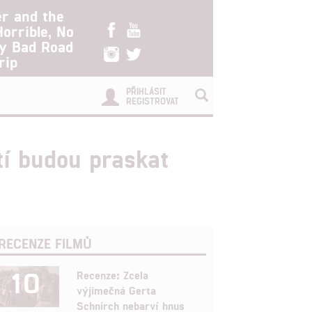
er and the
Horrible, No
ry Bad Road
rip
PŘIHLÁSIT
REGISTROVAT
tí budou praskat
RECENZE FILMŮ
10
Recenze: Zcela
výjimečná Gerta
Schnirch nebarví hnus