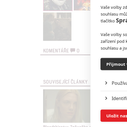
Vaše volby zd
souhlasu můž
Spr
tlačítko
Vaše volby so
zařízení pod 
souhlasu a j
KOMENTÁŘE
0
Přijmout 
Vst
SOUVISEJÍCÍ ČLÁNKY
Použív
Identif
Ukládán
Uložit na
Bloodthirsty: Zpěvačka se
Skřet: 