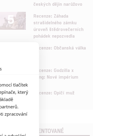
českých dějin narůžovo
5
Recenze: Záhada
strašidelného zámku
úroveň štědrovečerních
pohádek nepozvedla
8
Recenze: Občanská válka
s
6
Recenze: Godzilla x
Kong: Nové impérium
mocí tlačítek
8
pínače, který
Recenze: Opičí muž
základě
partnerů.
ti zpracování
POSLEDNÍ KOMENTOVANÉ
ní a odvolání