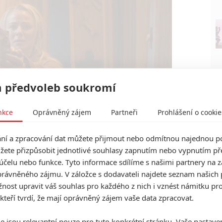
 předvoleb soukromí
nkce
Oprávněný zájem
Partneři
Prohlášení o cookie
Epic Pictures
Vicious (2021) | Fandíme filmu
í a zpracování dat můžete přijmout nebo odmítnou najednou po
žete přizpůsobit jednotlivé souhlasy zapnutím nebo vypnutím pře
účelu nebo funkce. Tyto informace sdílíme s našimi partnery na 
rávněného zájmu. V záložce s dodavateli najdete seznam našich 
ost upravit váš souhlas pro každého z nich i vznést námitku pro
 kteří tvrdí, že mají oprávněný zájem vaše data zpracovat.
e jsou relevantní pouze pro tuto konkrétní stránku. Vaše nastave