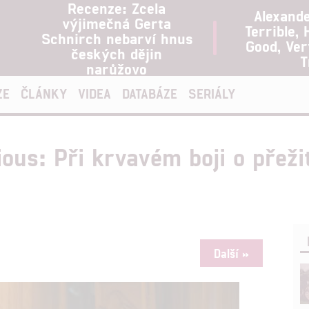
Recenze: Zcela
Alexand
výjimečná Gerta
Terrible, 
Schnirch nebarví hnus
Good, Ve
českých dějin
T
narůžovo
ZE
ČLÁNKY
VIDEA
DATABÁZE
SERIÁLY
ious: Při krvavém boji o přeži
Další »