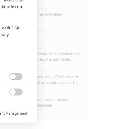
iknutím na
3
ČLÁNEK | 01.08.2026 16:40
Marvel nečekaně zrušil již schválené
pokračování
v úložišti
433
FILM | 01.08.2026 07:11
gnály
拆彈專家
1
ČLÁNEK | 30.07.2026 20:14
Děti krve a kostí: Regulérní trailer představuje
akční fantasy dobrodružství s vůní Afriky
1
ČLÁNEK | 30.07.2026 12:31
Spider-Man: Zbrusu nový den – Podle recenzí

máme čekat překvapivě emotivní a osobní film
1
ČLÁNEK | 30.07.2026 03:42

Velké preview: Odyssea - seznamte se s
maximálně nabitým obsazením
ent Management

