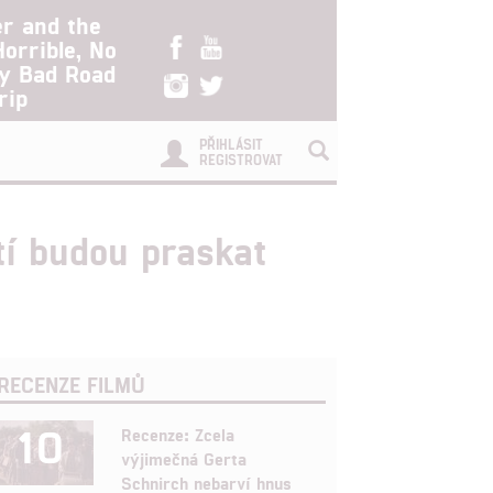
er and the
Horrible, No
ry Bad Road
rip
PŘIHLÁSIT
REGISTROVAT
tí budou praskat
RECENZE FILMŮ
10
Recenze: Zcela
výjimečná Gerta
Schnirch nebarví hnus