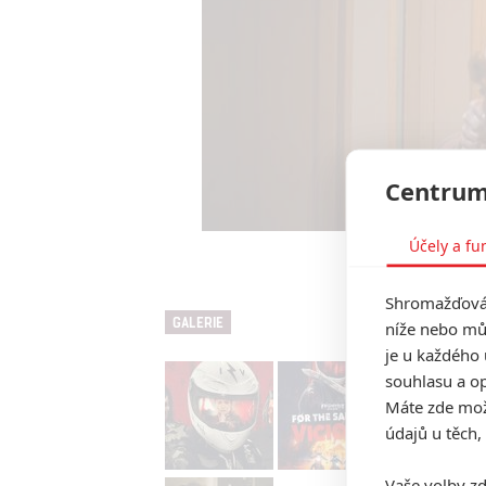
Centrum
Účely a fu
For the Sake of 
Shromažďován
GALERIE
níže nebo mů
je u každého 
souhlasu a op
Máte zde možn
údajů u těch,
Vaše volby zd