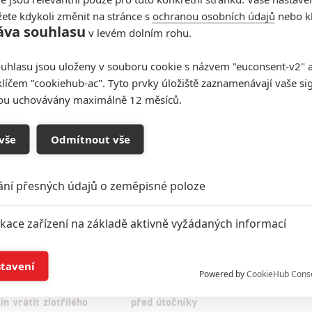
ete kdykoli změnit na stránce s
ochranou osobních údajů
nebo kl
áva souhlasu
v levém dolním rohu.
uhlasu jsou uloženy v souboru cookie s názvem "euconsent-v2" a 
klíčem "cookiehub-ac". Tyto prvky úložiště zaznamenávají vaše si
sou uchovávány maximálně 12 měsíců.
oupit do diskuze
vše
Odmítnout vše
ání přesných údajů o zeměpisné poloze
ikace zařízení na základě aktivně vyžádaných informací
í a/nebo přístup k informacím v zařízení
stavení
Powered by
CookieHub Cons
Režisér
Motherly: Zoufalá matka se
aného Saw chce na
snaží ochránit svoji dceru
a založená na omezených údajích a měření reklamy
in vrátit zlotřilého
před útočníky