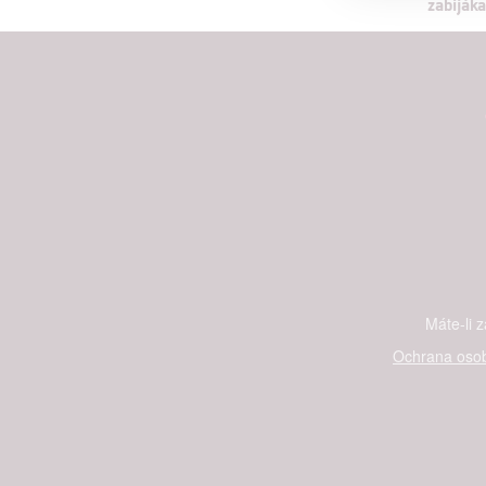
zabiják
Person
služeb
Udělením sou
možnost: Zaji
Poskytování 
Máte-li 
Ochrana osob