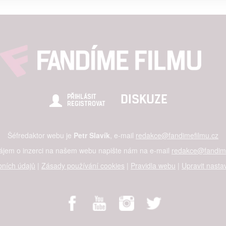
a
alizovaný obsah, měření obsahu, průzkum publika a vývoj
hlasu s účely a funkcemi zde uvedenými dáváte nám i našim pa
štění bezpečnosti, předcházení a zjišťování podvodů a odstraňov
a zobrazování reklamy a obsahu
DISKUZE
PŘIHLÁSIT
REGISTROVAT
Šéfredaktor webu je
Petr Slavík
, e-mail
redakce@fandimefilmu.cz
zájem o inzerci na našem webu napište nám na e-mail
redakce@fandime
ních údajů
|
Zásady používání cookies
|
Pravidla webu
|
Upravit nasta