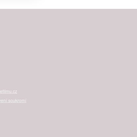

rtnerům
ání chyb,
filmu.cz
vení soukromí