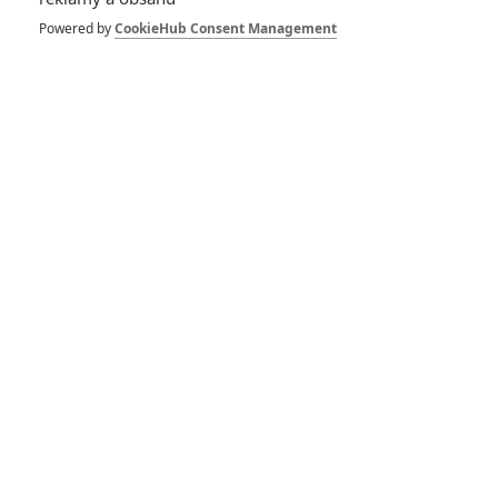
Powered by
CookieHub Consent Management
Death of Me: Režisér
rebootu Saw si vražedně
pohrává s černou magií
Saw: Reboot přinese
více humoru, leč krev a
brutalita nevymizí
Skřítek
08.01.1993 | USA
Komedie, Thriller, Horor