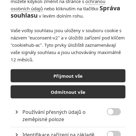
můžete kdykoli změnit na stránce s
ochranou
Správa
osobních údajů
nebo kliknutím na tlačítko
souhlasu
v levém dolním rohu.
Vaše volby souhlasu jsou uloženy v souboru cookie s
názvem "euconsent-v2" a v úložišti zařízení pod klíčem
"cookiehub-ac". Tyto prvky úložiště zaznamenávají
vaše signály souhlasu a jsou uchovávány maximálně
12 měsíců.
Přijmout vše
Trimark Pictures
Skřet (1993) | Fandíme filmu
Odmítnout vše
GALERIE
Používání přesných údajů o

zeměpisné poloze
Identifikace zařízení na základě