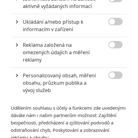

aktivně vyžádaných informací
Ukládání a/nebo přístup k
KOMENTÁŘE
2

informacím v zařízení
Reklama založená na
FrankZito
| 2021-03-27 22:36:54

omezených údajích a měření
Držím palce :)
reklamy
Vstoupit do diskuze
Personalizovaný obsah, měření

obsahu, průzkum publika a
vývoj služeb
SOUVISEJÍCÍ ČLÁNKY
Udělením souhlasu s účely a funkcemi zde uvedenými
Spirála strachu: Saw
dáváte nám i našim partnerům možnost: Zajištění
pokračuje - Série už
bezpečnosti, předcházení a zjišťování podvodů a
nebude tak krvavá jako
dřív
odstraňování chyb, Poskytování a zobrazování
reklamy a obsahu