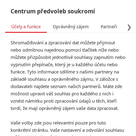
Centrum předvoleb soukromí
❯
Účely a funkce
Oprávněný zájem
Partneři
Pro
Tog
Shromažďování a zpracování dat můžete přijmout
navi
nebo odmítnou najednou pomocí tlačítek níže nebo
můžete přizpůsobit jednotlivé souhlasy zapnutím nebo
Skřet: Režisér očekávaného
vypnutím přepínače, který je u každého účelu nebo
funkce. Tyto informace sdílíme s našimi partnery na
Saw chce na plátna kin
základě souhlasu a oprávněného zájmu. V záložce s
vrátit zlotřilého zabijáka
dodavateli najdete seznam našich partnerů. Máte zde
možnost upravit váš souhlas pro každého z nich i
Napsal:
vznést námitku proti zpracování údajů u těch, kteří
Jaaaara
, 27.03.2021 21:14
tvrdí, že mají oprávněný zájem vaše data zpracovat.
« Předchozí
Další »
Vaše volby zde jsou relevantní pouze pro tuto
konkrétní stránku. Vaše nastavení a odvolání souhlasu