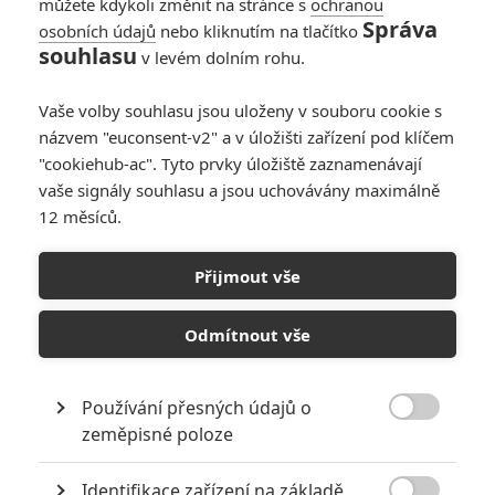
můžete kdykoli změnit na stránce s
ochranou
Správa
osobních údajů
nebo kliknutím na tlačítko
souhlasu
v levém dolním rohu.
Vaše volby souhlasu jsou uloženy v souboru cookie s
názvem "euconsent-v2" a v úložišti zařízení pod klíčem
"cookiehub-ac". Tyto prvky úložiště zaznamenávají
vaše signály souhlasu a jsou uchovávány maximálně
12 měsíců.
Přijmout vše
Trimark Pictures
Skřet (1993) | Fandíme filmu
Odmítnout vše
GALERIE
Používání přesných údajů o

zeměpisné poloze
Identifikace zařízení na základě