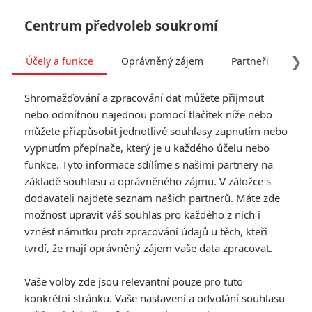
Centrum předvoleb soukromí
❯
Účely a funkce
Oprávněný zájem
Partneři
Pro
Tog
Shromažďování a zpracování dat můžete přijmout
navi
nebo odmítnou najednou pomocí tlačítek níže nebo
můžete přizpůsobit jednotlivé souhlasy zapnutím nebo
Skřet: Režisér očekávaného
vypnutím přepínače, který je u každého účelu nebo
funkce. Tyto informace sdílíme s našimi partnery na
Saw chce na plátna kin
základě souhlasu a oprávněného zájmu. V záložce s
vrátit zlotřilého zabijáka
dodavateli najdete seznam našich partnerů. Máte zde
možnost upravit váš souhlas pro každého z nich i
Napsal:
vznést námitku proti zpracování údajů u těch, kteří
Jaaaara
, 27.03.2021 21:14
tvrdí, že mají oprávněný zájem vaše data zpracovat.
« Předchozí
Další »
Vaše volby zde jsou relevantní pouze pro tuto
konkrétní stránku. Vaše nastavení a odvolání souhlasu