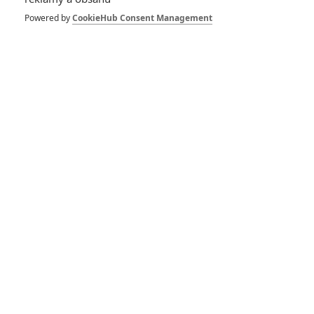
Powered by
CookieHub Consent Management
Death of Me: Režisér
rebootu Saw si vražedně
pohrává s černou magií
Saw: Reboot přinese
více humoru, leč krev a
brutalita nevymizí
Skřítek
08.01.1993 | USA
Komedie, Thriller, Horor