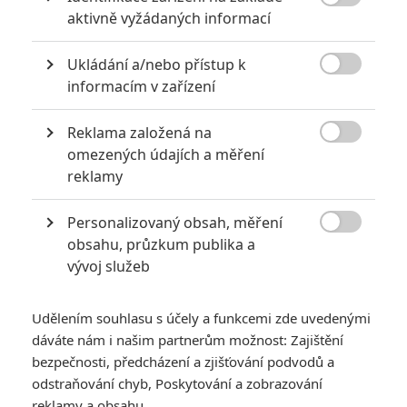

aktivně vyžádaných informací
Ukládání a/nebo přístup k
KOMENTÁŘE
2

informacím v zařízení
Reklama založená na

FrankZito
| 2021-03-27 22:36:54
omezených údajích a měření
Držím palce :)
reklamy
Personalizovaný obsah, měření
Vstoupit do diskuze

obsahu, průzkum publika a
vývoj služeb
SOUVISEJÍCÍ ČLÁNKY
Udělením souhlasu s účely a funkcemi zde uvedenými
Spirála strachu: Saw
dáváte nám i našim partnerům možnost: Zajištění
pokračuje - Série už
bezpečnosti, předcházení a zjišťování podvodů a
nebude tak krvavá jako
odstraňování chyb, Poskytování a zobrazování
dřív
reklamy a obsahu