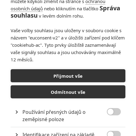
můžete kdykoli změnit na stránce s
ochranou
Správa
osobních údajů
nebo kliknutím na tlačítko
souhlasu
v levém dolním rohu.
Vaše volby souhlasu jsou uloženy v souboru cookie s
názvem "euconsent-v2" a v úložišti zařízení pod klíčem
"cookiehub-ac". Tyto prvky úložiště zaznamenávají
vaše signály souhlasu a jsou uchovávány maximálně
12 měsíců.
Přijmout vše
Trimark Pictures
Skřet (1993) | Fandíme filmu
Odmítnout vše
GALERIE
Používání přesných údajů o

zeměpisné poloze
Identifikace zařízení na základě