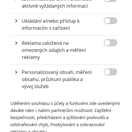

aktivně vyžádaných informací
Ukládání a/nebo přístup k
KOMENTÁŘE
2

informacím v zařízení
Reklama založená na
FrankZito
| 2021-03-27 22:36:54

omezených údajích a měření
Držím palce :)
reklamy
Vstoupit do diskuze
Personalizovaný obsah, měření

obsahu, průzkum publika a
vývoj služeb
SOUVISEJÍCÍ ČLÁNKY
Udělením souhlasu s účely a funkcemi zde uvedenými
Spirála strachu: Saw
dáváte nám i našim partnerům možnost: Zajištění
pokračuje - Série už
nebude tak krvavá jako
bezpečnosti, předcházení a zjišťování podvodů a
dřív
odstraňování chyb, Poskytování a zobrazování
reklamy a obsahu