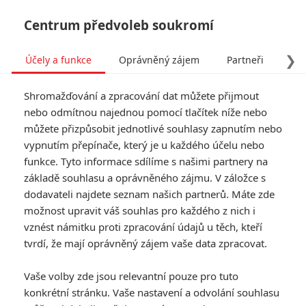
Centrum předvoleb soukromí
❯
Účely a funkce
Oprávněný zájem
Partneři
Pro
Tog
Shromažďování a zpracování dat můžete přijmout
navi
nebo odmítnou najednou pomocí tlačítek níže nebo
můžete přizpůsobit jednotlivé souhlasy zapnutím nebo
Skřet: Režisér očekávaného
vypnutím přepínače, který je u každého účelu nebo
funkce. Tyto informace sdílíme s našimi partnery na
Saw chce na plátna kin
základě souhlasu a oprávněného zájmu. V záložce s
vrátit zlotřilého zabijáka
dodavateli najdete seznam našich partnerů. Máte zde
možnost upravit váš souhlas pro každého z nich i
Napsal:
vznést námitku proti zpracování údajů u těch, kteří
Jaaaara
, 27.03.2021 21:14
tvrdí, že mají oprávněný zájem vaše data zpracovat.
« Předchozí
Další »
Vaše volby zde jsou relevantní pouze pro tuto
konkrétní stránku. Vaše nastavení a odvolání souhlasu