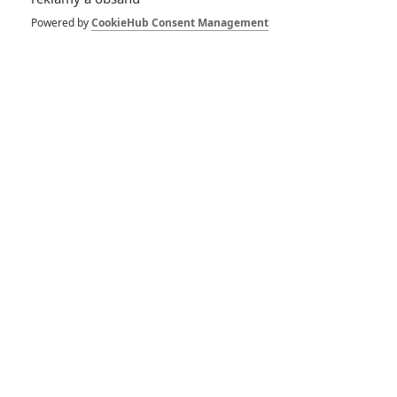
Powered by
CookieHub Consent Management
Death of Me: Režisér
rebootu Saw si vražedně
pohrává s černou magií
Saw: Reboot přinese
více humoru, leč krev a
brutalita nevymizí
Skřítek
08.01.1993 | USA
Komedie, Thriller, Horor