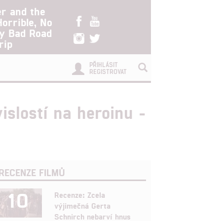
er and the
Horrible, No
ry Bad Road
rip
PŘIHLÁSIT
REGISTROVAT
islostí na heroinu -
RECENZE FILMŮ
10
Recenze: Zcela
výjimečná Gerta
Schnirch nebarví hnus