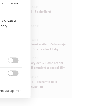
iknutím na
3
ČLÁNEK | 01.08.2026 16:40
Marvel nečekaně zrušil již schválené
pokračování
v úložišti
433
gnály
FILM | 01.08.2026 07:11
拆彈專家
1
ČLÁNEK | 30.07.2026 20:14
Děti krve a kostí: Regulérní trailer představuje
akční fantasy dobrodružství s vůní Afriky
1
ČLÁNEK | 30.07.2026 12:31
Spider-Man: Zbrusu nový den – Podle recenzí

máme čekat překvapivě emotivní a osobní film
1

ČLÁNEK | 30.07.2026 03:42
Velké preview: Odyssea - seznamte se s
maximálně nabitým obsazením
ent Management

