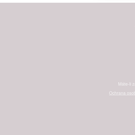
Person
and se
Udělením sou
možnost: Ensu
advertising a
Máte-li 
Ochrana osob