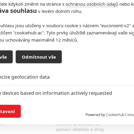
ete kdykoli změnit na stránce s
ochranou osobních údajů
nebo kl
áva souhlasu
v levém dolním rohu.
uhlasu jsou uloženy v souboru cookie s názvem "euconsent-v2" a 
klíčem "cookiehub-ac". Tyto prvky úložiště zaznamenávají vaše si
sou uchovávány maximálně 12 měsíců.
oupit do diskuze
vše
Odmítnout vše
ecise geolocation data
y devices based on information actively requested
and/or access information on a device
stavení
ý kovboj: Idris Elba
Mladí a neklidní: Hvězda
Powered by
CookieHub Cons
hiladelphii prohání
Dámského gambitu čelí
ch
sociální prázdnotě za
ising based on limited data and advertising measurement
pomoci alkoholu a drog