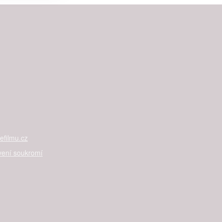

rtnerům
 present
filmu.cz
vení soukromí