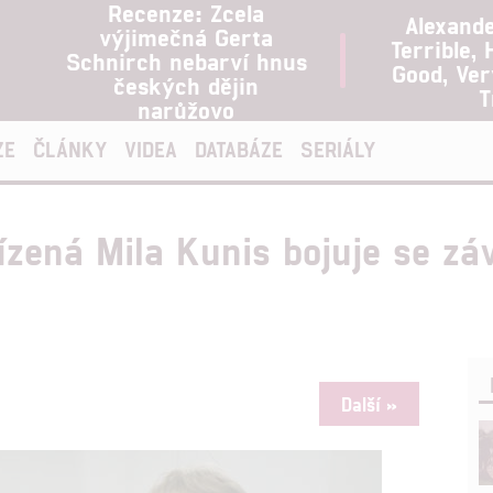
Recenze: Zcela
Alexand
výjimečná Gerta
Terrible, 
Schnirch nebarví hnus
Good, Ve
českých dějin
T
narůžovo
ZE
ČLÁNKY
VIDEA
DATABÁZE
SERIÁLY
zená Mila Kunis bojuje se záv
Další »