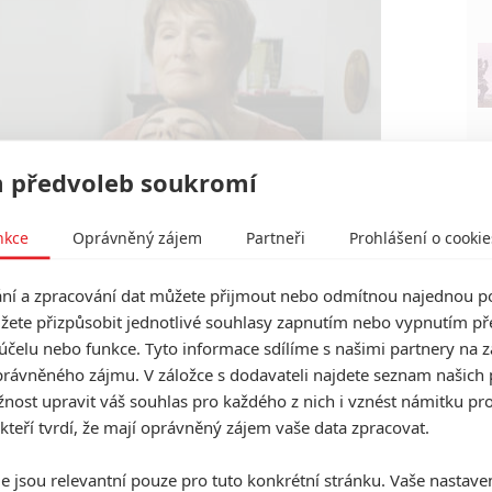
 předvoleb soukromí
nkce
Oprávněný zájem
Partneři
Prohlášení o cookie
í a zpracování dat můžete přijmout nebo odmítnou najednou po
žete přizpůsobit jednotlivé souhlasy zapnutím nebo vypnutím pře
účelu nebo funkce. Tyto informace sdílíme s našimi partnery na 
Vertical Entertainment
ys (2021) | Fandíme filmu
rávněného zájmu. V záložce s dodavateli najdete seznam našich 
ost upravit váš souhlas pro každého z nich i vznést námitku pro
 kteří tvrdí, že mají oprávněný zájem vaše data zpracovat.
e jsou relevantní pouze pro tuto konkrétní stránku. Vaše nastave