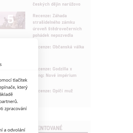
českých dějin narůžovo
5
Recenze: Záhada
strašidelného zámku
úroveň štědrovečerních
pohádek nepozvedla
8
Recenze: Občanská válka
s
6
Recenze: Godzilla x
Kong: Nové impérium
mocí tlačítek
pínače, který
8
Recenze: Opičí muž
základě
partnerů.
ti zpracování
POSLEDNÍ KOMENTOVANÉ
ní a odvolání