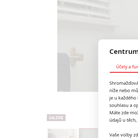
Centrum
Účely a fu
Shromažďován
níže nebo mů
je u každého 
Four Good Da
souhlasu a op
Máte zde možn
GALERIE
údajů u těch,
Vaše volby zd