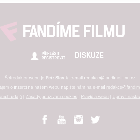
alised content, content measurement, audience research,
rvices development
hlasu s účely a funkcemi zde uvedenými dáváte nám i našim pa
re security, prevent and detect fraud, and fix errors, Deliver and
nd content
DISKUZE
PŘIHLÁSIT
REGISTROVAT
Šéfredaktor webu je
Petr Slavík
, e-mail
redakce@fandimefilmu.cz
zájem o inzerci na našem webu napište nám na e-mail
redakce@fandime
ních údajů
|
Zásady používání cookies
|
Pravidla webu
|
Upravit nasta