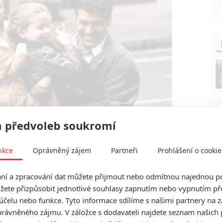
 předvoleb soukromí
nkce
Oprávněný zájem
Partneři
Prohlášení o cookie
20th Century Fox
n (1996) | Fandíme filmu
í a zpracování dat můžete přijmout nebo odmítnou najednou po
žete přizpůsobit jednotlivé souhlasy zapnutím nebo vypnutím pře
účelu nebo funkce. Tyto informace sdílíme s našimi partnery na 
rávněného zájmu. V záložce s dodavateli najdete seznam našich 