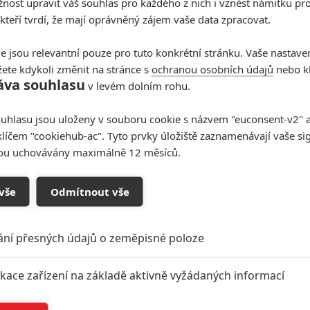
ost upravit váš souhlas pro každého z nich i vznést námitku pro
 kteří tvrdí, že mají oprávněný zájem vaše data zpracovat.
e jsou relevantní pouze pro tuto konkrétní stránku. Vaše nastave
ete kdykoli změnit na stránce s
ochranou osobních údajů
nebo kl
áva souhlasu
v levém dolním rohu.
uhlasu jsou uloženy v souboru cookie s názvem "euconsent-v2" a 
klíčem "cookiehub-ac". Tyto prvky úložiště zaznamenávají vaše si
sou uchovávány maximálně 12 měsíců.
oupit do diskuze
vše
Odmítnout vše
ání přesných údajů o zeměpisné poloze
ikace zařízení na základě aktivně vyžádaných informací