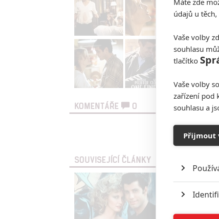
Máte zde možn
údajů u těch,
Vaše volby zd
souhlasu můž
Spr
tlačítko
Vaše volby so
zařízení pod 
KOMENTÁŘE
0
souhlasu a j
Vst
Přijmout 
SOUVISEJÍCÍ ČLÁNKY
Použív
Identif