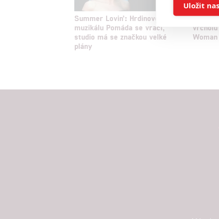
Ukládán
Uložit na
Summer Lovin’: Hrdinové
Julia R
muzikálu Pomáda se vrací,
vrcholů
Reklam
studio má se značkou velké
Woman
plány
Person
služeb
Udělením sou
možnost: Zaji
Poskytování 