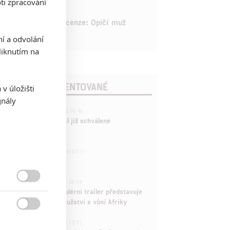
ti zpracování
8
Recenze: Opičí muž
ní a odvolání
iknutím na
POSLEDNÍ KOMENTOVANÉ
v úložišti
gnály
3
ČLÁNEK | 01.08.2026 16:40
Marvel nečekaně zrušil již schválené
pokračování
433
FILM | 01.08.2026 07:11
拆彈專家
1
ČLÁNEK | 30.07.2026 20:14

Děti krve a kostí: Regulérní trailer představuje
akční fantasy dobrodružství s vůní Afriky

1
ČLÁNEK | 30.07.2026 12:31