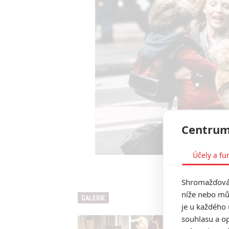
Centrum
Účely a fu
Báječný de
Shromažďován
níže nebo mů
GALERIE
je u každého 
souhlasu a op