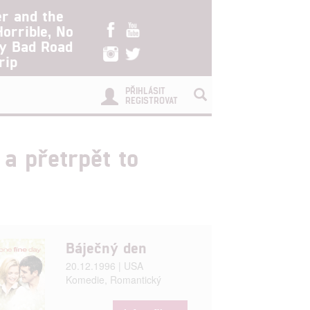
er and the
Horrible, No
ry Bad Road
rip
PŘIHLÁSIT
REGISTROVAT
 a přetrpět to
Báječný den
20.12.1996 | USA
Komedie, Romantický