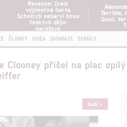
Recenze: Zcela
Alexand
výjimečná Gerta
Terrible, 
Schnirch nebarví hnus
Good, Ve
českých dějin
T
narůžovo
ZE
ČLÁNKY
VIDEA
DATABÁZE
SERIÁLY
 Clooney přišel na plac opilý
iffer
Další »