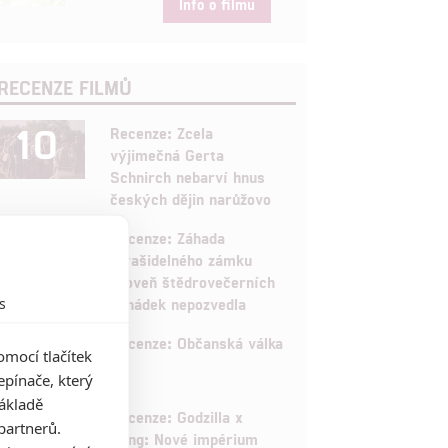
Info o filmu
RECENZE FILMŮ
10
Recenze: Zcela
výjimečná Gerta
Schnirch nebarví hnus
českých dějin narůžovo
5
Recenze: Záhada
strašidelného zámku
úroveň štědrovečerních
s
pohádek nepozvedla
8
Recenze: Občanská válka
mocí tlačítek
pínače, který
základě
6
Recenze: Godzilla x
partnerů.
Kong: Nové impérium