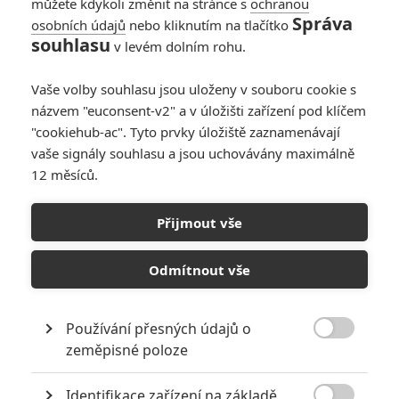
můžete kdykoli změnit na stránce s
ochranou
Správa
osobních údajů
nebo kliknutím na tlačítko
souhlasu
v levém dolním rohu.
Vaše volby souhlasu jsou uloženy v souboru cookie s
názvem "euconsent-v2" a v úložišti zařízení pod klíčem
"cookiehub-ac". Tyto prvky úložiště zaznamenávají
vaše signály souhlasu a jsou uchovávány maximálně
12 měsíců.
Přijmout vše
20th Century Television
Simpsonovi | Fandíme filmu
Odmítnout vše
GALERIE
Používání přesných údajů o

zeměpisné poloze
Identifikace zařízení na základě