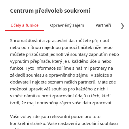
Centrum předvoleb soukromí
❯
Účely a funkce
Oprávněný zájem
Partneři
Pro
Tog
Shromažďování a zpracování dat můžete přijmout
navi
nebo odmítnou najednou pomocí tlačítek níže nebo
můžete přizpůsobit jednotlivé souhlasy zapnutím nebo
Simpsonovi: Disney má
vypnutím přepínače, který je u každého účelu nebo
funkce. Tyto informace sdílíme s našimi partnery na
zájem o další film, ten
základě souhlasu a oprávněného zájmu. V záložce s
nebude navazovat na
dodavateli najdete seznam našich partnerů. Máte zde
možnost upravit váš souhlas pro každého z nich i
minulý
vznést námitku proti zpracování údajů u těch, kteří
tvrdí, že mají oprávněný zájem vaše data zpracovat.
Napsal:
Anarvin
, 22.02.2020 18:05
Vaše volby zde jsou relevantní pouze pro tuto
konkrétní stránku. Vaše nastavení a odvolání souhlasu
« Předchozí
Další »