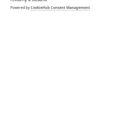
případě neruší, fandové
Powered by
CookieHub Consent Management
se nemají čeho bát
Simpsonovi: Nový film
bude aneb co přinesl
Comic-Con
Simpsonovi: Další film
se chystá, společně s
Family Guyem
RECENZE FILMŮ