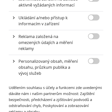

aktivně vyžádaných informací
Ukládání a/nebo přístup k
KOMENTÁŘE
4

informacím v zařízení
Reklama založená na

omezených údajích a měření
Martin
| 2020-02-23 09:58:21
reklamy
Mě už ti noví Simpsonovi nebaví vůbec dříve mě to hodně
bavilo a s radostí jsem chtěl vidět každý díl nyní už vůbec
to samé Kobra 11 ty díly jsou všechny na jedno brdo jen
Personalizovaný obsah, měření
mění Simírovi parťáka..

obsahu, průzkum publika a
vývoj služeb
Vstoupit do diskuze
Udělením souhlasu s účely a funkcemi zde uvedenými
dáváte nám i našim partnerům možnost: Zajištění
SOUVISEJÍCÍ ČLÁNKY
bezpečnosti, předcházení a zjišťování podvodů a
odstraňování chyb, Poskytování a zobrazování
Simpsonovi se v žádném
reklamy a obsahu