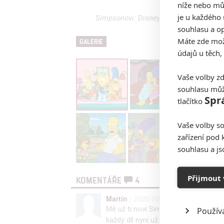
níže nebo mů
je u každého 
Simpsonovi: Disney má zájem o další f
souhlasu a op
Máte zde možn
GALERIE
údajů u těch,
Vaše volby zd
souhlasu můž
Spr
tlačítko
Vaše volby so
zařízení pod 
souhlasu a j
Přijmout 
KOMENTÁŘE
4
Martin
| 2020-02-23 09:58:21
Mě už ti noví Simpsonovi nebaví vůb
Použív
každý díl nyní už vůbec to samé Kobr