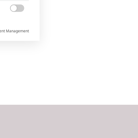

ent Management



rtnerům
ání chyb,