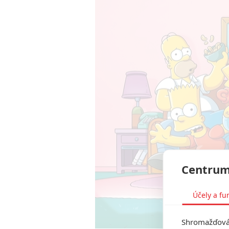
Centrum
Účely a fu
Shromažďován