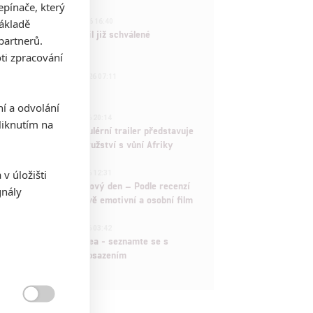
pínače, který
3
základě
ČLÁNEK | 01.08.2026 16:40
Marvel nečekaně zrušil již schválené
partnerů.
pokračování
ti zpracování
433
FILM | 01.08.2026 07:11
拆彈專家
ní a odvolání
1
ČLÁNEK | 30.07.2026 20:14
iknutím na
Děti krve a kostí: Regulérní trailer představuje
akční fantasy dobrodružství s vůní Afriky
1
v úložišti
ČLÁNEK | 30.07.2026 12:31
Spider-Man: Zbrusu nový den – Podle recenzí
gnály
máme čekat překvapivě emotivní a osobní film
1
ČLÁNEK | 30.07.2026 03:42
Velké preview: Odyssea - seznamte se s
maximálně nabitým obsazením
