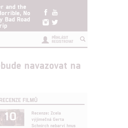
er and the
Horrible, No
ry Bad Road
rip
PŘIHLÁSIT
REGISTROVAT
ebude navazovat na
RECENZE FILMŮ
10
Recenze: Zcela
výjimečná Gerta
Schnirch nebarví hnus