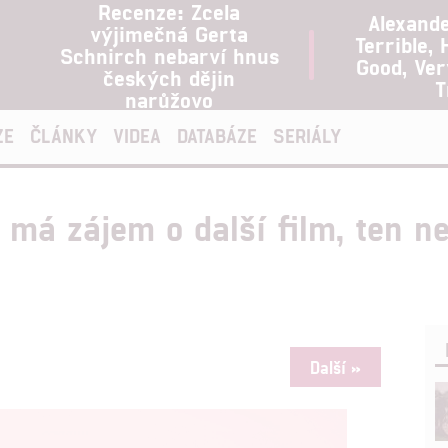
Recenze: Zcela
Alexand
výjimečná Gerta
Terrible, 
Schnirch nebarví hnus
Good, Ve
českých dějin
T
narůžovo
ZE
ČLÁNKY
VIDEA
DATABÁZE
SERIÁLY
 má zájem o další film, ten n
Další »