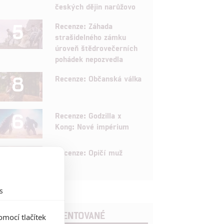
českých dějin narůžovo
5
Recenze: Záhada
strašidelného zámku
úroveň štědrovečerních
pohádek nepozvedla
8
Recenze: Občanská válka
6
Recenze: Godzilla x
Kong: Nové impérium
8
Recenze: Opičí muž
s
POSLEDNÍ KOMENTOVANÉ
mocí tlačítek