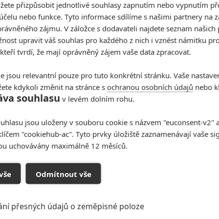
žete přizpůsobit jednotlivé souhlasy zapnutím nebo vypnutím pře
20 Century Television
účelu nebo funkce. Tyto informace sdílíme s našimi partnery na 
ilm, ten nebude navazovat na minulý | Fandíme filmu
rávněného zájmu. V záložce s dodavateli najdete seznam našich 
ost upravit váš souhlas pro každého z nich i vznést námitku pro
 kteří tvrdí, že mají oprávněný zájem vaše data zpracovat.
e jsou relevantní pouze pro tuto konkrétní stránku. Vaše nastave
ete kdykoli změnit na stránce s
ochranou osobních údajů
nebo kl
áva souhlasu
v levém dolním rohu.
uhlasu jsou uloženy v souboru cookie s názvem "euconsent-v2" a 
klíčem "cookiehub-ac". Tyto prvky úložiště zaznamenávají vaše si
sou uchovávány maximálně 12 měsíců.
vše
Odmítnout vše
ec dříve mě to hodně bavilo a s radostí jsem chtěl vidět
ání přesných údajů o zeměpisné poloze
a 11 ty díly jsou všechny na jedno brdo jen mění Simírovi