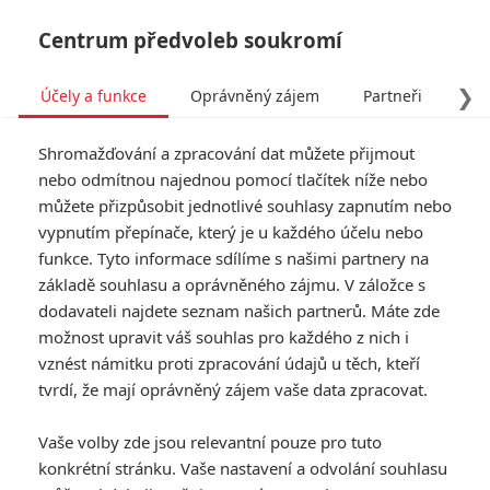
Centrum předvoleb soukromí
❯
Účely a funkce
Oprávněný zájem
Partneři
Pro
Tog
Shromažďování a zpracování dat můžete přijmout
navi
nebo odmítnou najednou pomocí tlačítek níže nebo
můžete přizpůsobit jednotlivé souhlasy zapnutím nebo
Pacific Rim 2: Nová
vypnutím přepínače, který je u každého účelu nebo
funkce. Tyto informace sdílíme s našimi partnery na
upoutávka odhalila zásadní
základě souhlasu a oprávněného zájmu. V záložce s
zvrat
dodavateli najdete seznam našich partnerů. Máte zde
možnost upravit váš souhlas pro každého z nich i
Napsal:
vznést námitku proti zpracování údajů u těch, kteří
Anarvin
, 05.12.2017 14:39
tvrdí, že mají oprávněný zájem vaše data zpracovat.
« Předchozí
Další »
Vaše volby zde jsou relevantní pouze pro tuto
konkrétní stránku. Vaše nastavení a odvolání souhlasu