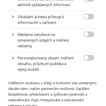

aktivně vyžádaných informací
Ukládání a/nebo přístup k
KOMENTÁŘE
9

informacím v zařízení
Reklama založená na

omezených údajích a měření
Smash! | 2017-12-07 14:12:36
reklamy
pbd - Namachrovaný blbecek? Ješte ze nejste hercem vy
sám, to by byli panecku ohleduplné názory.
Personalizovaný obsah, měření

obsahu, průzkum publika a
Vstoupit do diskuze
vývoj služeb
SOUVISEJÍCÍ ČLÁNKY
Udělením souhlasu s účely a funkcemi zde uvedenými
dáváte nám i našim partnerům možnost: Zajištění
Pacific Rim: Povstání
bezpečnosti, předcházení a zjišťování podvodů a
nastává v prvním
odstraňování chyb, Poskytování a zobrazování
traileru
reklamy a obsahu