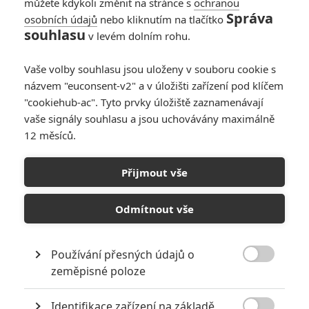
můžete kdykoli změnit na stránce s
ochranou
Správa
osobních údajů
nebo kliknutím na tlačítko
souhlasu
v levém dolním rohu.
Vaše volby souhlasu jsou uloženy v souboru cookie s
názvem "euconsent-v2" a v úložišti zařízení pod klíčem
"cookiehub-ac". Tyto prvky úložiště zaznamenávají
vaše signály souhlasu a jsou uchovávány maximálně
12 měsíců.
Přijmout vše
Pacific Rim 2: Nová upoutávka odhalila zásadní zvrat | Fandíme
filmu
Odmítnout vše
GALERIE
Používání přesných údajů o

zeměpisné poloze
Identifikace zařízení na základě