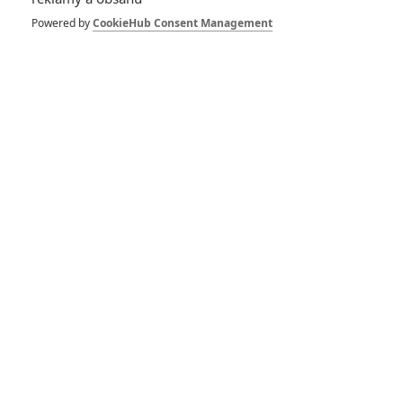
Powered by
CookieHub Consent Management
Pacific Rim: Povstání:
Plakáty s ústředními
hrdiny
Pacific Rim: Uprising -
Připojte se k povstání
Jaegerů
Pacific Rim: Uprising -
První pohled na nové
roboty