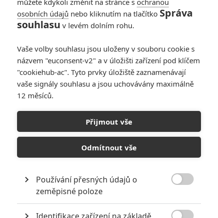
můžete kdykoli změnit na stránce s
ochranou
Správa
osobních údajů
nebo kliknutím na tlačítko
souhlasu
v levém dolním rohu.
Vaše volby souhlasu jsou uloženy v souboru cookie s
názvem "euconsent-v2" a v úložišti zařízení pod klíčem
"cookiehub-ac". Tyto prvky úložiště zaznamenávají
vaše signály souhlasu a jsou uchovávány maximálně
12 měsíců.
Universal Pictures
Přijmout vše
Sněhulák | Fandíme filmu
Odmítnout vše
GALERIE
Používání přesných údajů o

zeměpisné poloze
Identifikace zařízení na základě