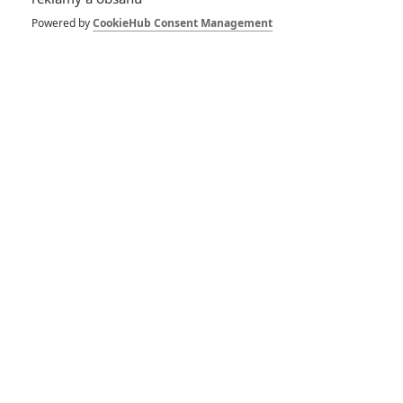
Powered by
CookieHub Consent Management
Sněhulák: Detektivka
populárního Nesbøho v
mrazivém traileru
Vražda v Orient Expresu:
Co zatím víme o
odkládané detektivce
Sněhulák: První fotka z
adaptace detektivky Joa
Nesbøho