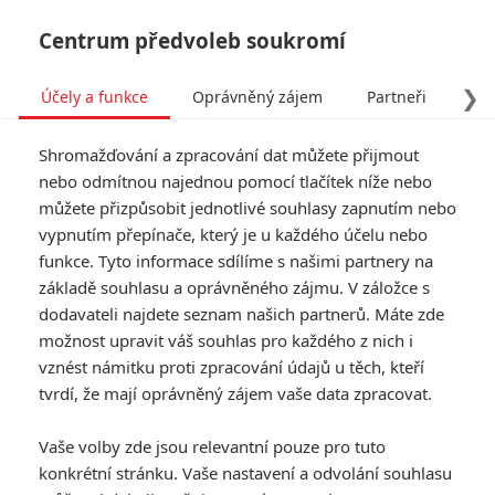
Centrum předvoleb soukromí
❯
Účely a funkce
Oprávněný zájem
Partneři
Pro
Tog
Shromažďování a zpracování dat můžete přijmout
navi
nebo odmítnou najednou pomocí tlačítek níže nebo
můžete přizpůsobit jednotlivé souhlasy zapnutím nebo
Sněhulák: První dojmy z
vypnutím přepínače, který je u každého účelu nebo
funkce. Tyto informace sdílíme s našimi partnery na
adaptace detektivky od Jo
základě souhlasu a oprávněného zájmu. V záložce s
Nesbøho
dodavateli najdete seznam našich partnerů. Máte zde
možnost upravit váš souhlas pro každého z nich i
Napsal:
vznést námitku proti zpracování údajů u těch, kteří
Anarvin
, 12.10.2017 15:41
tvrdí, že mají oprávněný zájem vaše data zpracovat.
« Předchozí
Další »
Vaše volby zde jsou relevantní pouze pro tuto
konkrétní stránku. Vaše nastavení a odvolání souhlasu