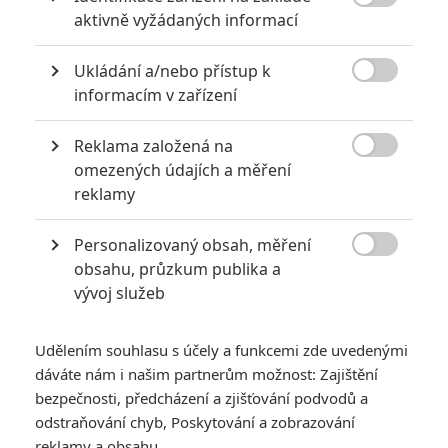

aktivně vyžádaných informací
KOMENTÁŘE
5
Ukládání a/nebo přístup k

informacím v zařízení
Reklama založená na
mike | 2017-10-13 18:21:07

omezených údajích a měření
Oproti knížce absolutní zklamání.
reklamy
Vstoupit do diskuze
Personalizovaný obsah, měření

obsahu, průzkum publika a
vývoj služeb
SOUVISEJÍCÍ ČLÁNKY
Udělením souhlasu s účely a funkcemi zde uvedenými
Sněhulák: Nový trailer je
filmovější
dáváte nám i našim partnerům možnost: Zajištění
bezpečnosti, předcházení a zjišťování podvodů a
odstraňování chyb, Poskytování a zobrazování
reklamy a obsahu