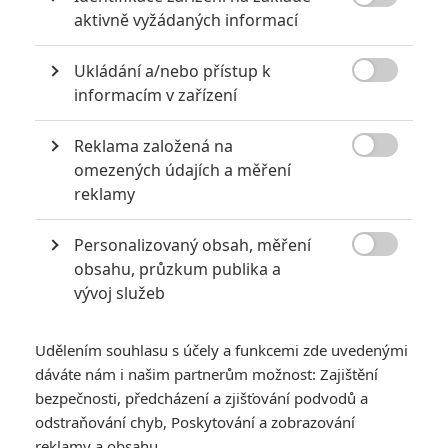

aktivně vyžádaných informací
Ukládání a/nebo přístup k
KOMENTÁŘE
17

informacím v zařízení
Reklama založená na

omezených údajích a měření
Roman
| 2017-09-21 20:12:24
Danielo5 a co by tam robilo to poleno ?
reklamy
Personalizovaný obsah, měření
Vstoupit do diskuze

obsahu, průzkum publika a
vývoj služeb
SOUVISEJÍCÍ ČLÁNKY
Udělením souhlasu s účely a funkcemi zde uvedenými
Tomb Raider vypustil
dáváte nám i našim partnerům možnost: Zajištění
malou ochutnávku
bezpečnosti, předcházení a zjišťování podvodů a
odstraňování chyb, Poskytování a zobrazování
reklamy a obsahu