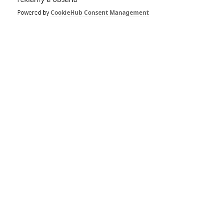
Powered by
CookieHub Consent Management
Tomb Raider:
Modernizovaná Lara
Croft na nové fotce
Tomb Raider: Nová fotka
a podrobnosti od hlavní
hrdinky
Tomb Raider: První
fotky z natáčení