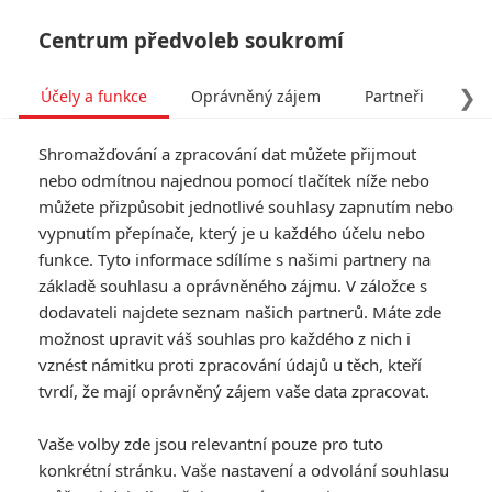
Centrum předvoleb soukromí
❯
Účely a funkce
Oprávněný zájem
Partneři
Pro
Tog
Shromažďování a zpracování dat můžete přijmout
navi
nebo odmítnou najednou pomocí tlačítek níže nebo
můžete přizpůsobit jednotlivé souhlasy zapnutím nebo
Tomb Raider: Trailer na
vypnutím přepínače, který je u každého účelu nebo
funkce. Tyto informace sdílíme s našimi partnery na
znovuzrození herní legendy
základě souhlasu a oprávněného zájmu. V záložce s
je tady
dodavateli najdete seznam našich partnerů. Máte zde
možnost upravit váš souhlas pro každého z nich i
Napsal:
vznést námitku proti zpracování údajů u těch, kteří
Anarvin
, 20.09.2017 11:15
tvrdí, že mají oprávněný zájem vaše data zpracovat.
« Předchozí
Další »
Vaše volby zde jsou relevantní pouze pro tuto
konkrétní stránku. Vaše nastavení a odvolání souhlasu