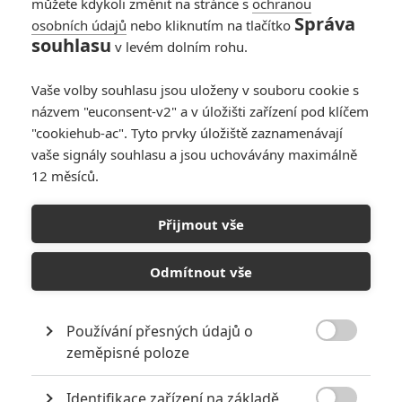
můžete kdykoli změnit na stránce s
ochranou
Správa
osobních údajů
nebo kliknutím na tlačítko
souhlasu
v levém dolním rohu.
Vaše volby souhlasu jsou uloženy v souboru cookie s
názvem "euconsent-v2" a v úložišti zařízení pod klíčem
"cookiehub-ac". Tyto prvky úložiště zaznamenávají
vaše signály souhlasu a jsou uchovávány maximálně
12 měsíců.
Přijmout vše
Tomb Raider: Trailer na znovuzrození herní legendy je tady |
Fandíme filmu
Odmítnout vše
GALERIE
Používání přesných údajů o

zeměpisné poloze
Identifikace zařízení na základě