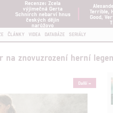
Recenze: Zcela
Alexand
výjimečná Gerta
Terrible, 
Schnirch nebarví hnus
Good, Ve
českých dějin
T
narůžovo
ZE
ČLÁNKY
VIDEA
DATABÁZE
SERIÁLY
r na znovuzrození herní legen
Další »