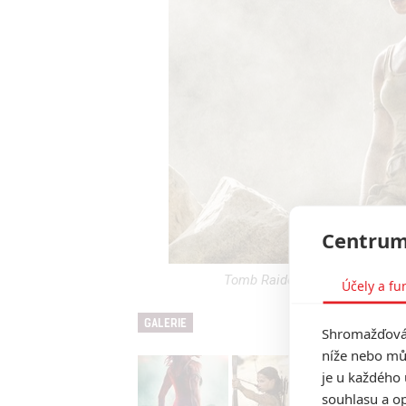
Centrum
Tomb Raider: Trailer na znovuz
Účely a fu
GALERIE
Shromažďován
níže nebo mů
je u každého 
souhlasu a op