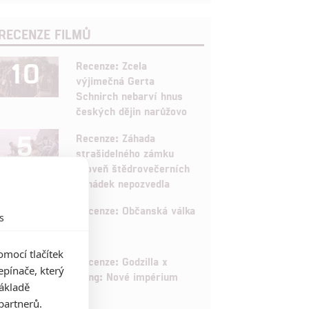
RECENZE FILMŮ
10
Recenze: Zcela
výjimečná Gerta
Schnirch nebarví hnus
českých dějin narůžovo
5
Recenze: Záhada
strašidelného zámku
úroveň štědrovečerních
pohádek nepozvedla
8
Recenze: Občanská válka
s
mocí tlačítek
6
Recenze: Godzilla x
pínače, který
Kong: Nové impérium
základě
partnerů.