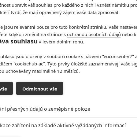
ost upravit váš souhlas pro každého z nich i vznést námitku pro
 kteří tvrdí, že mají oprávněný zájem vaše data zpracovat.
e jsou relevantní pouze pro tuto konkrétní stránku. Vaše nastave
ete kdykoli změnit na stránce s
ochranou osobních údajů
nebo kl
áva souhlasu
v levém dolním rohu.
no ?
uhlasu jsou uloženy v souboru cookie s názvem "euconsent-v2" a 
oupit do diskuze
klíčem "cookiehub-ac". Tyto prvky úložiště zaznamenávají vaše si
sou uchovávány maximálně 12 měsíců.
vše
Odmítnout vše
ání přesných údajů o zeměpisné poloze
ikace zařízení na základě aktivně vyžádaných informací
ider:
Tomb Raider: Nová fotka a
zovaná Lara Croft
podrobnosti od hlavní
 fotce
hrdinky