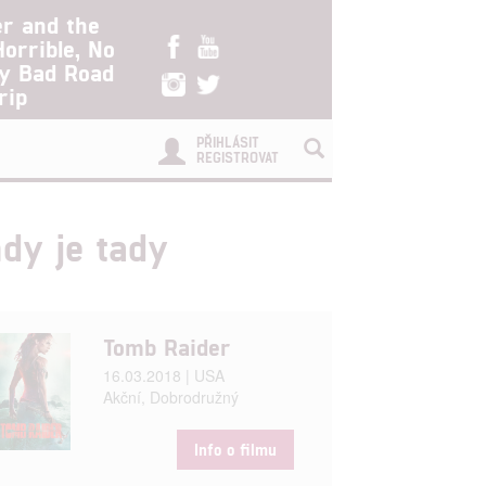
er and the
Horrible, No
ry Bad Road
rip
PŘIHLÁSIT
REGISTROVAT
dy je tady
Tomb Raider
16.03.2018 | USA
Akční, Dobrodružný
Info o filmu