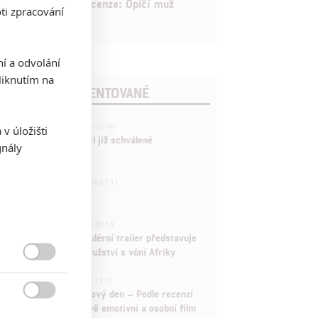
8
Recenze: Opičí muž
ti zpracování
ní a odvolání
iknutím na
POSLEDNÍ KOMENTOVANÉ
3
ČLÁNEK | 01.08.2026 16:40
v úložišti
Marvel nečekaně zrušil již schválené
gnály
pokračování
433
FILM | 01.08.2026 07:11
拆彈專家
1
ČLÁNEK | 30.07.2026 20:14
Děti krve a kostí: Regulérní trailer představuje
akční fantasy dobrodružství s vůní Afriky

1
ČLÁNEK | 30.07.2026 12:31
Spider-Man: Zbrusu nový den – Podle recenzí

máme čekat překvapivě emotivní a osobní film