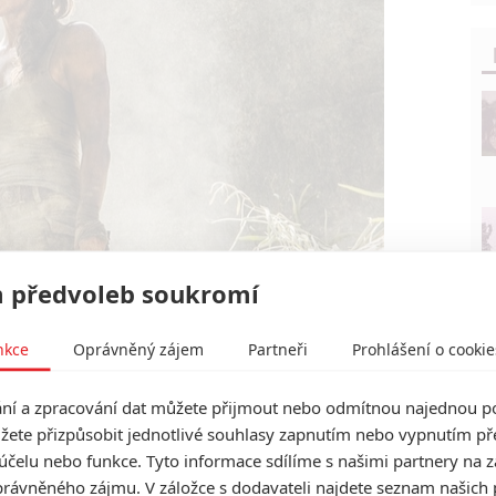
 předvoleb soukromí
rození herní legendy je tady | Fandíme filmu
nkce
Oprávněný zájem
Partneři
Prohlášení o cookie
í a zpracování dat můžete přijmout nebo odmítnou najednou po
žete přizpůsobit jednotlivé souhlasy zapnutím nebo vypnutím pře
účelu nebo funkce. Tyto informace sdílíme s našimi partnery na 
rávněného zájmu. V záložce s dodavateli najdete seznam našich 