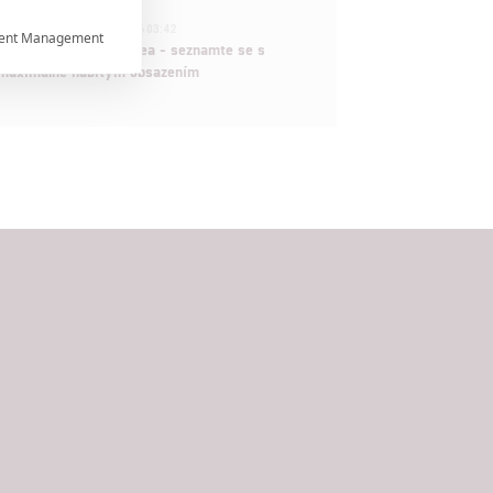
1
ČLÁNEK | 30.07.2026 03:42
ent Management

Velké preview: Odyssea - seznamte se s
maximálně nabitým obsazením


rtnerům
ání chyb,