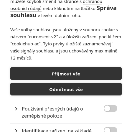
můžete kdykoli změnit na stránce s
ochranou
Správa
osobních údajů
nebo kliknutím na tlačítko
souhlasu
v levém dolním rohu.
A-Team
Vaše volby souhlasu jsou uloženy v souboru cookie s
názvem "euconsent-v2" a v úložišti zařízení pod klíčem
Originální název:
The A-Team
"cookiehub-ac". Tyto prvky úložiště zaznamenávají
Český název:
A-Team
vaše signály souhlasu a jsou uchovávány maximálně
Premiéra:
11.06.2010
12 měsíců.
Česká premiéra:
17.06.2010
Žánr:
Akční
,
Komedie
,
Dobrodružný
,
Krimi
,
Thriller
Země původu:
USA
Přijmout vše
Předělávka populárního seriálu z osmdesátých let o jednotce
vojáků, kteří jsou křivě obviněni ze zločinu, který nespáchali.
Odmítnout vše
Plukovník John 'Hannibal' Smith, poručík Templeton 'Hezoun' Peck,
seržant Bosco 'B.A.' Baracus a kapitán H.M. 'Šílenec' Murdock jsou
odsouzeni vojenským soudem a vsazeni do vězení s maximální
Používání přesných údajů o
ostrahou. Válečným veteránům se však podaří uprchnout a ukrýt se

zeměpisné poloze
v podzemí Los Angeles. Stanou se z nich vyděděnci, zločinci v
zemi, kterou léta chránili a prolévali pro ni krev. Stále na útěku před
Identifikace zařízení na základě