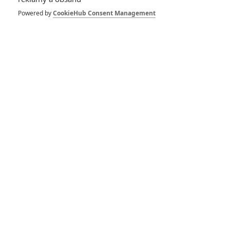
Herec
Herec
Režisér
Powered by
CookieHub Consent Management
Zobrazit další aktéry filmu
Vstoupit do galerie
Počet: 1
*/10
*/10
Nerecenzováno
Zatím nehodnoceno