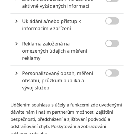
„spravedlností“ se z nich stávají žoldáci pomáhající lidem, kteří si

aktivně vyžádaných informací
jinou pomoc dovolit nemohou.
TAGY
A-Team
The A-Team
Ukládání a/nebo přístup k

informacím v zařízení
Reklama založená na

omezených údajích a měření
reklamy
Personalizovaný obsah, měření
Sharlto Copley
Patrick Wilson
Bradley Cooper

obsahu, průzkum publika a
Herec
Herec
Herec
vývoj služeb
Udělením souhlasu s účely a funkcemi zde uvedenými
dáváte nám i našim partnerům možnost: Zajištění
bezpečnosti, předcházení a zjišťování podvodů a
odstraňování chyb, Poskytování a zobrazování
Liam Neeson
Jessica Biel
Joe Carnahan
reklamy a obsahu