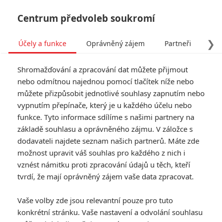
Centrum předvoleb soukromí
❯
Účely a funkce
Oprávněný zájem
Partneři
Pro
Tog
Shromažďování a zpracování dat můžete přijmout
navi
nebo odmítnou najednou pomocí tlačítek níže nebo
můžete přizpůsobit jednotlivé souhlasy zapnutím nebo
vypnutím přepínače, který je u každého účelu nebo
funkce. Tyto informace sdílíme s našimi partnery na
základě souhlasu a oprávněného zájmu. V záložce s
dodavateli najdete seznam našich partnerů. Máte zde
možnost upravit váš souhlas pro každého z nich i
vznést námitku proti zpracování údajů u těch, kteří
tvrdí, že mají oprávněný zájem vaše data zpracovat.
Vaše volby zde jsou relevantní pouze pro tuto
konkrétní stránku. Vaše nastavení a odvolání souhlasu