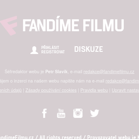
DISKUZE
PŘIHLÁSIT
REGISTROVAT
Šéfredaktor webu je
Petr Slavík
, e-mail
redakce@fandimefilmu.cz
zájem o inzerci na našem webu napište nám na e-mail
redakce@fandime
ních údajů
|
Zásady používání cookies
|
Pravidla webu
|
Upravit nasta
dimeFilmu.cz / All rights reserved / Provozovatel webu je Ko