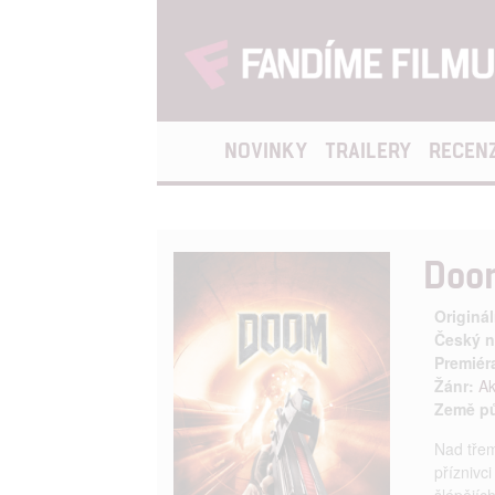
NOVINKY
TRAILERY
RECEN
Doo
Originál
Český n
Premiér
Žánr:
Ak
Země p
Nad třem
příznivc
šlépějích