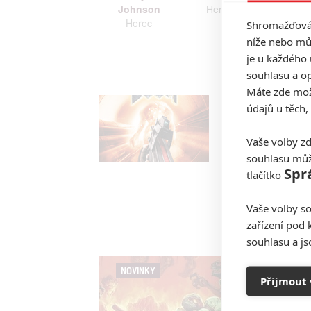
Johnson
Herec
Pike
Herec
Here
Shromažďován
níže nebo mů
je u každého 
Zobrazi
souhlasu a op
Máte zde možn
údajů u těch,
Vaše volby zd
souhlasu můž
Spr
tlačítko
Vaše volby so
zařízení pod 
souhlasu a j
NOVINKY
Přijmout 