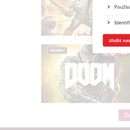
Použív
Identif
Ukládán
Uložit na
NOVINKY
Reklam
Person
služeb
Udělením sou
možnost: Zaji
Poskytování 
Čí