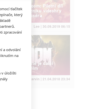
Masters of Doom: Pilotní díl
mocí tlačítek
k seriálu o vzniku videohry
pínače, který
Doom má režiséra
základě
partnerů.
Lee | 30.09.2019 06:15
ti zpracování
ní a odvolání
iknutím na
Doom: Na cestě je další
celovečerní film
v úložišti
gnály
Anarvin | 21.04.2018 23:34