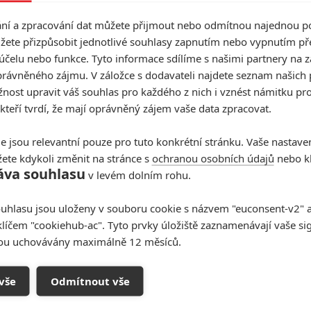
c
í a zpracování dat můžete přijmout nebo odmítnou najednou po
žete přizpůsobit jednotlivé souhlasy zapnutím nebo vypnutím pře
účelu nebo funkce. Tyto informace sdílíme s našimi partnery na 
t další aktéry filmu
rávněného zájmu. V záložce s dodavateli najdete seznam našich 
ost upravit váš souhlas pro každého z nich i vznést námitku pro
 kteří tvrdí, že mají oprávněný zájem vaše data zpracovat.
Vstoupit do
e jsou relevantní pouze pro tuto konkrétní stránku. Vaše nastave
ete kdykoli změnit na stránce s
ochranou osobních údajů
nebo kl
galerie
áva souhlasu
v levém dolním rohu.
Počet: 1
uhlasu jsou uloženy v souboru cookie s názvem "euconsent-v2" a 
klíčem "cookiehub-ac". Tyto prvky úložiště zaznamenávají vaše si
sou uchovávány maximálně 12 měsíců.
Masters of Doom: Pilotní díl k
seriálu o vzniku videohry
vše
Odmítnout vše
Doom má režiséra