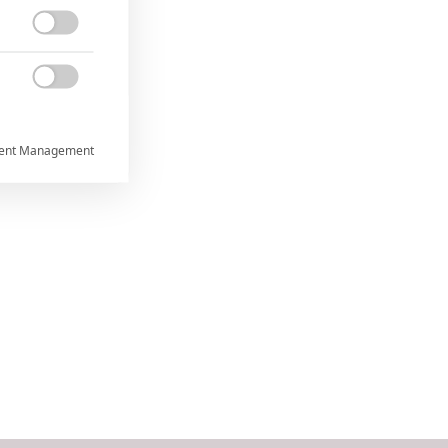


ent Management



rtnerům
ání chyb,