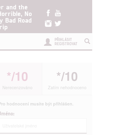
er and the
Horrible, No
ry Bad Road
rip
PŘIHLÁSIT
REGISTROVAT
*/10
*/10
Nerecenzováno
Zatím nehodnoceno
Pro hodnocení musíte být přihlášen.
Jméno: