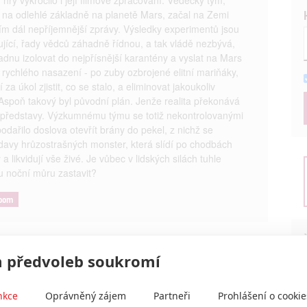
í na odlehlé základně na planetě Mars, začal na Zemi
čím dál nepříjemnější zprávy. Výsledky experimentů jsou
ující, řady vědců záhadně řídnou, a tak vládě nezbývá,
adnu izolovat do nejpřísnější karantény a vyslat na Mars
 rychlého nasazení - po zuby ozbrojené elitní mariňáky,
í za úkol zjistit, co se stalo, a eliminovat jakoukoliv
Aspoň takový byl původní plán. Jenže realita překonává
 představy. Výzkumnému týmu se totiž nekontrolovanými
odařilo doslova otevřít brány do pekel, z nichž se
 davy hrůzostrašných monster, která slídí po chodbách
a likvidují vše živé. Je vůbec v lidských silách tuhle
ou noční můru zastavit?
oom
 předvoleb soukromí
nkce
Oprávněný zájem
Partneři
Prohlášení o cookie
und