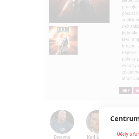
pracujíc
posílat 
zneklidň
než zákl
jednotku
kteří maj
hrozbu. 
nejhorší
pokusy p
vynořily
základny 
strašliv
TAGY
D
Centrum
Účely a fu
Dwayne
Karl Urban
Rosam