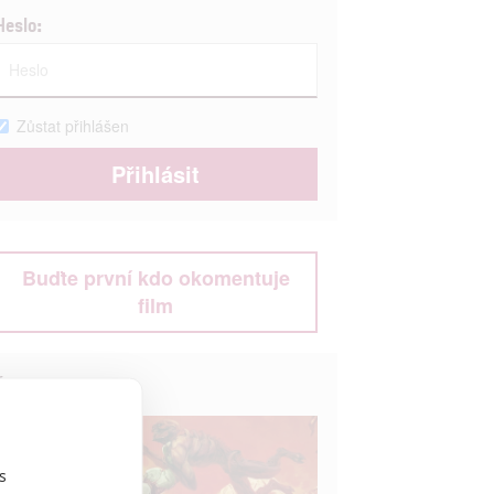
Heslo:
Zůstat přihlášen
Buďte první kdo okomentuje
film
Život filmu
s