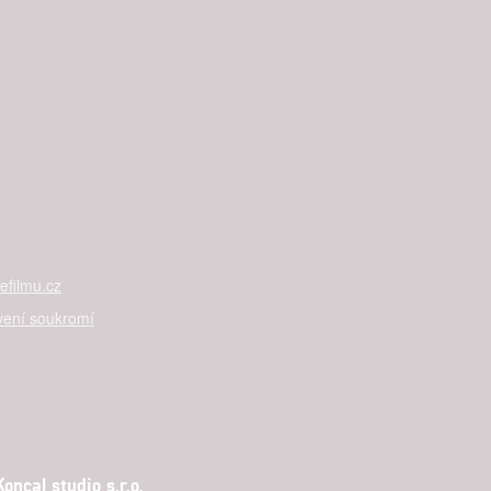
filmu.cz
vení soukromí
ncal studio s.r.o.