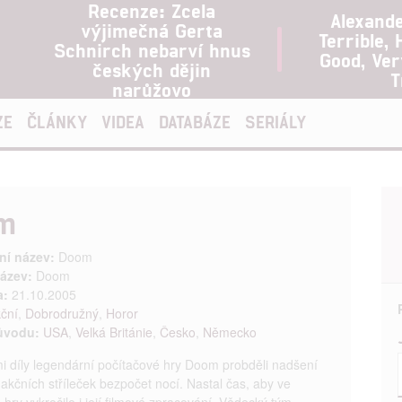
Recenze: Zcela
Alexand
výjimečná Gerta
Terrible, 
Schnirch nebarví hnus
Good, Ve
českých dějin
T
narůžovo
ZE
ČLÁNKY
VIDEA
DATABÁZE
SERIÁLY
m
ní název:
Doom
ázev:
Doom
a:
21.10.2005
ční
,
Dobrodružný
,
Horor
ůvodu:
USA
,
Velká Británie
,
Česko
,
Německo
i díly legendární počítačové hry Doom probděli nadšení
i akčních stříleček bezpočet nocí. Nastal čas, aby ve
 hry vykročilo i její filmové zpracování. Vědecký tým,