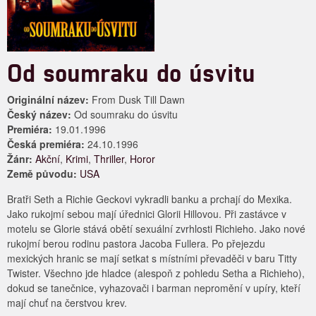
Od soumraku do úsvitu
Originální název:
From Dusk Till Dawn
Český název:
Od soumraku do úsvitu
Premiéra:
19.01.1996
Česká premiéra:
24.10.1996
Žánr:
Akční
,
Krimi
,
Thriller
,
Horor
Země původu:
USA
Bratři Seth a Richie Geckovi vykradli banku a prchají do Mexika.
Jako rukojmí sebou mají úřednici Glorii Hillovou. Při zastávce v
motelu se Glorie stává obětí sexuální zvrhlosti Richieho. Jako nové
rukojmí berou rodinu pastora Jacoba Fullera. Po přejezdu
mexických hranic se mají setkat s místními převaděči v baru Titty
Twister. Všechno jde hladce (alespoň z pohledu Setha a Richieho),
dokud se tanečnice, vyhazovači i barman nepromění v upíry, kteří
mají chuť na čerstvou krev.