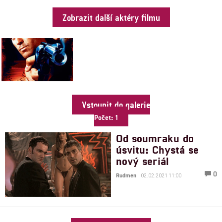
Zobrazit další aktéry filmu
Vstoupit do galerie
Počet: 1
Od soumraku do
úsvitu: Chystá se
nový seriál
0
Rudmen
| 02.02.2021 11:00