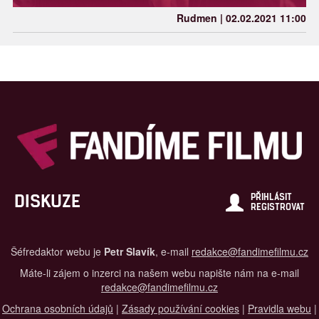
Rudmen | 02.02.2021 11:00
DISKUZE
PŘIHLÁSIT
REGISTROVAT
Šéfredaktor webu je
Petr Slavík
, e-mail
redakce@fandimefilmu.cz
Máte-li zájem o inzerci na našem webu napište nám na e-mail
redakce@fandimefilmu.cz
Ochrana osobních údajů
|
Zásady používání cookies
|
Pravidla webu
|