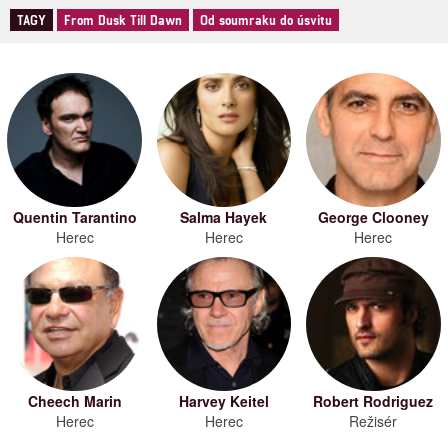
TAGY
From Dusk Till Dawn
Od soumraku do úsvitu
Quentin Tarantino
Salma Hayek
George Clooney
Herec
Herec
Herec
Cheech Marin
Harvey Keitel
Robert Rodriguez
Herec
Herec
Režisér