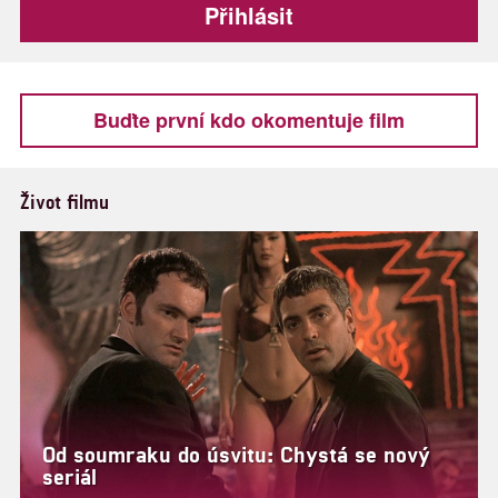
Buďte první kdo okomentuje film
Život filmu
Od soumraku do úsvitu: Chystá se nový
seriál