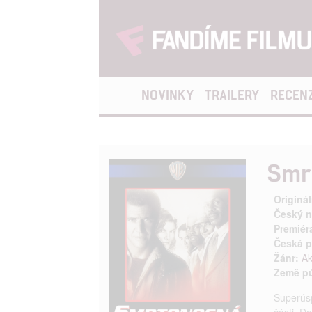
NOVINKY
TRAILERY
RECEN
Smr
Originál
Český n
Premiér
Česká p
Žánr:
Ak
Země p
Superúsp
části. D