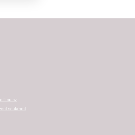


rtnerům
ání chyb,
filmu.cz
vení soukromí