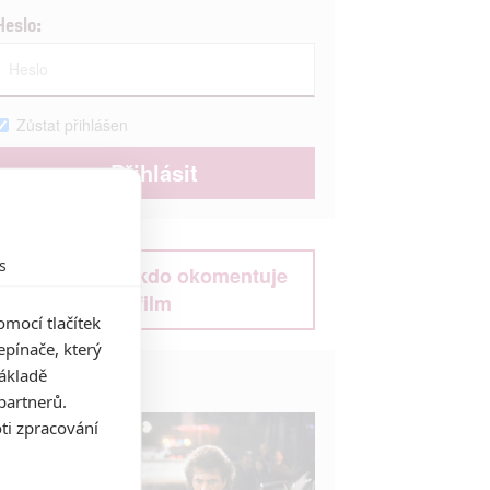
Heslo:
Zůstat přihlášen
s
Buďte první kdo okomentuje
film
mocí tlačítek
pínače, který
základě
Život filmu
partnerů.
ti zpracování