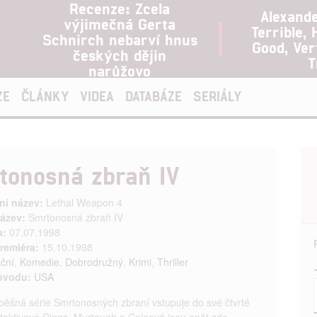
Recenze: Zcela
Alexand
výjimečná Gerta
Terrible, 
Schnirch nebarví hnus
Good, Ve
českých dějin
T
narůžovo
ZE
ČLÁNKY
VIDEA
DATABÁZE
SERIÁLY
tonosná zbraň IV
ní název:
Lethal Weapon 4
ázev:
Smrtonosná zbraň IV
a:
07.07.1998
remiéra:
15.10.1998
ční
,
Komedie
,
Dobrodružný
,
Krimi
,
Thriller
ůvodu:
USA
ěšná série Smrtonosných zbraní vstupuje do své čtvrté
etektivové Riggs, Murtaugh a Coleová jsou opět zde,