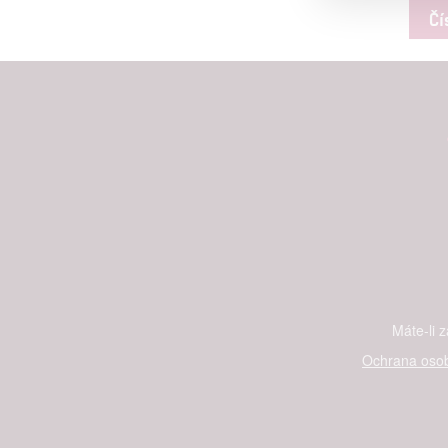
Čí
Person
služeb
Udělením sou
možnost: Zaji
Poskytování 
Máte-li 
Ochrana osob