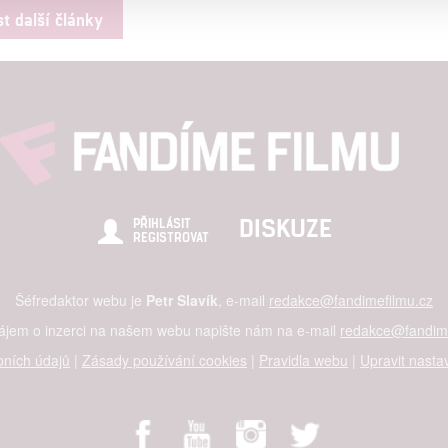
st další články
alizovaný obsah, měření obsahu, průzkum publika a vývoj
hlasu s účely a funkcemi zde uvedenými dáváte nám i našim pa
štění bezpečnosti, předcházení a zjišťování podvodů a odstraňov
a zobrazování reklamy a obsahu
DISKUZE
PŘIHLÁSIT
REGISTROVAT
Šéfredaktor webu je
Petr Slavík
, e-mail
redakce@fandimefilmu.cz
zájem o inzerci na našem webu napište nám na e-mail
redakce@fandime
ních údajů
|
Zásady používání cookies
|
Pravidla webu
|
Upravit nasta