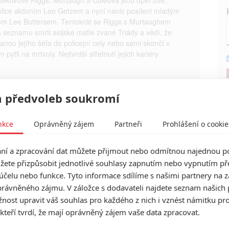
elice aktivním Leo Getzem a nyní navíc posíleni mladým
em Lee Buttersem. Tentokrát se Riggs s Murtaughem
na seznamu smrti asijské mafie zvané Triády a vědí, že
anou jejího šéfa do policejní cely nebo sami skončí v
m pytli na mrtvoly. Nejtvrdší střetnutí jejich kariéry
ethal Weapon 4
Smrtonosná zbraň IV
 předvoleb soukromí
nkce
Oprávněný zájem
Partneři
Prohlášení o cookie
í a zpracování dat můžete přijmout nebo odmítnou najednou po
žete přizpůsobit jednotlivé souhlasy zapnutím nebo vypnutím pře
účelu nebo funkce. Tyto informace sdílíme s našimi partnery na 
rávněného zájmu. V záložce s dodavateli najdete seznam našich 
t další aktéry filmu
ost upravit váš souhlas pro každého z nich i vznést námitku pro
 kteří tvrdí, že mají oprávněný zájem vaše data zpracovat.