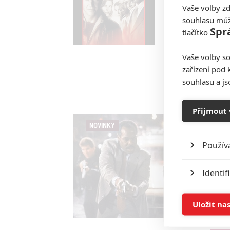
Vaše volby zd
souhlasu můž
Spr
tlačítko
Vaše volby so
zařízení pod 
souhlasu a j
Přijmout 
NOVINKY
Použív
Identif
Ukládán
Uložit na
Reklam