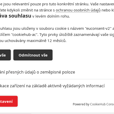
e jsou relevantní pouze pro tuto konkrétní stránku. Vaše nastave
ete kdykoli změnit na stránce s
ochranou osobních údajů
nebo kl
Vstoupit do
áva souhlasu
v levém dolním rohu.
galerie
uhlasu jsou uloženy v souboru cookie s názvem "euconsent-v2" a 
Počet: 1
klíčem "cookiehub-ac". Tyto prvky úložiště zaznamenávají vaše si
sou uchovávány maximálně 12 měsíců.
vše
Odmítnout vše
Smrtonosná zbraň 5: Mel
Gibson fandům slibuje, že na
ání přesných údajů o zeměpisné poloze
filmu se pracuje
1
Jaaaara
| 17.11.2020 20:46
ikace zařízení na základě aktivně vyžádaných informací
Dlouhá léta odkládané pokračování úspěšné akční
série stále doufá v návrat před diváky.
í a/nebo přístup k informacím v zařízení
stavení
Powered by
CookieHub Cons
a založená na omezených údajích a měření reklamy