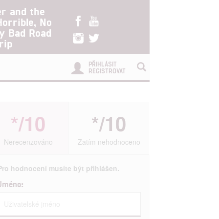
er and the
Horrible, No
ry Bad Road
rip
PŘIHLÁSIT
REGISTROVAT
*/10
*/10
Nerecenzováno
Zatím nehodnoceno
Pro hodnocení musíte být přihlášen.
Jméno: