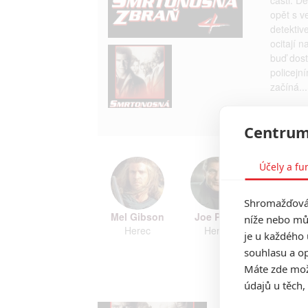
opět s v
detektiv
ocitají 
buď dost
policejní
začíná...
TAGY
L
Centrum
Účely a fu
Shromažďován
Mel Gibson
Joe Pesci
níže nebo mů
Herec
Herec
je u každého 
souhlasu a op
Zobrazi
Máte zde možn
údajů u těch,