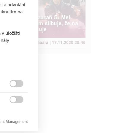
ní a odvolání
iknutím na
Smrtonosná zbraň 5: Mel
Gibson fandům slibuje, že na
filmu se pracuje
v úložišti
gnály
Jaaaara | 17.11.2020 20:46


ent Management
