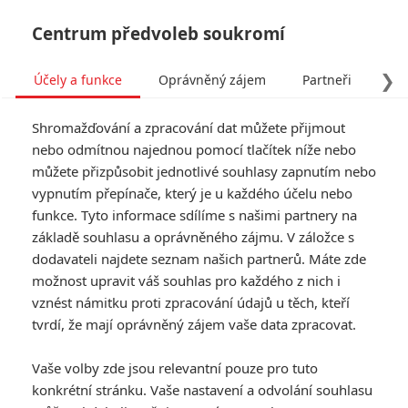
Centrum předvoleb soukromí
❯
Účely a funkce
Oprávněný zájem
Partneři
Pro
Tog
Shromažďování a zpracování dat můžete přijmout
navi
nebo odmítnou najednou pomocí tlačítek níže nebo
můžete přizpůsobit jednotlivé souhlasy zapnutím nebo
vypnutím přepínače, který je u každého účelu nebo
funkce. Tyto informace sdílíme s našimi partnery na
Addamsova
základě souhlasu a oprávněného zájmu. V záložce s
rodina 2
dodavateli najdete seznam našich partnerů. Máte zde
možnost upravit váš souhlas pro každého z nich i
Addamsovi se vrací! Pochmurní,
vznést námitku proti zpracování údajů u těch, kteří
depresivní a morbidní. Ta
tvrdí, že mají oprávněný zájem vaše data zpracovat.
nepodivnější rodinka na světě.
Tentokrát přicházejí i s
Vaše volby zde jsou relevantní pouze pro tuto
přírustkem. Morticii se narodí
konkrétní stránku. Vaše nastavení a odvolání souhlasu
malý Adams. Dvě starší děti ho