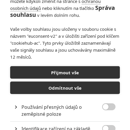
můžete kdykoli změnit na stránce s
ochranou
však nenávidí a žárlí na něho.
Správa
osobních údajů
nebo kliknutím na tlačítko
Vezmou si do hlavy
souhlasu
Addamsovské úsloví, že když se
v levém dolním rohu.
narodí malé dítě, jedno ze
starších umře. Hrají s ním morbidní hry a všemožně se ho snaží
Vaše volby souhlasu jsou uloženy v souboru cookie s
zničit.
názvem "euconsent-v2" a v úložišti zařízení pod klíčem
"cookiehub-ac". Tyto prvky úložiště zaznamenávají
vaše signály souhlasu a jsou uchovávány maximálně
KOMENTÁŘE
0
12 měsíců.
Přijmout vše
Odmítnout vše
PŘIDAT NOVÝ KOMENTÁŘ
Používání přesných údajů o
Pro psaní komentářů, se přihlašte.

zeměpisné poloze
Identifikace zařízení na základě