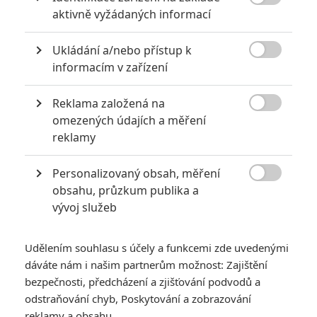
*/10
*/10

aktivně vyžádaných informací
Nerecenzováno
Zatím nehodnoceno
Ukládání a/nebo přístup k

informacím v zařízení
Pro hodnocení musíte být přihlášen.
Jméno:
Reklama založená na

omezených údajích a měření
reklamy
Heslo:
Personalizovaný obsah, měření

obsahu, průzkum publika a
vývoj služeb
Zůstat přihlášen
Udělením souhlasu s účely a funkcemi zde uvedenými
dáváte nám i našim partnerům možnost: Zajištění
bezpečnosti, předcházení a zjišťování podvodů a
odstraňování chyb, Poskytování a zobrazování
reklamy a obsahu