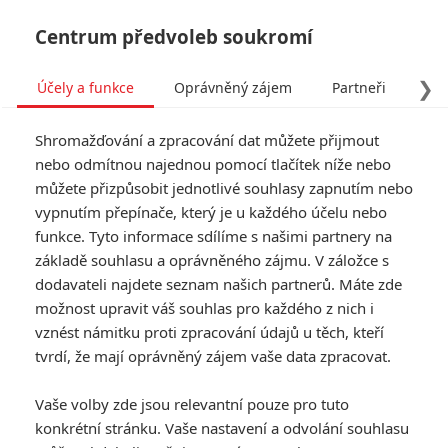
Centrum předvoleb soukromí
❯
Účely a funkce
Oprávněný zájem
Partneři
Pro
Tog
Shromažďování a zpracování dat můžete přijmout
navi
nebo odmítnou najednou pomocí tlačítek níže nebo
můžete přizpůsobit jednotlivé souhlasy zapnutím nebo
vypnutím přepínače, který je u každého účelu nebo
funkce. Tyto informace sdílíme s našimi partnery na
základě souhlasu a oprávněného zájmu. V záložce s
dodavateli najdete seznam našich partnerů. Máte zde
možnost upravit váš souhlas pro každého z nich i
vznést námitku proti zpracování údajů u těch, kteří
tvrdí, že mají oprávněný zájem vaše data zpracovat.
Vaše volby zde jsou relevantní pouze pro tuto
konkrétní stránku. Vaše nastavení a odvolání souhlasu