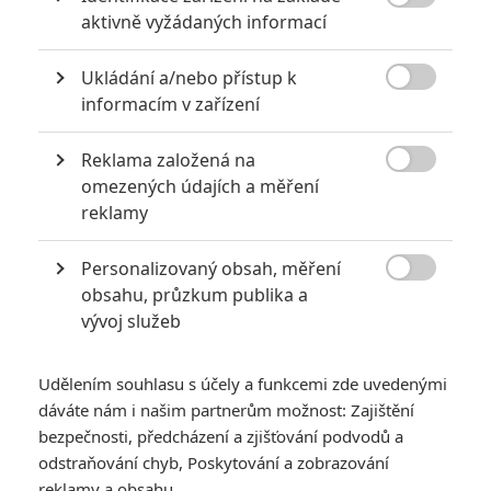

aktivně vyžádaných informací
pochybných lidí, nemá vůbec nic společného s americkou vládou.
TAGY
Týpci a zbraně
War Dogs
Ukládání a/nebo přístup k

informacím v zařízení
Reklama založená na

omezených údajích a měření
reklamy
Personalizovaný obsah, měření
Jonah Hill
Bradley Cooper
Miles Teller

obsahu, průzkum publika a
Herec
Herec
Herec
vývoj služeb
Udělením souhlasu s účely a funkcemi zde uvedenými
dáváte nám i našim partnerům možnost: Zajištění
bezpečnosti, předcházení a zjišťování podvodů a
odstraňování chyb, Poskytování a zobrazování
Todd Phillips
reklamy a obsahu