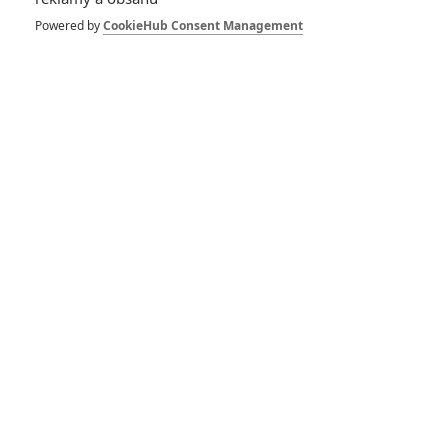
Režisér
Powered by
CookieHub Consent Management
Zobrazit další aktéry filmu
Týpci a zbraně - Oficiální Trailer
(CZ)
War Dogs - Oficiální Trailer