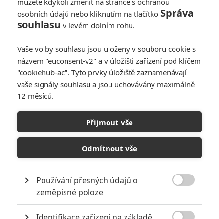
můžete kdykoli změnit na stránce s
ochranou
Správa
osobních údajů
nebo kliknutím na tlačítko
souhlasu
v levém dolním rohu.
Týpci a zbraně
Vaše volby souhlasu jsou uloženy v souboru cookie s
názvem "euconsent-v2" a v úložišti zařízení pod klíčem
Originální název:
War Dogs
"cookiehub-ac". Tyto prvky úložiště zaznamenávají
Český název:
Týpci a zbraně
vaše signály souhlasu a jsou uchovávány maximálně
Premiéra:
19.08.2016
12 měsíců.
Česká premiéra:
18.08.2016
Žánr:
Komedie
,
Krimi
,
Drama
Země původu:
USA
,
Kambodža
Přijmout vše
Film byl natočen podle skutečného příběhu dvou přátel (Hilla a
Tellera), čerstvých dvacátníků žijících během války v Iráku v Miami
Odmítnout vše
Beach, kteří se rozhodli plně využít málo známou vládní iniciativu
umožňující malým firmám ucházet se o zakázky americké armády.
Přes skromný začátek začali zanedlouho vydělávat velké peníze a
Používání přesných údajů o
žít na vysoké noze. Ale situace dvojici hlavních hrdinů přeroste přes

zeměpisné poloze
hlavu ve chvíli, kdy se jim podaří získat zakázku v hodnotě 300
miliónů dolarů na dodávky zbraní afghánské armádě – ale jak
Identifikace zařízení na základě
později vyjde najevo, obchod, do kterého je zapleteno pár velmi